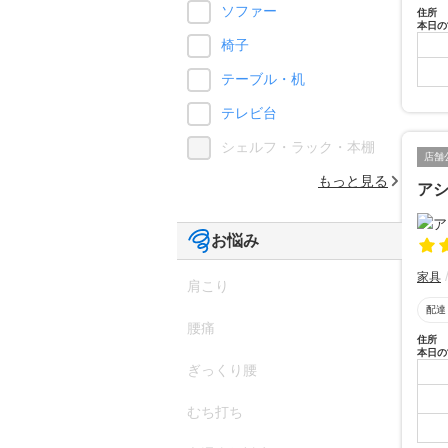
ソファー
住所
本日の
椅子
テーブル・机
テレビ台
シェルフ・ラック・本棚
店舗
もっと見る
ア
お悩み
家具
肩こり
配達
腰痛
住所
本日の
ぎっくり腰
むち打ち