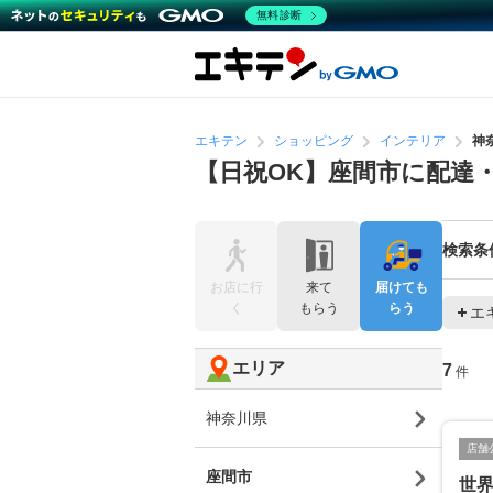
無料診断
エキテン
ショッピング
インテリア
神
【日祝OK】座間市に配達
検索条
お店に行
来て
届けても
く
もらう
らう
エ
エリア
7
件
神奈川県
店舗
座間市
世