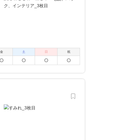
金
土
日
祝