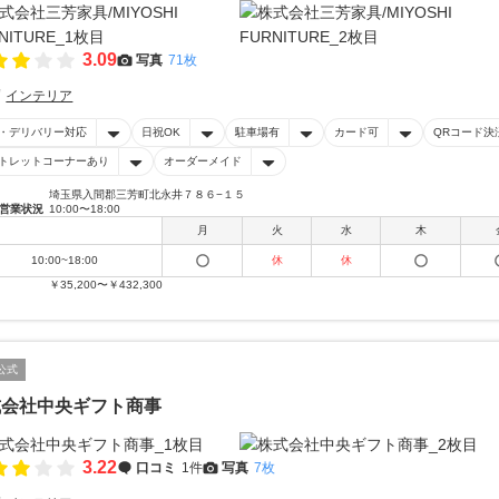
3.09
写真
71枚
インテリア
・デリバリー対応
日祝OK
駐車場有
カード可
QRコード決
トレットコーナーあり
オーダーメイド
埼玉県入間郡三芳町北永井７８６−１５
営業状況
10:00〜18:00
月
火
水
木
10:00~18:00
休
休
￥35,200〜￥432,300
公式
式会社中央ギフト商事
3.22
口コミ
1件
写真
7枚