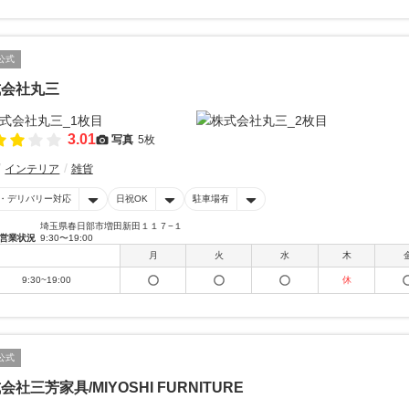
公式
式会社丸三
3.01
写真
5枚
インテリア
雑貨
・デリバリー対応
日祝OK
駐車場有
埼玉県春日部市増田新田１１７−１
営業状況
9:30〜19:00
月
火
水
木
9:30~19:00
休
公式
会社三芳家具/MIYOSHI FURNITURE