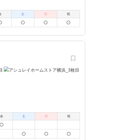
金
土
日
祝
金
土
日
祝