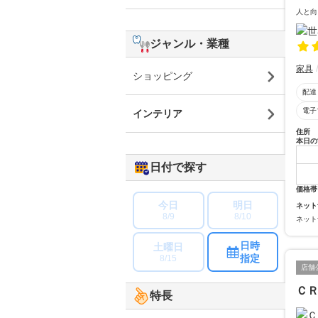
人と向
ジャンル・業種
家具
ショッピング
配達
電子
インテリア
住所
本日の
日付で探す
価格帯
今日
明日
ネット
8/9
8/10
ネット
日時
土曜日
指定
8/15
店舗
Ｃ
特長