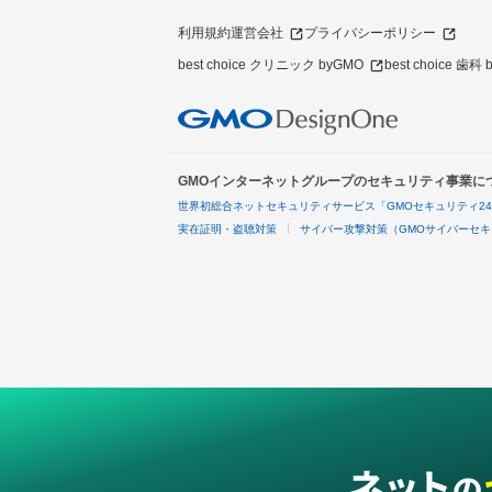
利用規約
運営会社
プライバシーポリシー
best choice クリニック byGMO
best choice 歯科
GMOインターネットグループのセキュリティ事業に
世界初総合ネットセキュリティサービス「GMOセキュリティ2
実在証明・盗聴対策
サイバー攻撃対策（GMOサイバーセキ