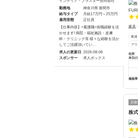
インテリア・プラスター合同会社
勤務地
神奈川県 座間市
給与タイプ
月給17万円～25万円
雇用形態
正社員
家具
【仕事内容】<看護職>前職経験を活
かせます! 病院・福祉施設・皮膚
配達
科・クリニック等 様々な経験を活か
してご活躍頂いてい…
アウ
求人の更新日
2026-08-06
住所
スポンサー
求人ボックス
本日の
価格帯
店舗
株