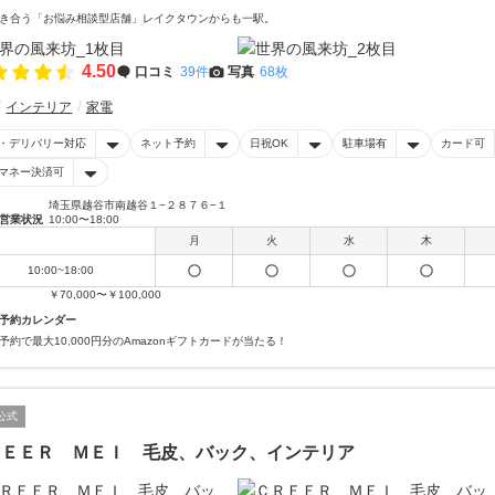
き合う「お悩み相談型店舗」レイクタウンからも一駅。
4.50
口コミ
39件
写真
68枚
インテリア
家電
・デリバリー対応
ネット予約
日祝OK
駐車場有
カード可
マネー決済可
埼玉県越谷市南越谷１−２８７６−１
営業状況
10:00〜18:00
月
火
水
木
10:00~18:00
￥70,000〜￥100,000
予約カレンダー
予約で最大10,000円分のAmazonギフトカードが当たる！
公式
ＲＥＥＲ ＭＥＩ 毛皮、バック、インテリア