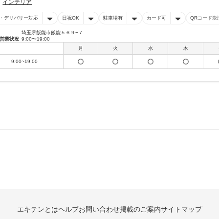
インテリア
・デリバリー対応
日祝OK
駐車場有
カード可
QRコード決
埼玉県飯能市飯能５６９−７
営業状況
9:00〜19:00
月
火
水
木
9:00~19:00
エキテンとは
ヘルプ
お問い合わせ
掲載のご案内
サイトマップ