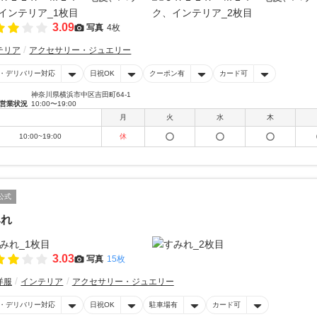
3.09
写真
4枚
テリア
アクセサリー・ジュエリー
・デリバリー対応
日祝OK
クーポン有
カード可
神奈川県横浜市中区吉田町64-1
営業状況
10:00〜19:00
月
火
水
木
10:00~19:00
休
公式
みれ
3.03
写真
15枚
洋服
インテリア
アクセサリー・ジュエリー
・デリバリー対応
日祝OK
駐車場有
カード可