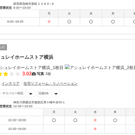
群馬県高崎市新町２４８９−６
営業状況
9:00〜18:00
月
火
水
木
9:00~18:00
休
公式
シュレイホームストア横浜
3.02
写真
3枚
インテリア
住宅リフォーム・リノベーション
・デリバリー対応
日祝OK
神奈川県横浜市都筑区茅ケ崎中央55-1
営業状況
10:30〜19:00
月
火
水
木
10:30~18:00
休
10:30~19:00
休