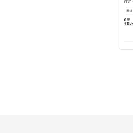
雑貨
配達
住所
本日の