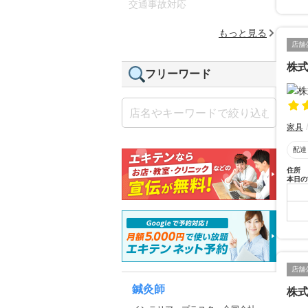
交通事故対応
もっと見る
店舗
株
フリーワード
家具
配達
住所
本日の
店舗
鍼灸師
株式