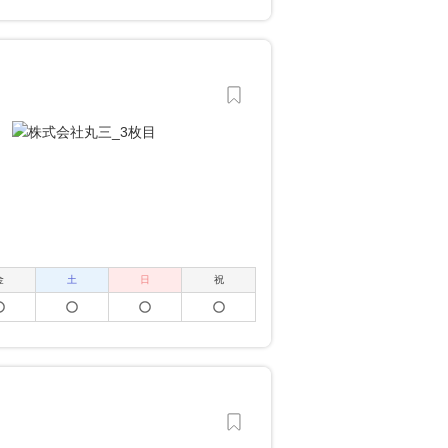
金
土
日
祝