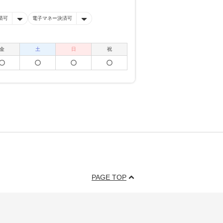
済可
電子マネー決済可
金
土
日
祝
PAGE TOP