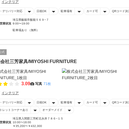
インテリア
・デリバリー対応
日祝OK
駐車場有
カード可
QRコード決
埼玉県飯能市飯能５６９−７
営業状況
9:00〜19:00
駐車場あり （無料）
公式
会社三芳家具/MIYOSHI FURNITURE
3.09
写真
71枚
インテリア
・デリバリー対応
日祝OK
駐車場有
カード可
QRコード決
トレットコーナーあり
オーダーメイド
埼玉県入間郡三芳町北永井７８６−１５
営業状況
10:00〜18:00
￥35,200〜￥432,300