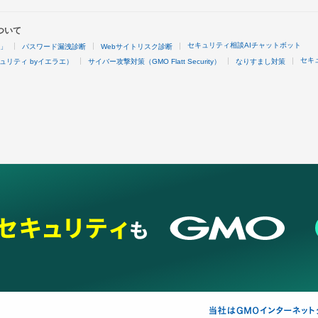
ついて
セキュリティ相談AIチャットボット
4」
パスワード漏洩診断
Webサイトリスク診断
セキ
ュリティ byイエラエ）
サイバー攻撃対策（GMO Flatt Security）
なりすまし対策