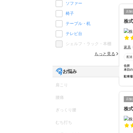
ソファー
店舗
椅子
株
テーブル・机
テレビ台
シェルフ・ラック・本棚
家具
もっと見る
配達
住所
本日の
お悩み
駐車場
肩こり
腰痛
店舗
株
ぎっくり腰
むち打ち