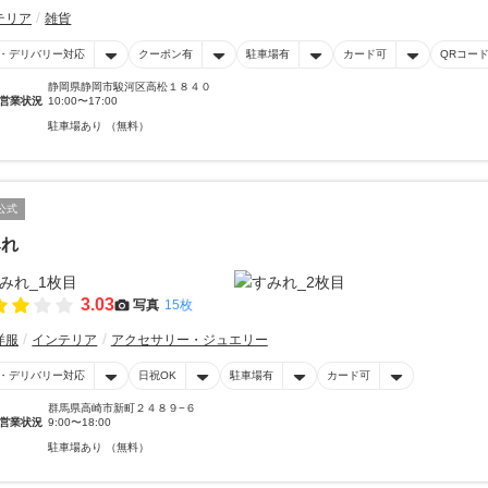
テリア
雑貨
・デリバリー対応
クーポン有
駐車場有
カード可
QRコー
静岡県静岡市駿河区高松１８４０
営業状況
10:00〜17:00
駐車場あり （無料）
公式
みれ
3.03
写真
15枚
洋服
インテリア
アクセサリー・ジュエリー
・デリバリー対応
日祝OK
駐車場有
カード可
群馬県高崎市新町２４８９−６
営業状況
9:00〜18:00
駐車場あり （無料）