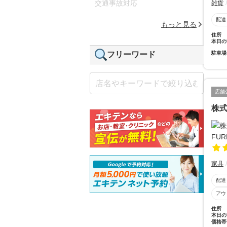
交通事故対応
雑貨
配達
もっと見る
住所
本日の
駐車場
フリーワード
店舗
株式
家具
配達
アウ
住所
本日の
価格帯