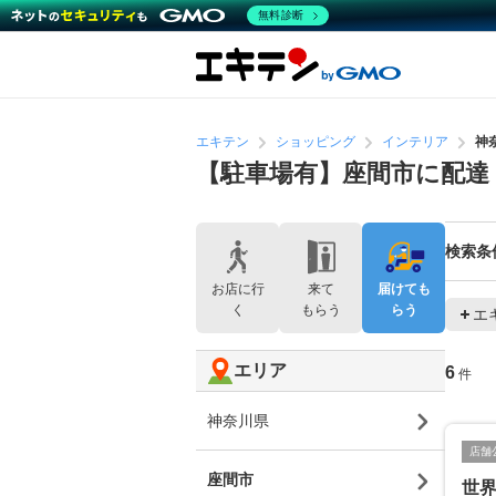
無料診断
エキテン
ショッピング
インテリア
神
【駐車場有】座間市に配達
検索条
お店に行
来て
届けても
く
もらう
らう
エ
エリア
6
件
神奈川県
店舗
座間市
世