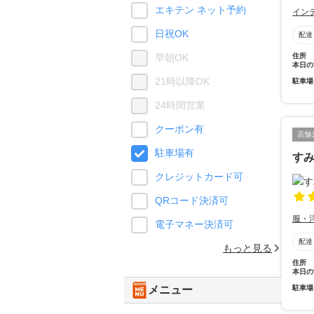
エキテン ネット予約
イン
日祝OK
配達
住所
早朝OK
本日の
21時以降OK
駐車場
24時間営業
クーポン有
店舗
駐車場有
す
クレジットカード可
QRコード決済可
服・
電子マネー決済可
配達
もっと見る
住所
本日の
駐車場
メニュー