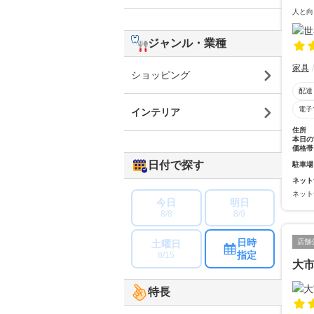
人と向
ジャンル・業種
家具
ショッピング
配達
電子
インテリア
住所
本日の
価格帯
日付で探す
駐車場
ネット
ネット
今日
明日
8/8
8/9
日時
店舗
土曜日
指定
8/15
大
特長