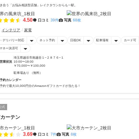
き合う「お悩み相談型店舗」レイクタウンからも一駅。
4.50
口コミ
39件
写真
68枚
インテリア
家電
・デリバリー対応
ネット予約
日祝OK
駐車場有
カード可
マネー決済可
埼玉県越谷市南越谷１−２８７６−１
営業状況
10:00〜18:00
￥70,000〜￥100,000
駐車場あり （無料）
予約カレンダー
予約で最大10,000円分のAmazonギフトカードが当たる！
公式
市カーテン
3.69
口コミ
7件
写真
8枚