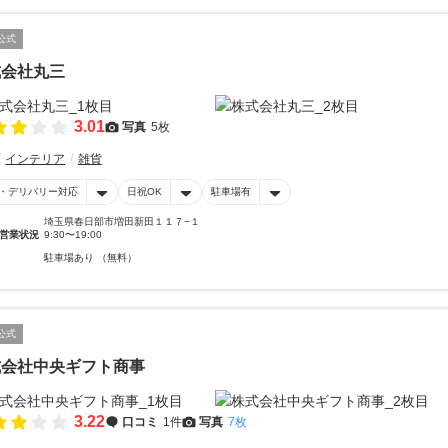
公式
式会社丸三
3.01
写真
5枚
インテリア
雑貨
・デリバリー対応
日祝OK
駐車場有
埼玉県春日部市増田新田１１７−１
営業状況
9:30〜19:00
駐車場あり （無料）
公式
式会社中央ギフト商事
3.22
口コミ
1件
写真
7枚