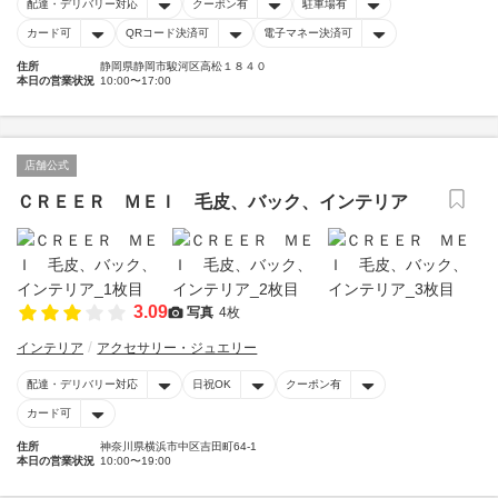
配達・デリバリー対応
クーポン有
駐車場有
カード可
QRコード決済可
電子マネー決済可
住所
静岡県静岡市駿河区高松１８４０
本日の営業状況
10:00〜17:00
店舗公式
ＣＲＥＥＲ ＭＥＩ 毛皮、バック、インテリア
3.09
写真
4枚
インテリア
アクセサリー・ジュエリー
配達・デリバリー対応
日祝OK
クーポン有
カード可
住所
神奈川県横浜市中区吉田町64-1
本日の営業状況
10:00〜19:00