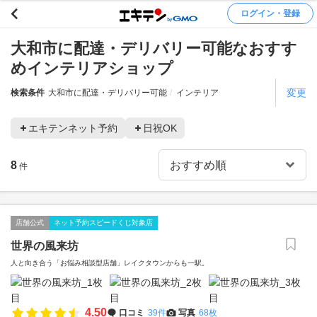
ログイン・登録
大和市に配達・デリバリー可能なおすす
めインテリアショップ
変更
検索条件
大和市に配達・デリバリー可能
インテリア
エキテンネット予約
日祝OK
8
件
店舗公式
ネット予約スピードくじ対象店
世界の風来坊
人と向き合う「お悩み相談型店舗」レイクタウンからも一駅。
4.50
口コミ
39件
写真
68枚