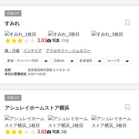
店舗公式
すみれ
3.03
写真
15枚
服・洋服
インテリア
アクセサリー・ジュエリー
配達・デリバリー対応
日祝OK
駐車場有
カード可
住所
群馬県高崎市新町２４８９−６
本日の営業状況
9:00〜18:00
店舗公式
アシュレイホームストア横浜
3.02
写真
3枚