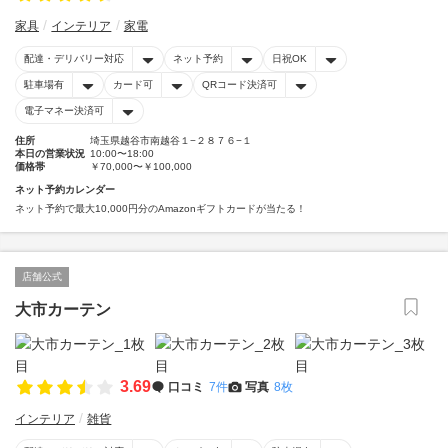
家具
インテリア
家電
配達・デリバリー対応
ネット予約
日祝OK
駐車場有
カード可
QRコード決済可
電子マネー決済可
住所
埼玉県越谷市南越谷１−２８７６−１
本日の営業状況
10:00〜18:00
価格帯
￥70,000〜￥100,000
ネット予約カレンダー
ネット予約で最大10,000円分のAmazonギフトカードが当たる！
店舗公式
大市カーテン
3.69
口コミ
7件
写真
8枚
インテリア
雑貨