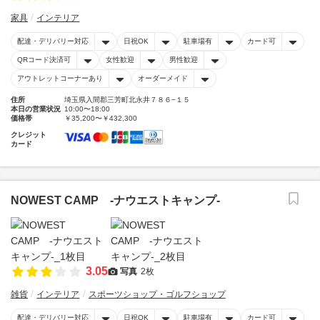
家具
インテリア
配達・デリバリー対応
日祝OK
駐車場有
カード可
QRコード決済可
女性歓迎
男性歓迎
アウトレットコーナーあり
オーダーメイド
住所
埼玉県入間郡三芳町北永井７８６−１５
本日の営業状況
10:00〜18:00
価格帯
￥35,200〜￥432,300
クレジット
カード
NOWEST CAMP -ナウエストキャンプ-
3.05
写真
2枚
雑貨
インテリア
スポーツショップ・ゴルフショップ
配達・デリバリー対応
日祝OK
駐車場有
カード可