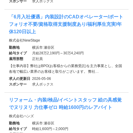
スポンサー
求人ボックス
「6月入社優遇」内装設計のCADオペレーター/ポート
フォリオ不要/資格取得支援制度あり/福利厚生充実/年
休120日以上
株式会社NewStage
勤務地
横浜市 瀬谷区
給与タイプ
月給28万2,190円～30万4,240円
雇用形態
正社員
【仕事内容】弊社はBPO(お客様からの業務受託)を主力事業とし、全国
各地で幅広い業界のお客様と取引がございます。 弊社…
求人の更新日
2026-05-06
スポンサー
求人ボックス
リフォーム・内装/検品/イベントスタッフ 絵の具感覚
でヌリヌリ 力仕事ゼロ 時給1600円のレアバイト
株式会社ハンズ
勤務地
横浜市 瀬谷区
給与タイプ
時給1,600円～2,000円