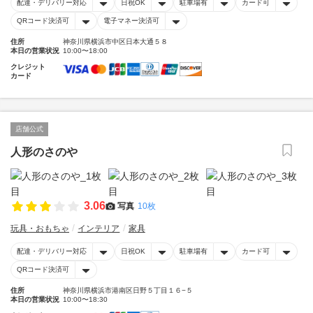
配達・デリバリー対応
日祝OK
駐車場有
カード可
QRコード決済可
電子マネー決済可
住所
神奈川県横浜市中区日本大通５８
本日の営業状況
10:00〜18:00
クレジット
カード
店舗公式
人形のさのや
3.06
写真
10枚
玩具・おもちゃ
インテリア
家具
配達・デリバリー対応
日祝OK
駐車場有
カード可
QRコード決済可
住所
神奈川県横浜市港南区日野５丁目１６−５
本日の営業状況
10:00〜18:30