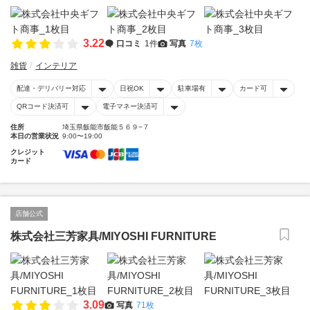
3.22
口コミ
1件
写真
7枚
雑貨
インテリア
配達・デリバリー対応
日祝OK
駐車場有
カード可
QRコード決済可
電子マネー決済可
住所
埼玉県飯能市飯能５６９−７
本日の営業状況
9:00〜19:00
クレジット
カード
店舗公式
株式会社三芳家具/MIYOSHI FURNITURE
3.09
写真
71枚