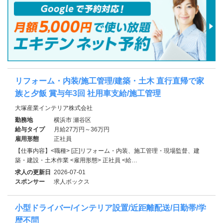
リフォーム・内装/施工管理/建築・土木 直行直帰で家
族と夕飯 賞与年3回 社用車支給/施工管理
大塚産業インテリア株式会社
勤務地
横浜市 瀬谷区
給与タイプ
月給27万円～36万円
雇用形態
正社員
【仕事内容】<職種> [正]リフォーム・内装、施工管理・現場監督、建
築・建設・土木作業 <雇用形態> 正社員 <給…
求人の更新日
2026-07-01
スポンサー
求人ボックス
小型ドライバー/インテリア設置/近距離配送/日勤帯/学
歴不問