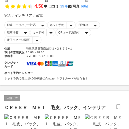
4.50
口コミ
39件
写真
68枚
家具
インテリア
家電
配達・デリバリー対応
ネット予約
日祝OK
駐車場有
カード可
QRコード決済可
電子マネー決済可
住所
埼玉県越谷市南越谷１−２８７６−１
本日の営業状況
10:00〜18:00
価格帯
￥70,000〜￥100,000
クレジット
カード
ネット予約カレンダー
ネット予約で最大10,000円分のAmazonギフトカードが当たる！
店舗公式
ＣＲＥＥＲ ＭＥＩ 毛皮、バック、インテリア