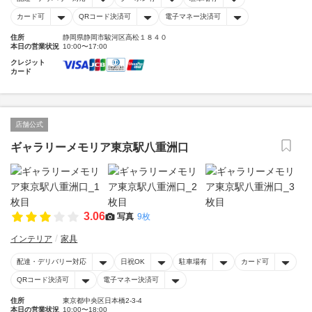
カード可
QRコード決済可
電子マネー決済可
住所
静岡県静岡市駿河区高松１８４０
本日の営業状況
10:00〜17:00
クレジット
カード
店舗公式
ギャラリーメモリア東京駅八重洲口
3.06
写真
9枚
インテリア
家具
配達・デリバリー対応
日祝OK
駐車場有
カード可
QRコード決済可
電子マネー決済可
住所
東京都中央区日本橋2-3-4
本日の営業状況
10:00〜18:00