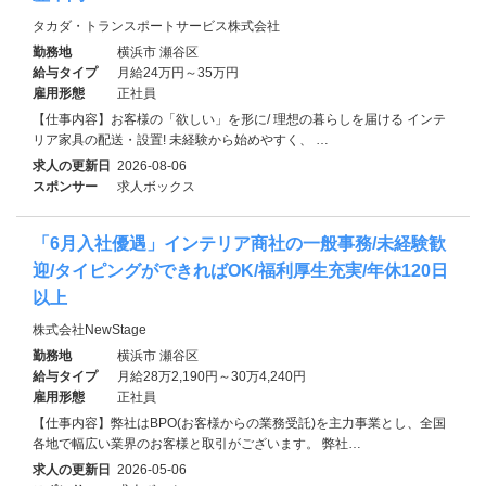
タカダ・トランスポートサービス株式会社
勤務地
横浜市 瀬谷区
給与タイプ
月給24万円～35万円
雇用形態
正社員
【仕事内容】お客様の「欲しい」を形に/ 理想の暮らしを届ける インテ
リア家具の配送・設置! 未経験から始めやすく、 …
求人の更新日
2026-08-06
スポンサー
求人ボックス
「6月入社優遇」インテリア商社の一般事務/未経験歓
迎/タイピングができればOK/福利厚生充実/年休120日
以上
株式会社NewStage
勤務地
横浜市 瀬谷区
給与タイプ
月給28万2,190円～30万4,240円
雇用形態
正社員
【仕事内容】弊社はBPO(お客様からの業務受託)を主力事業とし、全国
各地で幅広い業界のお客様と取引がございます。 弊社…
求人の更新日
2026-05-06