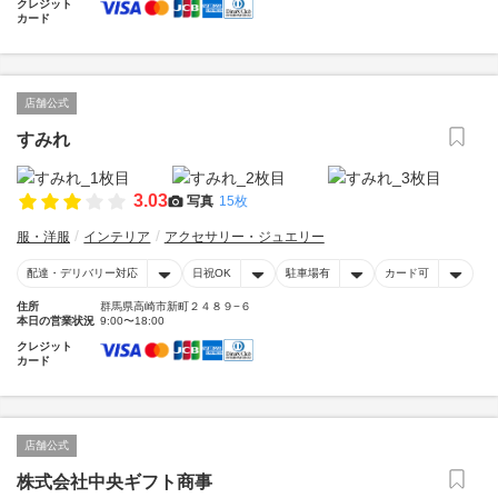
クレジット
カード
店舗公式
すみれ
3.03
写真
15枚
服・洋服
インテリア
アクセサリー・ジュエリー
配達・デリバリー対応
日祝OK
駐車場有
カード可
住所
群馬県高崎市新町２４８９−６
本日の営業状況
9:00〜18:00
クレジット
カード
店舗公式
株式会社中央ギフト商事