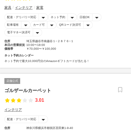
家具
インテリア
家電
配達・デリバリー対応
ネット予約
日祝OK
駐車場有
カード可
QRコード決済可
電子マネー決済可
住所
埼玉県越谷市南越谷１−２８７６−１
本日の営業状況
10:00〜18:00
価格帯
￥70,000〜￥100,000
ネット予約カレンダー
ネット予約で最大10,000円分のAmazonギフトカードが当たる！
店舗公式
ゴルザールカーペット
3.01
インテリア
配達・デリバリー対応
住所
神奈川県横浜市都筑区荏田東1-9-40