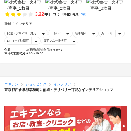
3.22
口コミ
1件
写真
7枚
雑貨
インテリア
配達・デリバリー対応
日祝OK
駐車場有
カード可
QRコード決済可
電子マネー決済可
住所
埼玉県飯能市飯能５６９−７
本日の営業状況
9:00〜19:00
エキテン
ショッピング
インテリア
東京都西多摩郡瑞穂町に配達・デリバリー可能なインテリアショップ