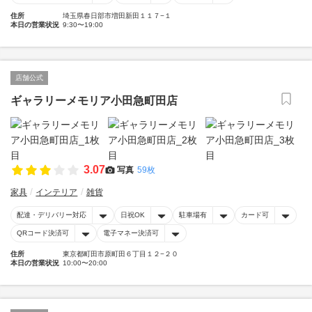
住所
埼玉県春日部市増田新田１１７−１
本日の営業状況
9:30〜19:00
店舗公式
ギャラリーメモリア小田急町田店
3.07
写真
59枚
家具
インテリア
雑貨
配達・デリバリー対応
日祝OK
駐車場有
カード可
QRコード決済可
電子マネー決済可
住所
東京都町田市原町田６丁目１２−２０
本日の営業状況
10:00〜20:00