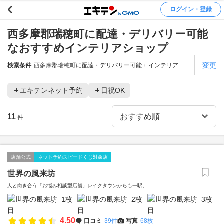
ログイン・登録
西多摩郡瑞穂町に配達・デリバリー可能
なおすすめインテリアショップ
変更
検索条件
西多摩郡瑞穂町に配達・デリバリー可能
インテリア
エキテンネット予約
日祝OK
11
件
店舗公式
ネット予約スピードくじ対象店
世界の風来坊
人と向き合う「お悩み相談型店舗」レイクタウンからも一駅。
4.50
口コミ
39件
写真
68枚