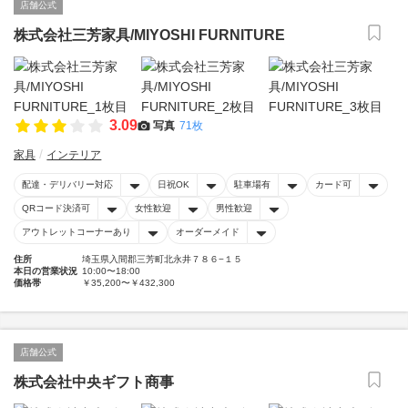
店舗公式
株式会社三芳家具/MIYOSHI FURNITURE
3.09
写真
71枚
家具
インテリア
配達・デリバリー対応
日祝OK
駐車場有
カード可
QRコード決済可
女性歓迎
男性歓迎
アウトレットコーナーあり
オーダーメイド
住所
埼玉県入間郡三芳町北永井７８６−１５
本日の営業状況
10:00〜18:00
価格帯
￥35,200〜￥432,300
店舗公式
株式会社中央ギフト商事