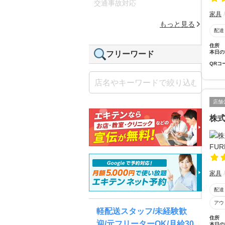
交通事故対応
家具
もっと見る
配達
住所
本日の
フリーワード
QRコ
店舗
株式
家具
配達
アウ
軽配送スタッフ/未経験歓
住所
迎/元フリーターOK/月給30
本日の