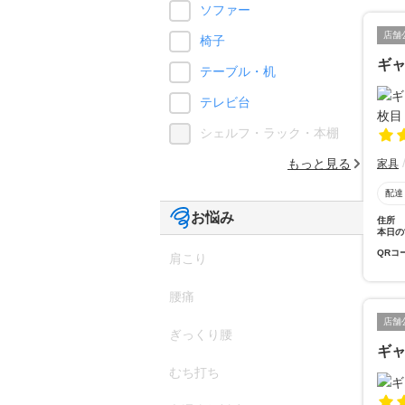
ソファー
店舗
椅子
ギ
テーブル・机
テレビ台
シェルフ・ラック・本棚
もっと見る
家具
配達
お悩み
住所
本日の
QRコ
肩こり
腰痛
店舗
ぎっくり腰
ギ
むち打ち