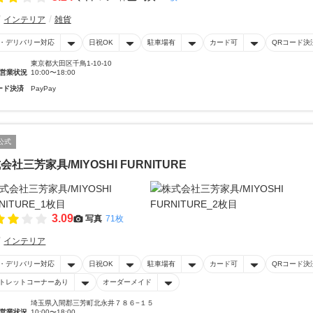
インテリア
雑貨
・デリバリー対応
日祝OK
駐車場有
カード可
QRコード決
東京都大田区千鳥1-10-10
営業状況
10:00〜18:00
ード決済
PayPay
公式
会社三芳家具/MIYOSHI FURNITURE
3.09
写真
71枚
インテリア
・デリバリー対応
日祝OK
駐車場有
カード可
QRコード決
トレットコーナーあり
オーダーメイド
埼玉県入間郡三芳町北永井７８６−１５
営業状況
10:00〜18:00