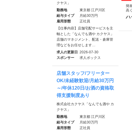
クヤス」
簡
勤務地
東京都 江戸川区
高
給与タイプ
月給30万円
ハ
雇用形態
正社員
【仕事内容】店舗宅配サービスを主
軸とした「なんでも酒や カクヤス」
店舗のマネジメント、配送・倉庫管
理などをお任せします…
求人の更新日
2026-07-30
スポンサー
求人ボックス
店舗スタッフ/フリーター
OK/未経験歓迎/月給30万円
～/年休120日/お酒の資格取
得支援制度あり
株式会社カクヤス「なんでも酒や カ
クヤス」
勤務地
東京都 江戸川区
給与タイプ
月給30万円
雇用形態
正社員