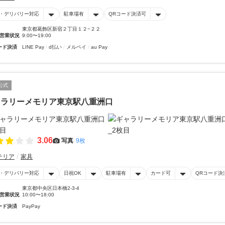
・デリバリー対応
駐車場有
QRコード決済可
東京都葛飾区新宿２丁目１２−２２
営業状況
9:00〜19:00
ード決済
LINE Pay
d払い
メルペイ
au Pay
公式
ャラリーメモリア東京駅八重洲口
3.06
写真
9枚
テリア
家具
・デリバリー対応
日祝OK
駐車場有
カード可
QRコード決
東京都中央区日本橋2-3-4
営業状況
10:00〜18:00
ード決済
PayPay