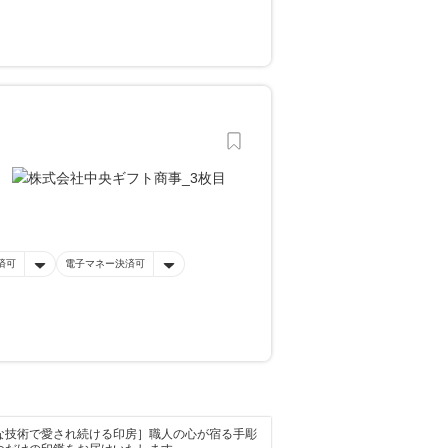
済可
電子マネー決済可
な技術で愛され続ける印房］職人の心が宿る手彫