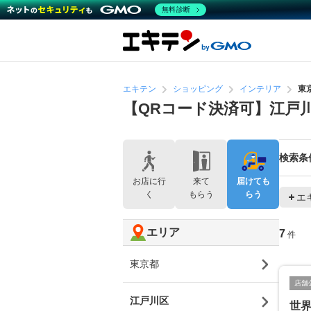
無料診断
エキテン
ショッピング
インテリア
東
【QRコード決済可】江戸
検索条
お店に行
来て
届けても
く
もらう
らう
エ
エリア
7
件
東京都
店舗
江戸川区
世