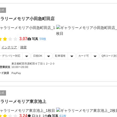
公式
ャラリーメモリア小田急町田店
3.07
写真
59枚
インテリア
雑貨
・デリバリー対応
日祝OK
駐車場有
カード可
QRコード決
東京都町田市原町田６丁目１２−２０
営業状況
10:00〜20:00
ード決済
PayPay
公式
ャラリーメモリア東京池上
3.24
口コミ
1件
写真
61枚