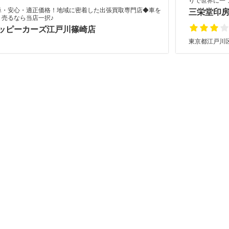
りで世界に一
単・安心・適正価格！地域に密着した出張買取専門店◆車を
三栄堂印房
く売るなら当店一択♪
ッピーカーズ江戸川篠崎店
東京都江戸川