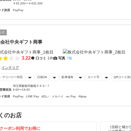
￥35,200〜￥432,300
ード決済
PayPay
公式
式会社中央ギフト商事
3.22
口コミ
1件
写真
7枚
インテリア
・デリバリー対応
日祝OK
駐車場有
カード可
QRコード決
埼玉県飯能市飯能５６９−７
営業状況
9:00〜19:00
ード決済
PayPay
LINE Pay
d払い
メルペイ
au Pay
Alipay
くのお店
［信頼と確か
クーポン利用でお得に