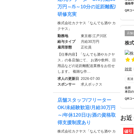
価格帯
万円～/5～10分の近距離配/
QRコ
研修充実
株式会社カクヤス「なんでも酒や カ
クヤス」
店舗
勤務地
東京都 江戸川区
給与タイプ
月給30万円
株
雇用形態
正社員
【仕事内容】「なんでも酒やカクヤ
ス」の各店舗にて、 お酒や飲料、日
用品などの近距離配送業務をお任せ
雑貨
します。 複雑な作…
求人の更新日
2026-07-30
配達
スポンサー
求人ボックス
住所
本日の
QRコ
店舗スタッフ/フリーター
OK/未経験歓迎/月給30万円
～/年休120日/お酒の資格取
お近
得支援制度あり
値引
株式会社カクヤス「なんでも酒や カ