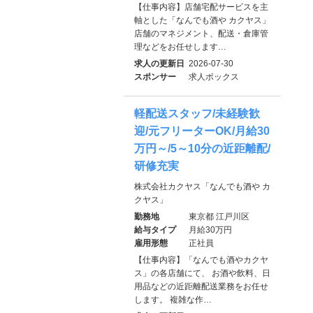
【仕事内容】店舗宅配サービスを主
軸とした「なんでも酒や カクヤス」
店舗のマネジメント、配送・倉庫管
理などをお任せします…
求人の更新日
2026-07-30
スポンサー
求人ボックス
軽配送スタッフ/未経験歓
迎/元フリーターOK/月給30
万円～/5～10分の近距離配/
研修充実
株式会社カクヤス「なんでも酒や カ
クヤス」
勤務地
東京都 江戸川区
給与タイプ
月給30万円
雇用形態
正社員
【仕事内容】「なんでも酒やカクヤ
ス」の各店舗にて、 お酒や飲料、日
用品などの近距離配送業務をお任せ
します。 複雑な作…