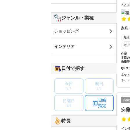
人と向
ジャンル・業種
家具
ショッピング
配達
電子
インテリア
住所
本日の
価格帯
日付で探す
QRコ
ネット
ネット
今日
明日
8/7
8/8
日時
店舗
日曜日
指定
8/9
安
特長
イン