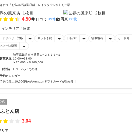
き合う「お悩み相談型店舗」レイクタウンからも一駅。
4.50
口コミ
39件
写真
68枚
インテリア
家電
・デリバリー対応
ネット予約
日祝OK
駐車場有
カード可
マネー決済可
埼玉県越谷市南越谷１−２８７６−１
営業状況
10:00〜18:00
￥70,000〜￥100,000
ード決済
LINE Pay
その他
予約カレンダー
予約で最大10,000円分のAmazonギフトカードが当たる！
公式
藤ふとん店
3.04
テリア