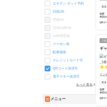
エキテン ネット予約
配達
日祝OK
住所
本日の
早朝OK
QRコ
21時以降OK
24時間営業
店舗
クーポン有
ギ
駐車場有
クレジットカード可
QRコード決済可
イン
電子マネー決済可
配達
もっと見る
住所
本日の
QRコ
メニュー