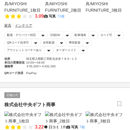
3.09
写真
71枚
家具
インテリア
配達・デリバリー対応
日祝OK
駐車場有
カード可
QRコード決済可
女性歓迎
男性歓迎
アウトレットコーナーあり
オーダーメイド
住所
埼玉県入間郡三芳町北永井７８６−１５
本日の営業状況
10:00〜18:00
価格帯
￥35,200〜￥432,300
QRコード決済
PayPay
店舗公式
株式会社中央ギフト商事
3.22
口コミ
1件
写真
7枚