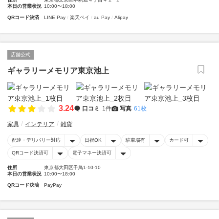
本日の営業状況
10:00〜18:00
QRコード決済
LINE Pay
楽天ペイ
au Pay
Alipay
店舗公式
ギャラリーメモリア東京池上
3.24
口コミ
1件
写真
61枚
家具
インテリア
雑貨
配達・デリバリー対応
日祝OK
駐車場有
カード可
QRコード決済可
電子マネー決済可
住所
東京都大田区千鳥1-10-10
本日の営業状況
10:00〜18:00
QRコード決済
PayPay