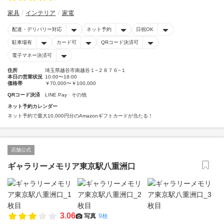
家具
インテリア
家電
配達・デリバリー対応
ネット予約
日祝OK
駐車場有
カード可
QRコード決済可
電子マネー決済可
住所
埼玉県越谷市南越谷１−２８７６−１
本日の営業状況
10:00〜18:00
価格帯
￥70,000〜￥100,000
QRコード決済
LINE Pay
その他
ネット予約カレンダー
ネット予約で最大10,000円分のAmazonギフトカードが当たる！
店舗公式
ギャラリーメモリア東京駅八重洲口
3.06
写真
9枚