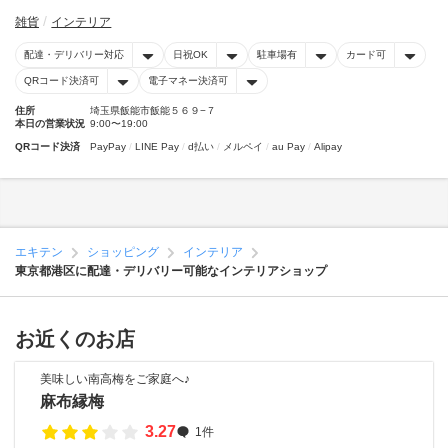
雑貨
インテリア
配達・デリバリー対応
日祝OK
駐車場有
カード可
QRコード決済可
電子マネー決済可
住所
埼玉県飯能市飯能５６９−７
本日の営業状況
9:00〜19:00
QRコード決済
PayPay
LINE Pay
d払い
メルペイ
au Pay
Alipay
エキテン
ショッピング
インテリア
東京都港区に配達・デリバリー可能なインテリアショップ
お近くのお店
美味しい南高梅をご家庭へ♪
麻布縁梅
3.27
1件