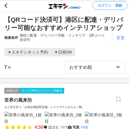
ログイン・登録
【QRコード決済可】港区に配達・デリバ
リー可能なおすすめインテリアショップ
港区に配達・デリバリー可能
インテリア
QRコード
変更
検索条件
決済可
エキテンネット予約
日祝OK
7
件
店舗公式
ネット予約スピードくじ対象店
世界の風来坊
人と向き合う「お悩み相談型店舗」レイクタウンからも一駅。
4.50
口コミ
39件
写真
68枚