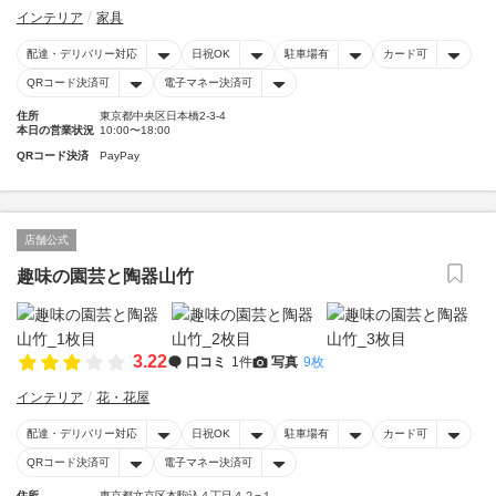
インテリア
家具
配達・デリバリー対応
日祝OK
駐車場有
カード可
QRコード決済可
電子マネー決済可
住所
東京都中央区日本橋2-3-4
本日の営業状況
10:00〜18:00
QRコード決済
PayPay
店舗公式
趣味の園芸と陶器山竹
3.22
口コミ
1件
写真
9枚
インテリア
花・花屋
配達・デリバリー対応
日祝OK
駐車場有
カード可
QRコード決済可
電子マネー決済可
住所
東京都文京区本駒込４丁目４２−１