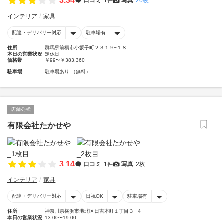
3.34
口コミ
1件
写真
20枚
インテリア
家具
配達・デリバリー対応
駐車場有
住所
群馬県前橋市小坂子町２３１９−１８
本日の営業状況
定休日
価格帯
￥99〜￥383,360
駐車場
駐車場あり （無料）
店舗公式
有限会社たかせや
3.14
口コミ
1件
写真
2枚
インテリア
家具
配達・デリバリー対応
日祝OK
駐車場有
住所
神奈川県横浜市港北区日吉本町１丁目３−４
本日の営業状況
13:00〜19:00