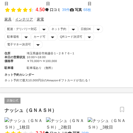
4.50
口コミ
39件
写真
68枚
家具
インテリア
家電
配達・デリバリー対応
ネット予約
日祝OK
駐車場有
カード可
QRコード決済可
電子マネー決済可
住所
埼玉県越谷市南越谷１−２８７６−１
本日の営業状況
10:00〜18:00
価格帯
￥70,000〜￥100,000
駐車場
駐車場あり （無料）
ネット予約カレンダー
ネット予約で最大10,000円分のAmazonギフトカードが当たる！
店舗公式
ナッシュ（ＧＮＡＳＨ）