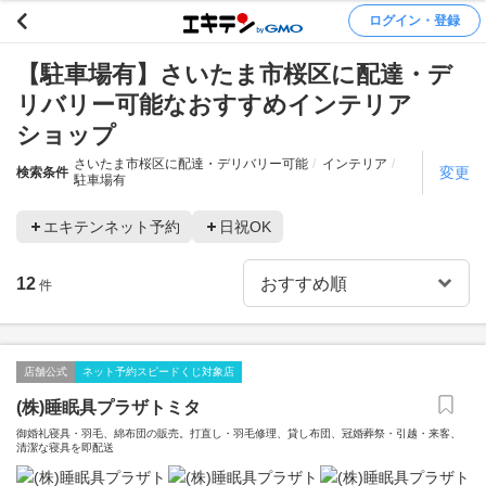
ログイン・登録
【駐車場有】さいたま市桜区に配達・デ
リバリー可能なおすすめインテリア
ショップ
さいたま市桜区に配達・デリバリー可能
インテリア
変更
検索条件
駐車場有
エキテンネット予約
日祝OK
12
件
店舗公式
ネット予約スピードくじ対象店
(株)睡眠具プラザトミタ
御婚礼寝具・羽毛、綿布団の販売。打直し・羽毛修理、貸し布団、冠婚葬祭・引越・来客、
清潔な寝具を即配送