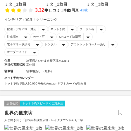
3.32
口コミ
1件
写真
43枚
インテリア
家具
クリーニング
配達・デリバリー対応
ネット予約
クーポン有
駐車場有
カード可
QRコード決済可
電子マネー決済可
レンタル
アウトレットコーナーあり
オーダーメイド
住所
埼玉県さいたま市桜区塚本235-3
本日の営業状況
定休日
駐車場
駐車場あり （無料）
ネット予約カレンダー
ネット予約で最大10,000円分のAmazonギフトカードが当たる！
店舗公式
ネット予約スピードくじ対象店
世界の風来坊
人と向き合う「お悩み相談型店舗」レイクタウンからも一駅。