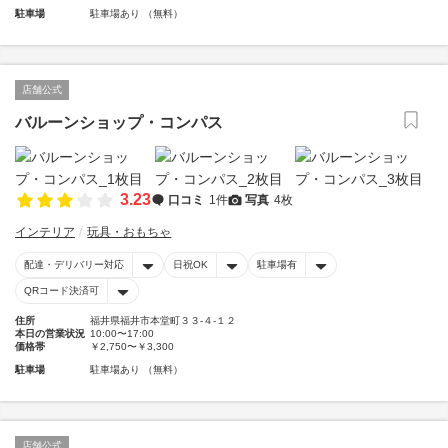
駐車場
駐車場あり （無料）
店舗公式
バルーンショップ・コンパス
3.23
口コミ
1件
写真
4枚
インテリア
玩具・おもちゃ
配達・デリバリー対応
日祝OK
駐車場有
QRコード決済可
住所
福井県福井市本堂町３３-４-１２
本日の営業状況
10:00〜17:00
価格帯
￥2,750〜￥3,300
駐車場
駐車場あり （無料）
店舗公式