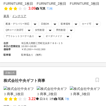
3.09
写真
71枚
家具
インテリア
配達・デリバリー対応
日祝OK
駐車場有
カード可
QRコード決済可
女性歓迎
男性歓迎
アウトレットコーナーあり
オーダーメイド
住所
埼玉県入間郡三芳町北永井７８６−１５
本日の営業状況
10:00〜18:00
価格帯
￥35,200〜￥432,300
駐車場
駐車場あり （無料）
店舗公式
株式会社中央ギフト商事
3.22
口コミ
1件
写真
7枚