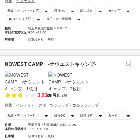
雑貨
インテリア
配達・デリバリー対応
日祝OK
駐車場有
カード可
QRコード決済可
電子マネー決済可
住所
埼玉県飯能市飯能５６９−７
本日の営業状況
9:00〜19:00
駐車場
駐車場あり （無料）
NOWEST CAMP -ナウエストキャンプ-
3.05
写真
2枚
雑貨
インテリア
スポーツショップ・ゴルフショップ
配達・デリバリー対応
日祝OK
駐車場有
カード可
住所
千葉県長生郡長柄町山之郷233-25
本日の営業状況
11:00〜19:00
駐車場
駐車場あり （無料）