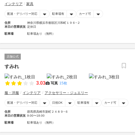
インテリア
家具
配達・デリバリー対応
駐車場有
カード可
住所
神奈川県横浜市都筑区川和町１９６−２
本日の営業状況
定休日
駐車場
駐車場あり （無料）
店舗公式
すみれ
3.03
写真
15枚
服・洋服
インテリア
アクセサリー・ジュエリー
配達・デリバリー対応
日祝OK
駐車場有
カード可
住所
群馬県高崎市新町２４８９−６
本日の営業状況
9:00〜18:00
駐車場
駐車場あり （無料）