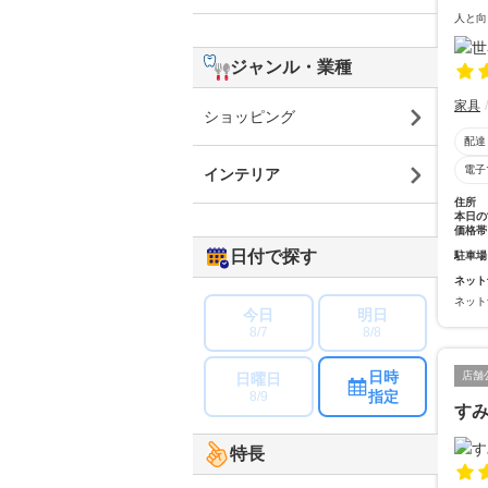
人と向
ジャンル・業種
家具
ショッピング
配達
電子
インテリア
住所
本日の
価格帯
日付で探す
駐車場
ネット
ネット
今日
明日
8/7
8/8
日時
店舗
日曜日
指定
8/9
す
特長