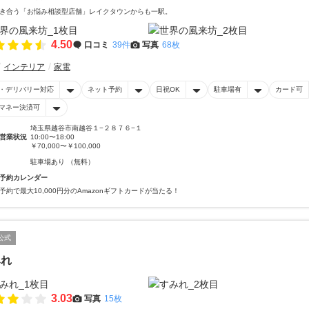
き合う「お悩み相談型店舗」レイクタウンからも一駅。
4.50
口コミ
39件
写真
68枚
インテリア
家電
・デリバリー対応
ネット予約
日祝OK
駐車場有
カード可
マネー決済可
埼玉県越谷市南越谷１−２８７６−１
営業状況
10:00〜18:00
￥70,000〜￥100,000
駐車場あり （無料）
予約カレンダー
予約で最大10,000円分のAmazonギフトカードが当たる！
公式
みれ
3.03
写真
15枚