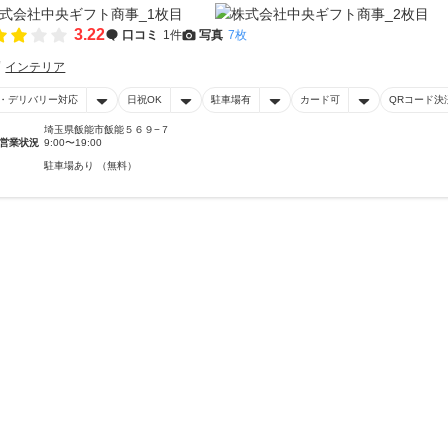
3.22
口コミ
1件
写真
7枚
インテリア
・デリバリー対応
日祝OK
駐車場有
カード可
QRコード決
埼玉県飯能市飯能５６９−７
営業状況
9:00〜19:00
駐車場あり （無料）