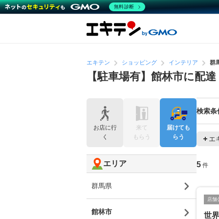
無料診断
エキテン
ショッピング
インテリア
群
【駐車場有】館林市に配達
検索条
お店に行
来て
届けても
く
もらう
らう
エ
エリア
5
件
群馬県
店舗
館林市
世