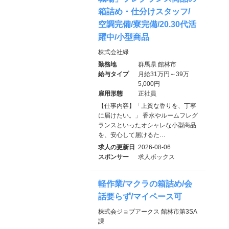
箱詰め・仕分けスタッフ/
空調完備/寮完備/20.30代活
躍中/小型商品
株式会社緑
勤務地
群馬県 館林市
給与タイプ
月給31万円～39万
5,000円
雇用形態
正社員
【仕事内容】「上質な香りを、丁寧
に届けたい。」 香水やルームフレグ
ランスといったオシャレな小型商品
を、安心して届けるた…
求人の更新日
2026-08-06
スポンサー
求人ボックス
軽作業/マクラの箱詰め/会
話要らず/マイペース可
株式会ジョブアークス 館林市第3SA
課