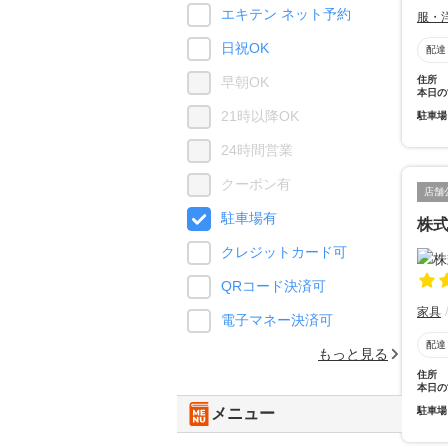
エキテン ネット予約
服・
日祝OK
配達
住所
早朝OK
本日の
21時以降OK
駐車場
24時間営業
クーポン有
店舗
駐車場有
株
クレジットカード可
QRコード決済可
家具
電子マネー決済可
配達
もっと見る
住所
本日の
駐車場
メニュー