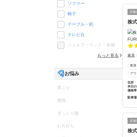
ソファー
店舗
椅子
株式
テーブル・机
テレビ台
シェルフ・ラック・本棚
もっと見る
家具
配達
お悩み
アウ
住所
本日の
肩こり
価格帯
駐車場
腰痛
ぎっくり腰
店舗
むち打ち
株