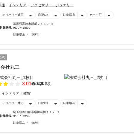
洋服
インテリア
アクセサリー・ジュエリー
・デリバリー対応
日祝OK
駐車場有
カード可
群馬県高崎市新町２４８９−６
営業状況
9:00〜18:00
駐車場あり （無料）
公式
式会社丸三
3.01
写真
5枚
インテリア
雑貨
・デリバリー対応
日祝OK
駐車場有
埼玉県春日部市増田新田１１７−１
営業状況
9:30〜19:00
駐車場あり （無料）