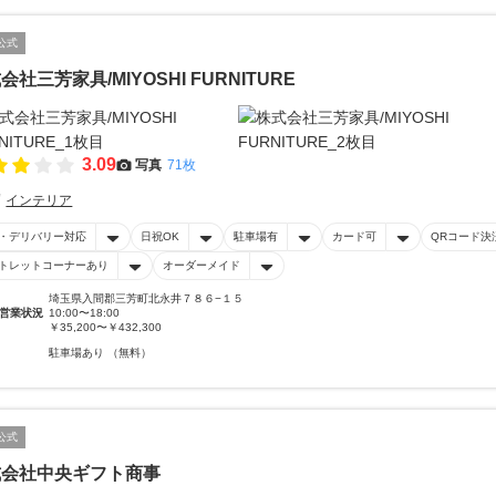
公式
会社三芳家具/MIYOSHI FURNITURE
3.09
写真
71枚
インテリア
・デリバリー対応
日祝OK
駐車場有
カード可
QRコード決
トレットコーナーあり
オーダーメイド
埼玉県入間郡三芳町北永井７８６−１５
営業状況
10:00〜18:00
￥35,200〜￥432,300
駐車場あり （無料）
公式
式会社中央ギフト商事