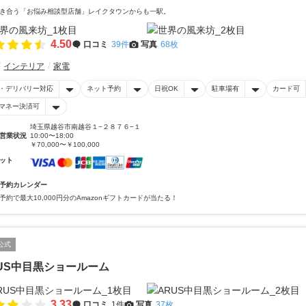
き合う「お悩み相談型店舗」レイクタウンからも一駅。
4.50
口コミ
39件
写真
68枚
インテリア
家電
・デリバリー対応
ネット予約
日祝OK
駐車場有
カード可
マネー決済可
埼玉県越谷市南越谷１−２８７６−１
営業状況
10:00〜18:00
￥70,000〜￥100,000
ット
予約カレンダー
予約で最大10,000円分のAmazonギフトカードが当たる！
公式
US中目黒ショールーム
3.33
口コミ
1件
写真
37枚