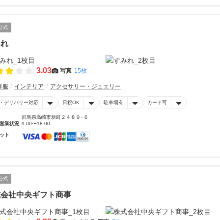
公式
みれ
3.03
写真
15枚
洋服
インテリア
アクセサリー・ジュエリー
・デリバリー対応
日祝OK
駐車場有
カード可
群馬県高崎市新町２４８９−６
営業状況
9:00〜18:00
ット
公式
式会社中央ギフト商事