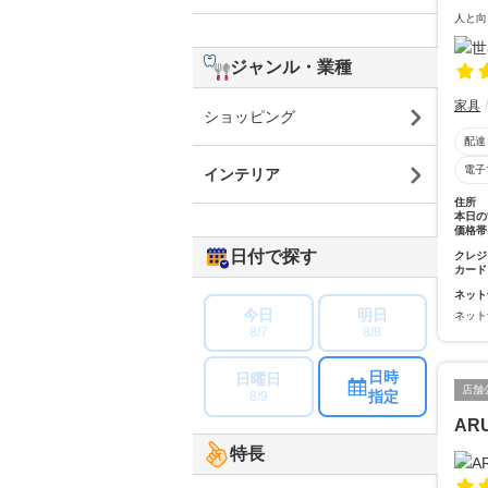
人と向
ジャンル・業種
家具
ショッピング
配達
電子
インテリア
住所
本日の
価格帯
日付で探す
クレジ
カード
ネット
今日
明日
ネット
8/7
8/8
日時
日曜日
店舗
指定
8/9
AR
特長