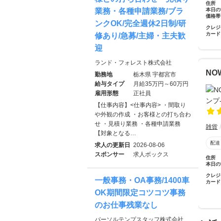
住所
本日の
業務・各種申請業務/ブラ
価格帯
ンクOK/完全週休2日制/研
クレジ
カード
修あり/急募/主婦・主夫歓
迎
ランド・フォレスト株式会社
NO
勤務地
栃木県 宇都宮市
給与タイプ
月給35万円～60万円
雇用形態
正社員
【仕事内容】<仕事内容> ・間取り
や外観の作成 ・お客様との打ち合わ
せ ・見積り業務 ・各種申請業務
雑貨
【対象となる…
配達
求人の更新日
2026-08-06
スポンサー
求人ボックス
住所
本日の
クレジ
一般事務・OA事務/1400車
カード
OK期間限定コツコツ事務
のお仕事残業なし
パーソルテンプスタッフ株式会社