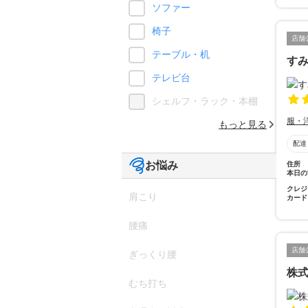
ソファー
椅子
店舗
テーブル・机
す
テレビ台
シェルフ・ラック・本棚
服・
もっと見る
配達
お悩み
住所
本日の
クレジ
肩こり
カード
腰痛
店舗
ぎっくり腰
株
むち打ち