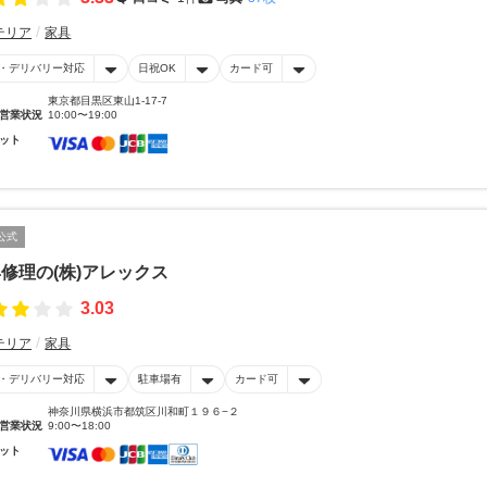
テリア
家具
・デリバリー対応
日祝OK
カード可
東京都目黒区東山1-17-7
営業状況
10:00〜19:00
ット
公式
修理の(株)アレックス
3.03
テリア
家具
・デリバリー対応
駐車場有
カード可
神奈川県横浜市都筑区川和町１９６−２
営業状況
9:00〜18:00
ット