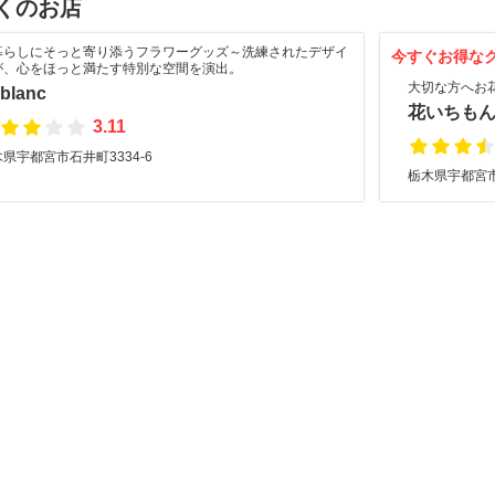
くのお店
暮らしにそっと寄り添うフラワーグッズ～洗練されたデザイ
今すぐお得な
が、心をほっと満たす特別な空間を演出。
大切な方へお
 blanc
花いちも
3.11
県宇都宮市石井町3334-6
栃木県宇都宮