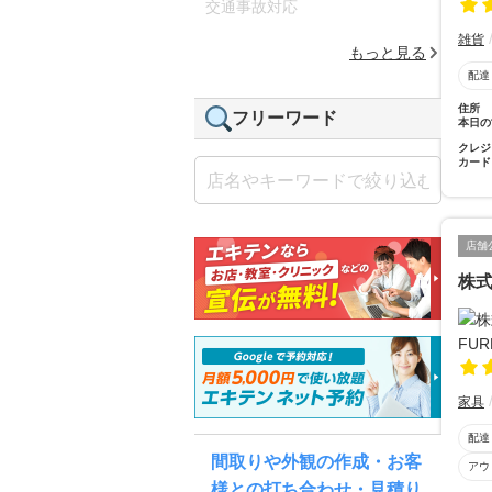
交通事故対応
雑貨
もっと見る
配達
住所
フリーワード
本日の
クレジ
カード
店舗
株式
家具
配達
間取りや外観の作成・お客
アウ
様との打ち合わせ・見積り