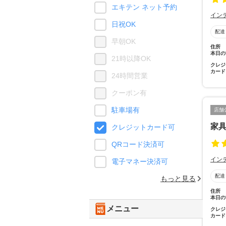
エキテン ネット予約
イン
日祝OK
配達
早朝OK
住所
本日の
21時以降OK
クレジ
カード
24時間営業
クーポン有
駐車場有
店舗
家具
クレジットカード可
QRコード決済可
イン
電子マネー決済可
配達
もっと見る
住所
本日の
メニュー
クレジ
カード