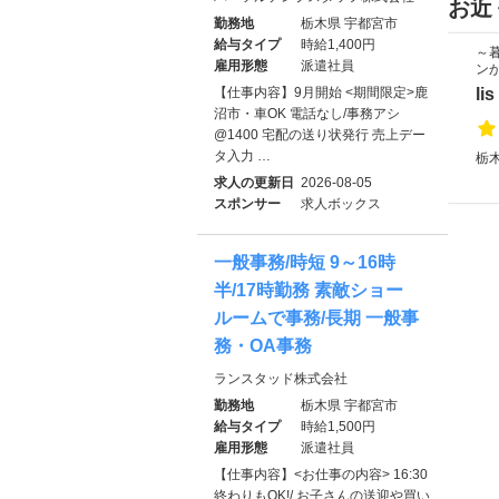
お近
勤務地
栃木県 宇都宮市
給与タイプ
時給1,400円
～
雇用形態
派遣社員
ン
lis
【仕事内容】9月開始 <期間限定>鹿
沼市・車OK 電話なし/事務アシ
@1400 宅配の送り状発行 売上デー
タ入力 …
栃木
求人の更新日
2026-08-05
スポンサー
求人ボックス
一般事務/時短 9～16時
半/17時勤務 素敵ショー
ルームで事務/長期 一般事
務・OA事務
ランスタッド株式会社
勤務地
栃木県 宇都宮市
給与タイプ
時給1,500円
雇用形態
派遣社員
【仕事内容】<お仕事の内容> 16:30
終わりもOK!/ お子さんの送迎や買い