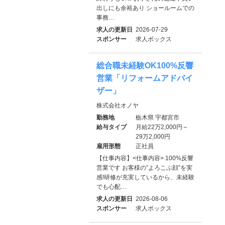
出しにも余裕あり ショールームでの
事務…
求人の更新日
2026-07-29
スポンサー
求人ボックス
総合職未経験OK100%反響
営業「リフォームアドバイ
ザー」
株式会社オノヤ
勤務地
栃木県 宇都宮市
給与タイプ
月給22万2,000円～
29万2,000円
雇用形態
正社員
【仕事内容】<仕事内容> 100%反響
営業です お客様の”よろこぶ顔”を実
感!研修が充実しているから、未経験
でも心配…
求人の更新日
2026-08-06
スポンサー
求人ボックス