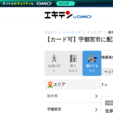
無料診断
エキテン
ショッピング
インテリア
栃
【カード可】宇都宮市に
検索条
お店に行
来て
届けても
く
もらう
らう
エ
エリア
7
件
栃木県
店舗
宇都宮市
世