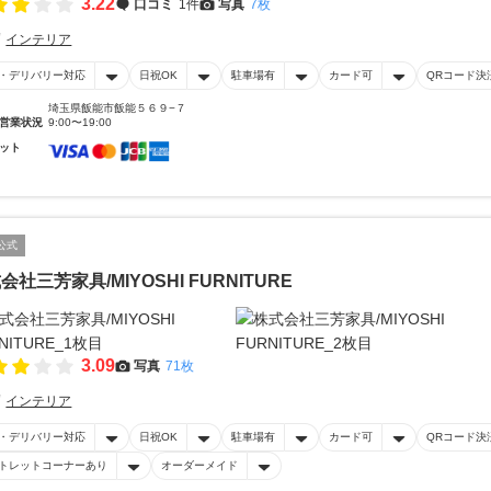
3.22
口コミ
1件
写真
7枚
インテリア
・デリバリー対応
日祝OK
駐車場有
カード可
QRコード決
埼玉県飯能市飯能５６９−７
営業状況
9:00〜19:00
ット
公式
会社三芳家具/MIYOSHI FURNITURE
3.09
写真
71枚
インテリア
・デリバリー対応
日祝OK
駐車場有
カード可
QRコード決
トレットコーナーあり
オーダーメイド