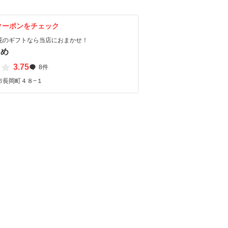
クーポンをチェック
花のギフトなら当店におまかせ！
んめ
3.75
8件
市長岡町４８−１