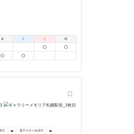
金
土
日
祝
済可
電子マネー決済可