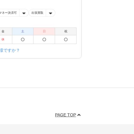
マネー決済可
出張買取
金
土
日
祝
休
ー様ですか？
PAGE TOP