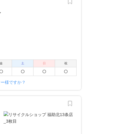
金
土
日
祝
ーナー様ですか？