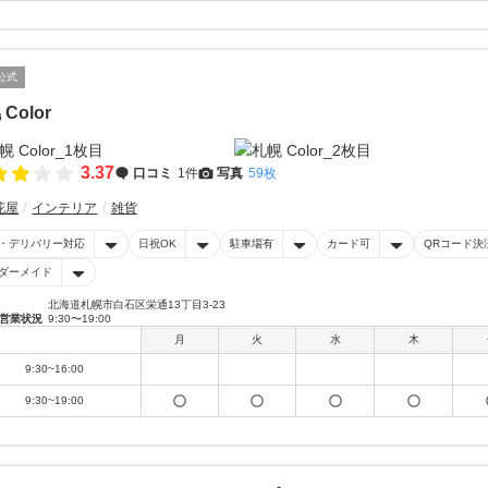
公式
Color
3.37
口コミ
1件
写真
59枚
花屋
インテリア
雑貨
・デリバリー対応
日祝OK
駐車場有
カード可
QRコード決
ダーメイド
北海道札幌市白石区栄通13丁目3-23
営業状況
9:30〜19:00
月
火
水
木
9:30~16:00
9:30~19:00