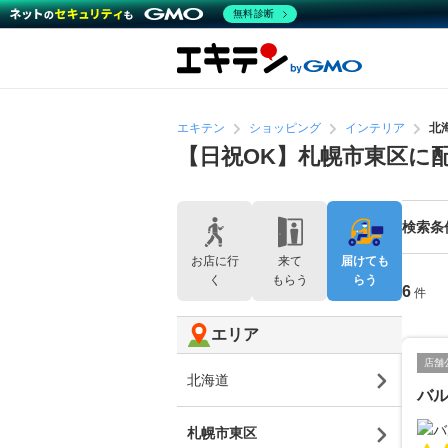
無料診断
エキテン
ショッピング
インテリア
北
【日祝OK】札幌市東区に
検索条
お店に行
来て
届けても
く
もらう
らう
6
件
エリア
店舗
北海道
バ
札幌市東区