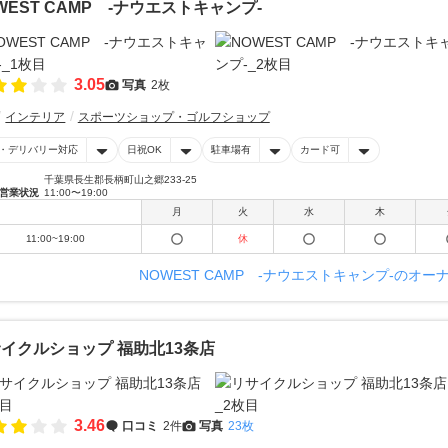
WEST CAMP -ナウエストキャンプ-
3.05
写真
2枚
インテリア
スポーツショップ・ゴルフショップ
・デリバリー対応
日祝OK
駐車場有
カード可
千葉県長生郡長柄町山之郷233-25
営業状況
11:00〜19:00
月
火
水
木
11:00~19:00
休
NOWEST CAMP -ナウエストキャンプ-のオ
イクルショップ 福助北13条店
3.46
口コミ
2件
写真
23枚