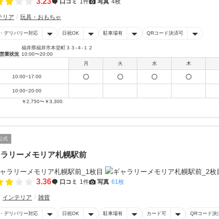
3.23
口コミ
1件
写真
4枚
テリア
玩具・おもちゃ
・デリバリー対応
日祝OK
駐車場有
QRコード決済可
福井県福井市本堂町３３-４-１２
営業状況
10:00〜20:00
月
火
水
木
10:00~17:00
10:00~20:00
￥2,750〜￥3,300
公式
ャラリーメモリア札幌駅前
3.36
口コミ
1件
写真
61枚
インテリア
雑貨
・デリバリー対応
日祝OK
駐車場有
カード可
QRコード決