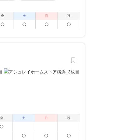
金
土
日
祝
金
土
日
祝