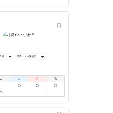
済可
電子マネー決済可
金
土
日
祝