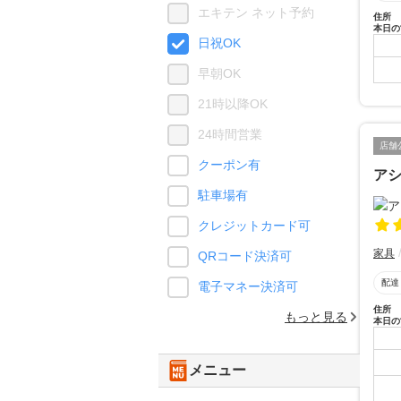
エキテン ネット予約
住所
本日の
日祝OK
早朝OK
21時以降OK
24時間営業
店舗
クーポン有
ア
駐車場有
クレジットカード可
家具
QRコード決済可
配達
電子マネー決済可
住所
もっと見る
本日の
メニュー