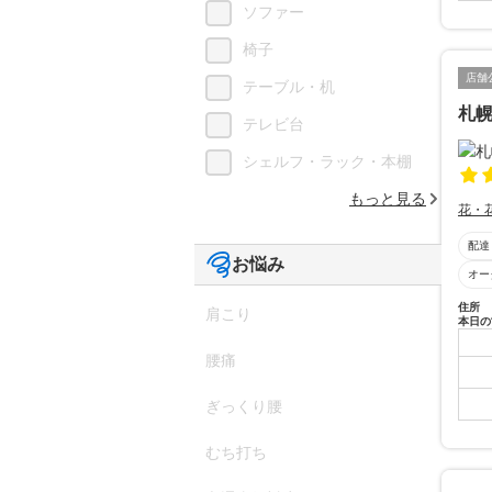
ソファー
椅子
店舗
テーブル・机
札幌 
テレビ台
シェルフ・ラック・本棚
もっと見る
花・
配達
お悩み
オー
住所
肩こり
本日の
腰痛
ぎっくり腰
むち打ち