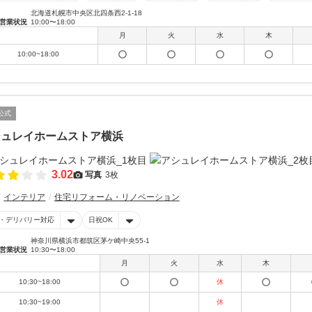
北海道札幌市中央区北四条西2-1-18
営業状況
10:00〜18:00
月
火
水
木
10:00~18:00
公式
シュレイホームストア横浜
3.02
写真
3枚
インテリア
住宅リフォーム・リノベーション
・デリバリー対応
日祝OK
神奈川県横浜市都筑区茅ケ崎中央55-1
営業状況
10:30〜18:00
月
火
水
木
10:30~18:00
休
10:30~19:00
休