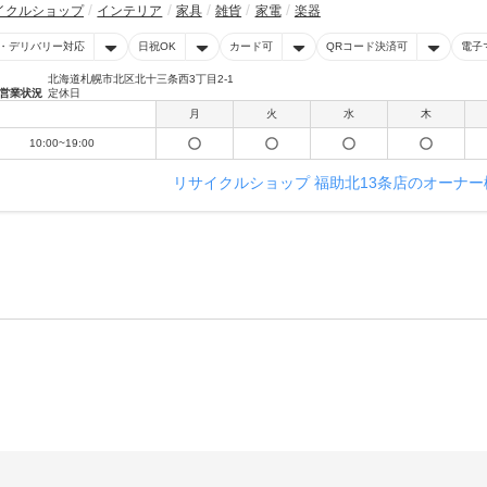
イクルショップ
インテリア
家具
雑貨
家電
楽器
・デリバリー対応
日祝OK
カード可
QRコード決済可
電子
北海道札幌市北区北十三条西3丁目2-1
営業状況
定休日
月
火
水
木
10:00~19:00
リサイクルショップ 福助北13条店のオーナ