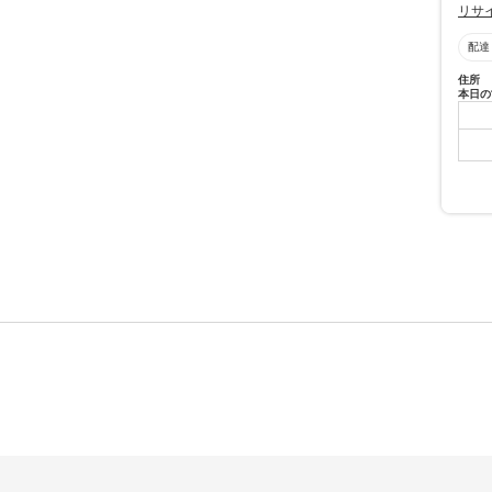
リサ
配達
住所
本日の