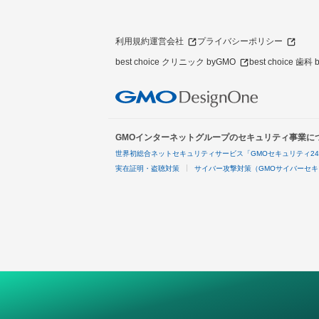
利用規約
運営会社
プライバシーポリシー
best choice クリニック byGMO
best choice 歯科
GMOインターネットグループのセキュリティ事業に
世界初総合ネットセキュリティサービス「GMOセキュリティ2
実在証明・盗聴対策
サイバー攻撃対策（GMOサイバーセキ