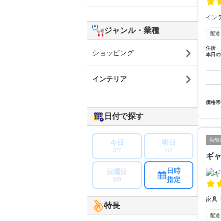
イン
ジャンル・業種
配達
住所
ショッピング
本日の
インテリア
価格帯
日付で探す
店舗
今日
明日
8/7
8/8
ギ
日時
日曜日
指定
8/9
家具
特長
配達