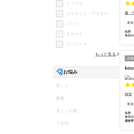
トップス
服・
ジャケット・アウター
配達
パンツ
住所
スカート
本日の
ワンピース
もっと見る
店舗
kou
お悩み
肩こり
雑貨
腰痛
配達
ぎっくり腰
住所
本日の
価格帯
くせ毛