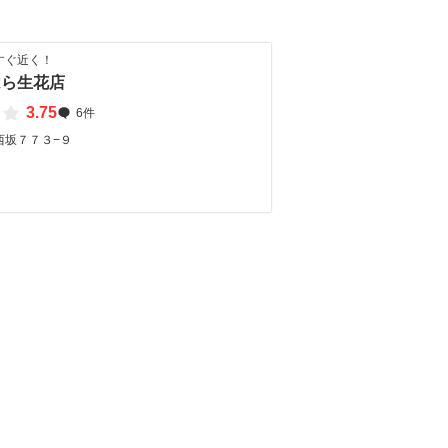
すぐ近く！
はら生花店
3.75
6件
西坂７７３−９