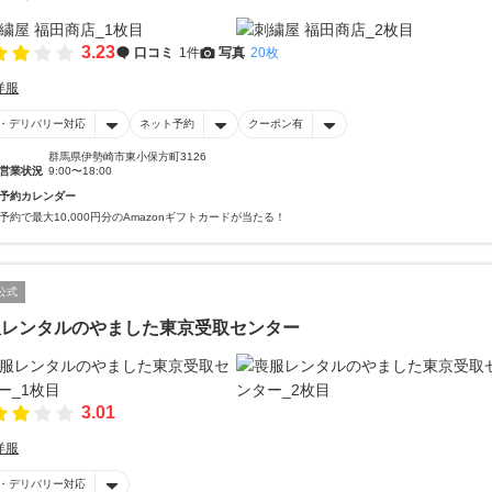
3.23
口コミ
1件
写真
20枚
洋服
・デリバリー対応
ネット予約
クーポン有
群馬県伊勢崎市東小保方町3126
営業状況
9:00〜18:00
予約カレンダー
予約で最大10,000円分のAmazonギフトカードが当たる！
公式
服レンタルのやました東京受取センター
3.01
洋服
・デリバリー対応