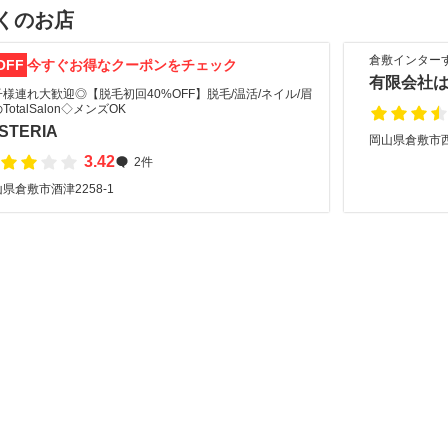
くのお店
倉敷インター
OFF
今すぐお得なクーポンをチェック
有限会社
様連れ大歓迎◎【脱毛初回40%OFF】脱毛/温活/ネイル/眉
TotalSalon◇メンズOK
STERIA
岡山県倉敷市
3.42
2件
県倉敷市酒津2258-1