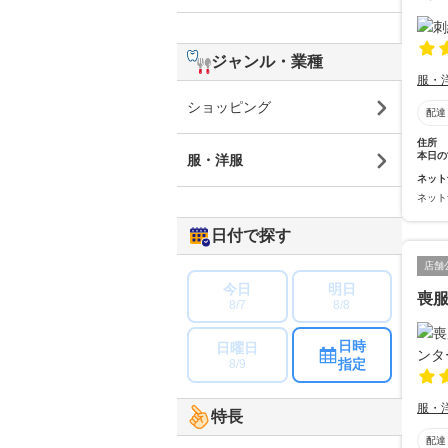
ジャンル・業種
服・
ショッピング
配達
住所
本日の
服・洋服
ネット
ネット
日付で探す
店舗
今日
明日
喪
8/7
8/8
日時
日曜日
指定
8/9
服・
特長
配達