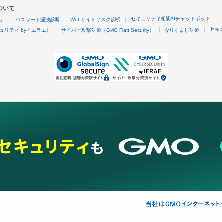
ついて
セキュリティ相談AIチャットボット
4」
パスワード漏洩診断
Webサイトリスク診断
セキ
ュリティ byイエラエ）
サイバー攻撃対策（GMO Flatt Security）
なりすまし対策