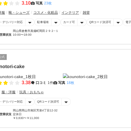
3.10
写真
23枚
洋服
靴・シューズ
コスメ・化粧品
インテリア
雑貨
・デリバリー対応
駐車場有
カード可
QRコード決済可
電
岡山県倉敷市真備町岡田２９２−１
営業状況
10:00〜18:00
公式
notori-cake
3.38
口コミ
1件
写真
18枚
服・洋服
玩具・おもちゃ
・デリバリー対応
QRコード決済可
岡山県岡山市南区芳泉4丁目12-32
営業状況
定休日
￥3,630〜￥11,000