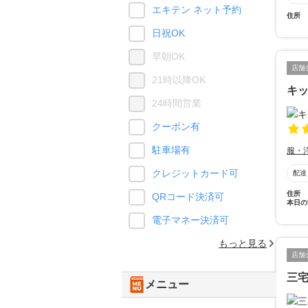
エキテン ネット予約
住所
日祝OK
早朝OK
店舗
21時以降OK
キッ
24時間営業
クーポン有
駐車場有
服・
クレジットカード可
配達
住所
QRコード決済可
本日の
電子マネー決済可
もっと見る
店舗
三
メニュー