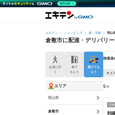
無料診断
エキテン
ショッピング
服・洋服
岡山
倉敷市に配達・デリバリー
検索条
お店に行
来て
届けても
く
もらう
らう
エ
エリア
5
件
岡山県
店舗
倉敷市
刺繍