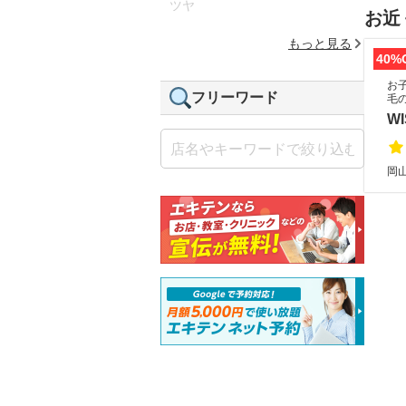
ツヤ
お近
もっと見る
40%
お子
フリーワード
毛の
WI
岡山