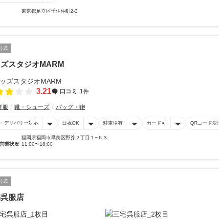
東京都足立区千住仲町2-3
公式
ズスタジオMARM
3.21
口コミ
1件
洋服
靴・シューズ
バッグ・鞄
・デリバリー対応
日祝OK
駐車場有
カード可
QRコード決
福岡県福岡市早良区野芥２丁目１−６３
営業状況
11:00〜18:00
公式
宅呉服店