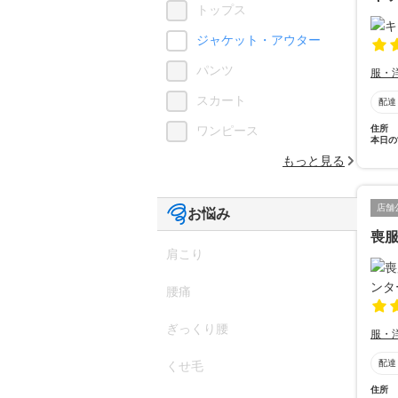
トップス
ジャケット・アウター
パンツ
服・
スカート
配達
住所
ワンピース
本日の
もっと見る
店舗
お悩み
喪
肩こり
腰痛
ぎっくり腰
服・
配達
くせ毛
住所