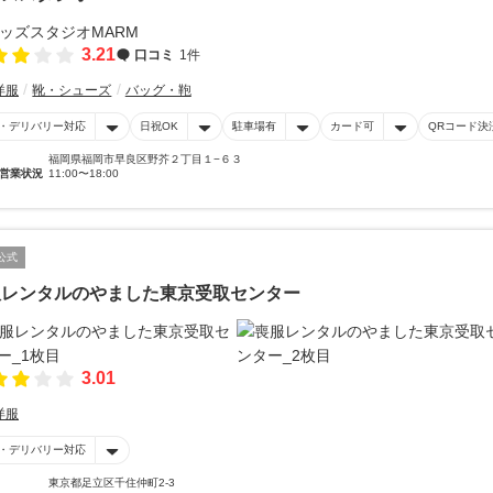
3.21
口コミ
1件
洋服
靴・シューズ
バッグ・鞄
・デリバリー対応
日祝OK
駐車場有
カード可
QRコード決
福岡県福岡市早良区野芥２丁目１−６３
営業状況
11:00〜18:00
公式
服レンタルのやました東京受取センター
3.01
洋服
・デリバリー対応
東京都足立区千住仲町2-3