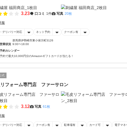
3.23
口コミ
1件
写真
20枚
洋服
・デリバリー対応
ネット予約
クーポン有
群馬県伊勢崎市東小保方町3126
営業状況
9:00〜18:00
予約カレンダー
予約で最大10,000円分のAmazonギフトカードが当たる！
公式
皮リフォーム専門店 ファーサロン
3.12
写真
61枚
洋服
・デリバリー対応
クーポン有
駐車場有
カード可
電子マネ