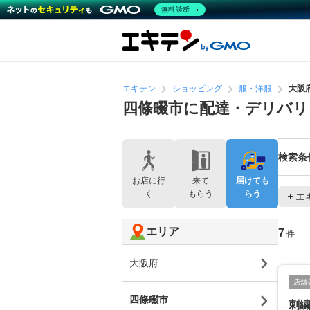
無料診断
エキテン
ショッピング
服・洋服
大阪
四條畷市に配達・デリバリ
検索条
お店に行
来て
届けても
く
もらう
らう
エ
エリア
7
件
大阪府
店舗
四條畷市
刺繍