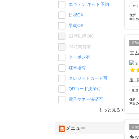
エキテン ネット予約
アウ
日祝OK
住所
本日の
早朝OK
21時以降OK
店舗
24時間営業
エ
クーポン有
駐車場有
クレジットカード可
服・
QRコード決済可
配達
電子マネー決済可
住所
本日の
もっと見る
店舗
メニュー
キッ