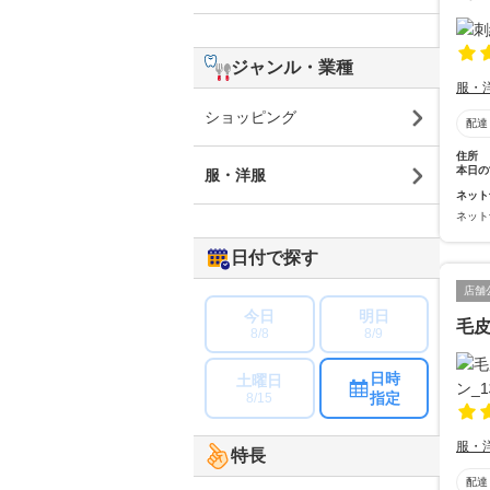
ジャンル・業種
服・
ショッピング
配達
住所
本日の
服・洋服
ネット
ネット
日付で探す
店舗
今日
明日
毛
8/8
8/9
日時
土曜日
指定
8/15
服・
特長
配達