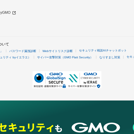
 byGMO
ついて
セキュリティ相談AIチャットボット
4」
パスワード漏洩診断
Webサイトリスク診断
セキ
ュリティ byイエラエ）
サイバー攻撃対策（GMO Flatt Security）
なりすまし対策