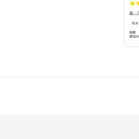
服・
配達
住所
本日の