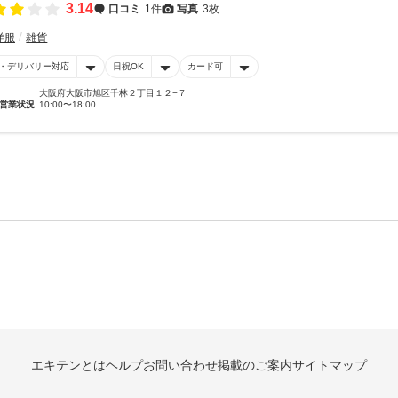
3.14
口コミ
1件
写真
3枚
洋服
雑貨
・デリバリー対応
日祝OK
カード可
大阪府大阪市旭区千林２丁目１２−７
営業状況
10:00〜18:00
エキテンとは
ヘルプ
お問い合わせ
掲載のご案内
サイトマップ