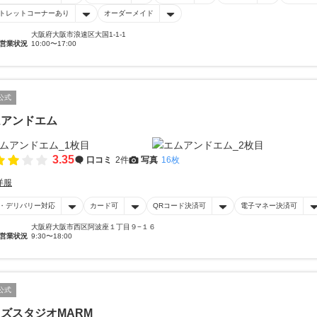
トレットコーナーあり
オーダーメイド
大阪府大阪市浪速区大国1-1-1
営業状況
10:00〜17:00
公式
ムアンドエム
3.35
口コミ
2件
写真
16枚
洋服
・デリバリー対応
カード可
QRコード決済可
電子マネー決済可
大阪府大阪市西区阿波座１丁目９−１６
営業状況
9:30〜18:00
公式
ズスタジオMARM