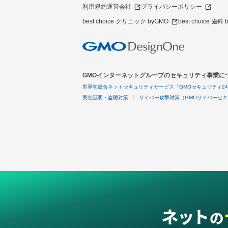
利用規約
運営会社
プライバシーポリシー
best choice クリニック byGMO
best choice 歯科
GMOインターネットグループのセキュリティ事業に
世界初総合ネットセキュリティサービス「GMOセキュリティ2
実在証明・盗聴対策
サイバー攻撃対策（GMOサイバーセキ