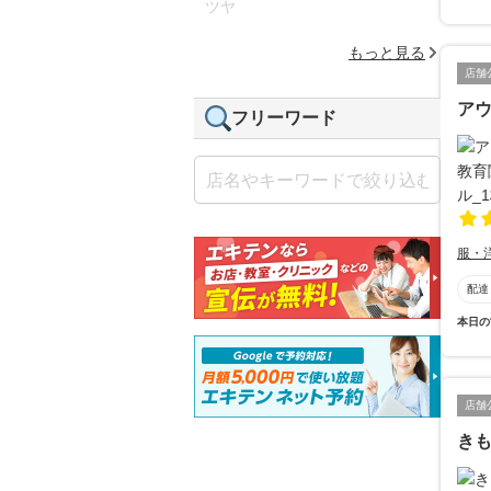
ツヤ
もっと見る
店舗
ア
フリーワード
服・
配達
本日の
店舗
き