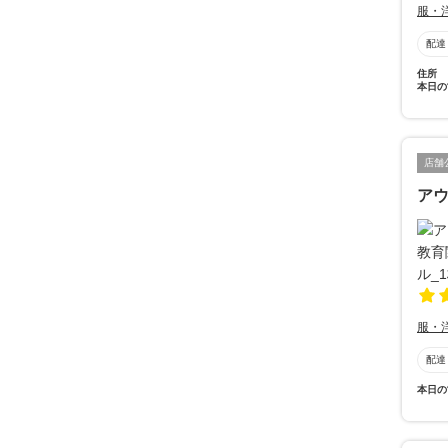
服・
配達
住所
本日の
店舗
ア
服・
配達
本日の