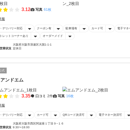
3.12
写真
61枚
洋服
・デリバリー対応
クーポン有
駐車場有
カード可
電子マネ
トレットコーナーあり
オーダーメイド
大阪府大阪市浪速区大国1-1-1
営業状況
定休日
公式
ムアンドエム
3.35
口コミ
2件
写真
16枚
洋服
・デリバリー対応
カード可
QRコード決済可
電子マネー決済可
大阪府大阪市西区阿波座１丁目９−１６
営業状況
9:30〜18:00