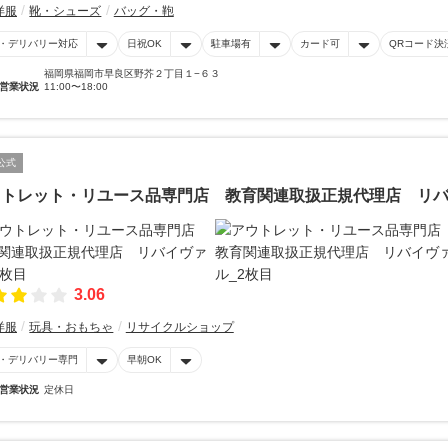
洋服
靴・シューズ
バッグ・鞄
・デリバリー対応
日祝OK
駐車場有
カード可
QRコード決
福岡県福岡市早良区野芥２丁目１−６３
営業状況
11:00〜18:00
公式
ウトレット・リユース品専門店 教育関連取扱正規代理店 リ
3.06
洋服
玩具・おもちゃ
リサイクルショップ
・デリバリー専門
早朝OK
営業状況
定休日