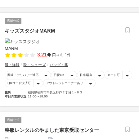
店舗公式
キッズスタジオMARM
3.21
口コミ
1件
服・洋服
靴・シューズ
バッグ・鞄
配達・デリバリー対応
日祝OK
駐車場有
カード可
QRコード決済可
アウトレットコーナーあり
住所
福岡県福岡市早良区野芥２丁目１−６３
本日の営業状況
11:00〜18:00
店舗公式
喪服レンタルのやました東京受取センター