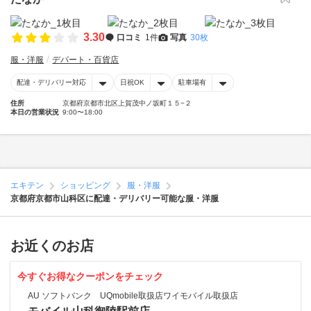
3.30
口コミ
1件
写真
30枚
服・洋服
デパート・百貨店
配達・デリバリー対応
日祝OK
駐車場有
住所
京都府京都市北区上賀茂中ノ坂町１５−２
本日の営業状況
9:00〜18:00
エキテン
ショッピング
服・洋服
京都府京都市山科区に配達・デリバリー可能な服・洋服
お近くのお店
今すぐお得なクーポンをチェック
AU ソフトバンク UQmobile取扱店ワイモバイル取扱店