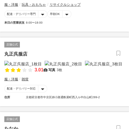
服・洋服
玩具・おもちゃ
リサイクルショップ
配達・デリバリー専門
早朝OK
本日の営業状況
8:00〜18:00
店舗公式
丸正呉服店
3.01
写真
3枚
服・洋服
雑貨
配達・デリバリー対応
住所
京都府京都市中京区姉小路通麩屋町西入ル中白山町289-2
店舗公式
たなか