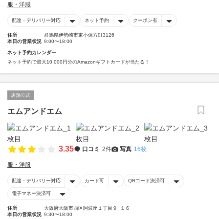
服・洋服
配達・デリバリー対応
ネット予約
クーポン有
住所
群馬県伊勢崎市東小保方町3126
本日の営業状況
9:00〜18:00
ネット予約カレンダー
ネット予約で最大10,000円分のAmazonギフトカードが当たる！
店舗公式
エムアンドエム
3.35
口コミ
2件
写真
16枚
服・洋服
配達・デリバリー対応
カード可
QRコード決済可
電子マネー決済可
住所
大阪府大阪市西区阿波座１丁目９−１６
本日の営業状況
9:30〜18:00