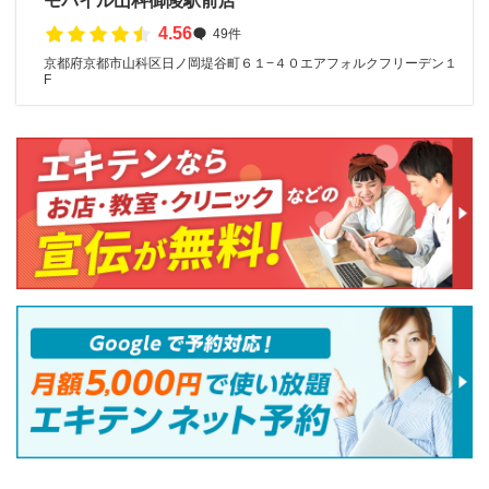
モバイル山科御陵駅前店
4.56
49件
京都府京都市山科区日ノ岡堤谷町６１−４０エアフォルクフリーデン１
F