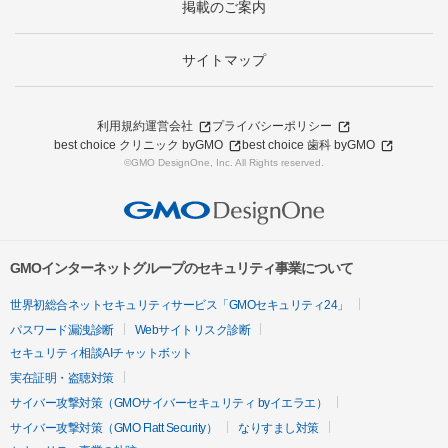
掲載のご案内
サイトマップ
利用規約
運営会社
プライバシーポリシー
best choice クリニック byGMO
best choice 歯科 byGMO
©GMO DesignOne, Inc. All Rights reserved.
GMOインターネットグループのセキュリティ事業について
世界初総合ネットセキュリティサービス「GMOセキュリティ24」
パスワード漏洩診断
Webサイトリスク診断
セキュリティ相談AIチャットボット
実在証明・盗聴対策
サイバー攻撃対策（GMOサイバーセキュリティ byイエラエ）
サイバー攻撃対策（GMO Flatt Security）
なりすまし対策