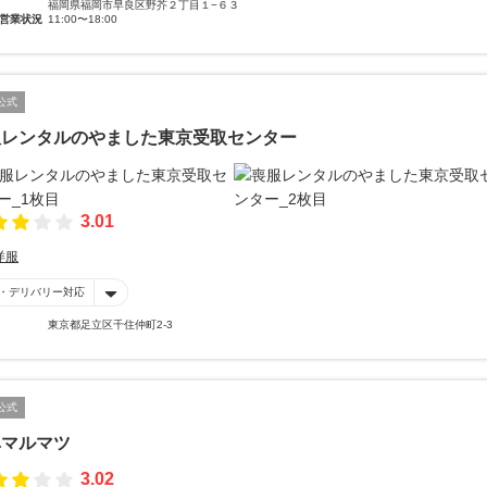
福岡県福岡市早良区野芥２丁目１−６３
営業状況
11:00〜18:00
公式
服レンタルのやました東京受取センター
3.01
洋服
・デリバリー対応
東京都足立区千住仲町2-3
公式
阜マルマツ
3.02