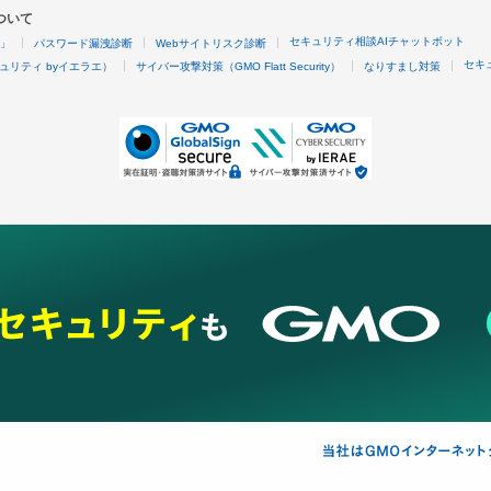
ついて
セキュリティ相談AIチャットボット
4」
パスワード漏洩診断
Webサイトリスク診断
セキ
ュリティ byイエラエ）
サイバー攻撃対策（GMO Flatt Security）
なりすまし対策