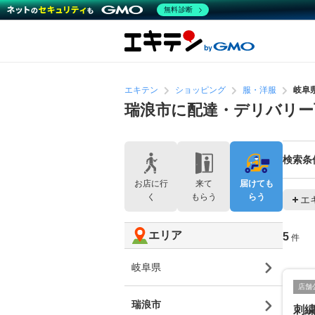
無料診断
エキテン
ショッピング
服・洋服
岐阜
瑞浪市に配達・デリバリー
検索条
お店に行
来て
届けても
く
もらう
らう
エ
エリア
5
件
岐阜県
店舗
瑞浪市
刺繍