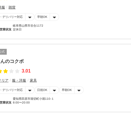
洋服
雑貨
・デリバリー対応
早朝OK
岐阜県山県市谷合1172
営業状況
定休日
公式
とんのコクボ
3.01
テリア
服・洋服
家具
・デリバリー対応
日祝OK
早朝OK
愛知県田原市堀切町小堀110-１
営業状況
8:00〜20:00