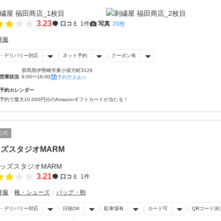
3.23
口コミ
1件
写真
20枚
洋服
・デリバリー対応
ネット予約
クーポン有
群馬県伊勢崎市東小保方町3126
営業状況
9:00〜18:00
予約空きあり
予約カレンダー
予約で最大10,000円分のAmazonギフトカードが当たる！
公式
ズスタジオMARM
3.21
口コミ
1件
洋服
靴・シューズ
バッグ・鞄
・デリバリー対応
日祝OK
駐車場有
カード可
QRコード決