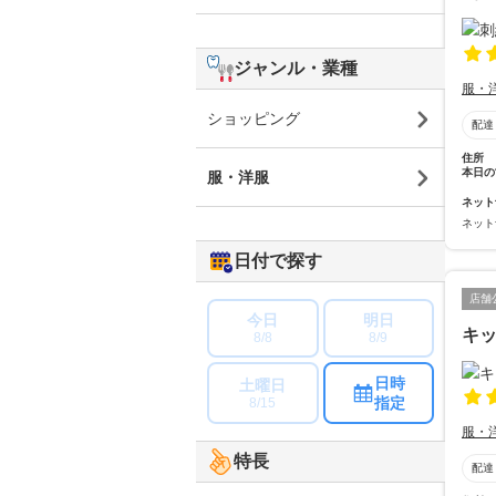
ジャンル・業種
服・
ショッピング
配達
住所
本日の
服・洋服
ネット
ネット
日付で探す
店舗
今日
明日
キッ
8/8
8/9
日時
土曜日
指定
8/15
服・
特長
配達