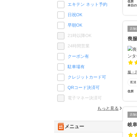
住所
エキテン ネット予約
本日の
日祝OK
早朝OK
店舗
21時以降OK
喪
24時間営業
クーポン有
駐車場有
服・
クレジットカード可
配達
QRコード決済可
住所
電子マネー決済可
もっと見る
店舗
岐
メニュー