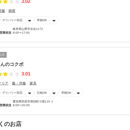
3.02
洋服
雑貨
・デリバリー対応
早朝OK
岐阜県山県市谷合1172
営業状況
8:00〜17:00
公式
とんのコクボ
3.01
テリア
服・洋服
家具
・デリバリー対応
日祝OK
早朝OK
愛知県田原市堀切町小堀110-１
営業状況
8:00〜20:00
くのお店