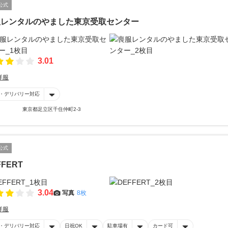
公式
服レンタルのやました東京受取センター
3.01
洋服
・デリバリー対応
東京都足立区千住仲町2-3
公式
FFERT
3.04
写真
8枚
洋服
・デリバリー対応
日祝OK
駐車場有
カード可