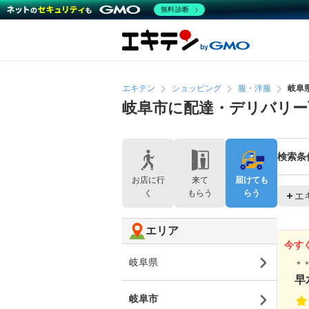
無料診断
エキテン
ショッピング
服・洋服
岐阜
岐阜市に配達・デリバリー
検索条
お店に行
来て
届けても
く
もらう
らう
エ
エリア
今す
岐阜県
＊
早
岐阜市