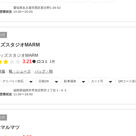
愛知県名古屋市西区那古野1-36-52
営業状況
10:00〜20:00
公式
ズスタジオMARM
3.21
口コミ
1件
洋服
靴・シューズ
バッグ・鞄
・デリバリー対応
日祝OK
駐車場有
カード可
QRコード決
福岡県福岡市早良区野芥２丁目１−６３
営業状況
11:00〜18:00
公式
阜マルマツ