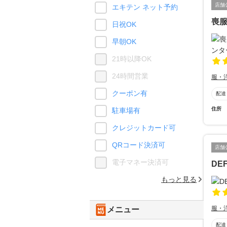
店舗
エキテン ネット予約
喪
日祝OK
早朝OK
21時以降OK
24時間営業
服・
クーポン有
配達
住所
駐車場有
クレジットカード可
QRコード決済可
店舗
電子マネー決済可
DE
もっと見る
服・
メニュー
配達