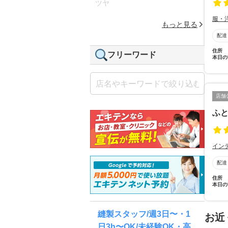
ツヤ
服・
もっと見る
配達
住所
フリーワード
本日の
店舗
ふ
イン
配達
住所
本日の
縫製スタッフ/週3日〜・1
お近
日3h〜OK/未経験OK・高