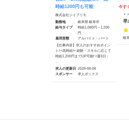
時給1200円も可能
今す
＊
株式会社ジイプリモ
早
勤務地
岐阜県 岐阜市
給与タイプ
時給1,080円～1,200
円
岐
雇用形態
アルバイト・パート
【仕事内容】求人のおすすめポイン
ト/ <高時給!> 経験・スキルに応じて
時給1,200円までUP可能! <週3日・
…
求人の更新日
2026-08-06
スポンサー
求人ボックス