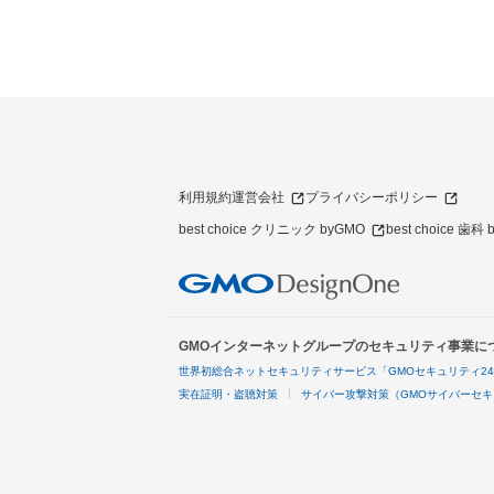
利用規約
運営会社
プライバシーポリシー
best choice クリニック byGMO
best choice 歯科
GMOインターネットグループのセキュリティ事業に
世界初総合ネットセキュリティサービス「GMOセキュリティ2
実在証明・盗聴対策
サイバー攻撃対策（GMOサイバーセキ