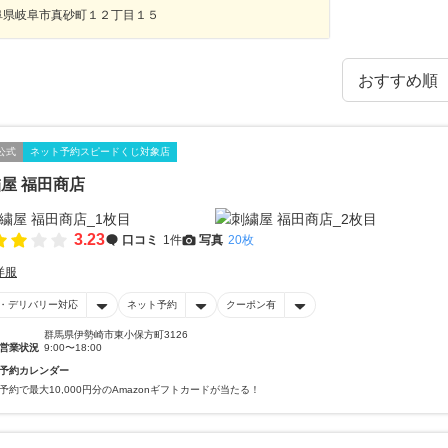
阜県岐阜市真砂町１２丁目１５
公式
ネット予約スピードくじ対象店
屋 福田商店
3.23
口コミ
1件
写真
20枚
洋服
・デリバリー対応
ネット予約
クーポン有
群馬県伊勢崎市東小保方町3126
営業状況
9:00〜18:00
予約カレンダー
予約で最大10,000円分のAmazonギフトカードが当たる！