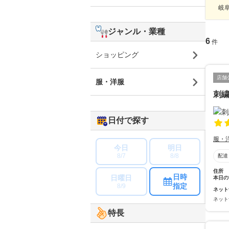
岐
ジャンル・業種
6
件
ショッピング
店舗
服・洋服
刺繍
日付で探す
服・
今日
明日
8/7
8/8
配達
住所
日時
日曜日
本日の
指定
8/9
ネット
ネット
特長