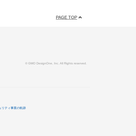
PAGE TOP
© GMO DesignOne, Inc. All Rights reserved.
ュリティ事業の軌跡