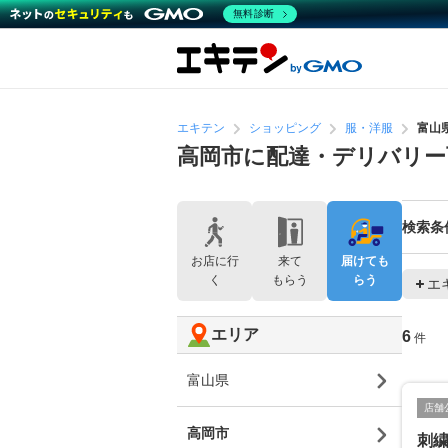
無料診断
エキテン
ショッピング
服・洋服
富山
高岡市に配達・デリバリー
検索条
お店に行
来て
届けても
く
もらう
らう
エ
エリア
6
件
富山県
店舗
高岡市
刺繍