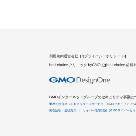
利用規約
運営会社
プライバシーポリシー
best choice クリニック byGMO
best choice 歯科
GMOインターネットグループのセキュリティ事業に
世界初総合ネットセキュリティサービス「GMOセキュリティ2
実在証明・盗聴対策
サイバー攻撃対策（GMOサイバーセキ