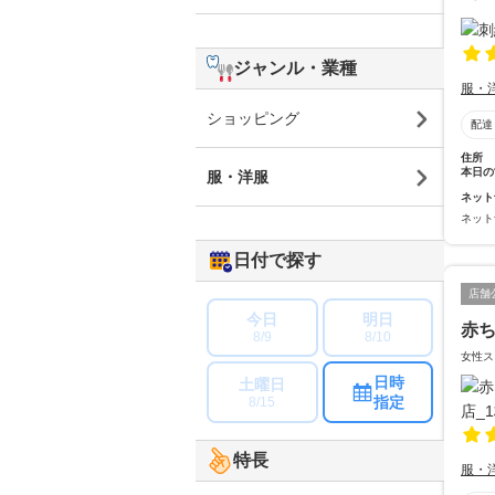
ジャンル・業種
服・
ショッピング
配達
住所
本日の
服・洋服
ネット
ネット
日付で探す
店舗
今日
明日
赤
8/9
8/10
女性ス
日時
土曜日
指定
8/15
特長
服・