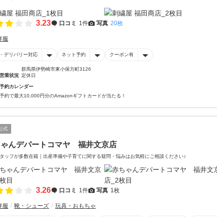
3.23
口コミ
1件
写真
20枚
洋服
・デリバリー対応
ネット予約
クーポン有
群馬県伊勢崎市東小保方町3126
営業状況
定休日
予約カレンダー
予約で最大10,000円分のAmazonギフトカードが当たる！
公式
ちゃんデパートコマヤ 福井文京店
タッフが多数在籍｜出産準備や子育てに関する疑問・悩みはお気軽にご相談ください♪
3.26
口コミ
1件
写真
1枚
洋服
靴・シューズ
玩具・おもちゃ