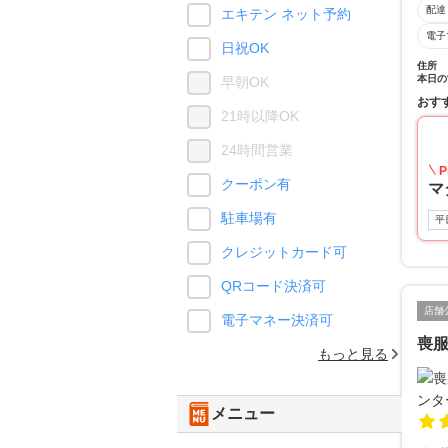
配達
エキテン ネット予約
電子
日祝OK
住所
本日の
早朝OK
おす
21時以降OK
24時間営業
P
クーポン有
マ
駐車場有
平
クレジットカード可
QRコード決済可
店舗
電子マネー決済可
喪
もっと見る
メニュー