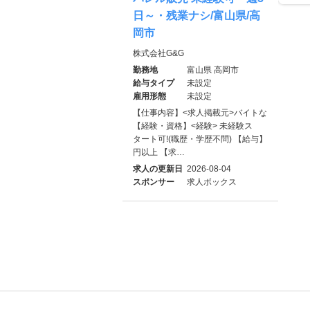
日～・残業ナシ/富山県/高
岡市
株式会社G&G
勤務地
富山県 高岡市
給与タイプ
未設定
雇用形態
未設定
【仕事内容】<求人掲載元>バイトな
【経験・資格】<経験> 未経験ス
タート可!(職歴・学歴不問) 【給与】
円以上 【求…
求人の更新日
2026-08-04
スポンサー
求人ボックス