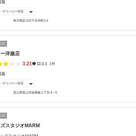
洋服
・デリバリー対応
東京都足立区千住仲町2-3
公式
ソー洋服店
3.21
口コミ
1件
洋服
・デリバリー対応
富山県富山市総曲輪３丁目８−６
公式
ズスタジオMARM