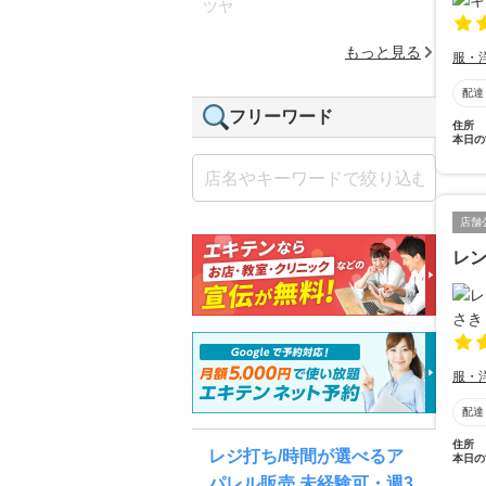
ツヤ
もっと見る
服・
配達
フリーワード
住所
本日の
店舗
レン
服・
配達
住所
レジ打ち/時間が選べるア
本日の
パレル販売 未経験可・週3