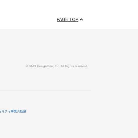
PAGE TOP
© GMO DesignOne, Inc. All Rights reserved.
ュリティ事業の軌跡