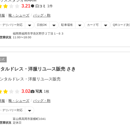
3.21
口コミ
1件
洋服
靴・シューズ
バッグ・鞄
・デリバリー対応
日祝OK
駐車場有
カード可
QRコード決
福岡県福岡市早良区野芥２丁目１−６３
営業状況
11:00〜18:00
公式
タルドレス・洋服リユ―ス販売 さき
3.02
写真
1枚
洋服
靴・シューズ
バッグ・鞄
・デリバリー対応
富山県高岡市新横町1041
営業状況
定休日