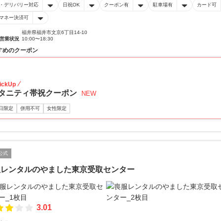
・デリバリー対応
日祝OK
クーポン有
駐車場有
カード可
マネー決済可
福井県福井市文京6丁目14-10
営業状況
10:00〜18:30
すめのクーポン
10
ickUp
タニティ帯祝クーポン
NEW
日限定
併用不可
女性限定
公式
服レンタルのやました東京受取センター
3.01