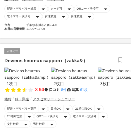
配達・デリバリー対応
カード可
QRコード決済可
電子マネー決済可
女性歓迎
男性歓迎
住所
千葉県市川市八幡2-4-9
本日の営業状況
11:00〜19:00
店舗公式
Deviens heureux sapporo（zakka&）
3.94
口コミ
8件
写真
61枚
雑貨
服・洋服
アクセサリー・ジュエリー
配達・デリバリー専門
日祝OK
21時以降OK
24時間営業
QRコード決済可
電子マネー決済可
女性歓迎
男性歓迎