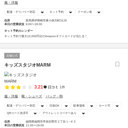
服・洋服
配達・デリバリー対応
ネット予約
クーポン有
住所
群馬県伊勢崎市東小保方町3126
本日の営業状況
9:00〜18:00
ネット予約カレンダー
ネット予約で最大10,000円分のAmazonギフトカードが当たる！
店舗公式
キッズスタジオMARM
3.21
口コミ
1件
服・洋服
靴・シューズ
バッグ・鞄
配達・デリバリー対応
日祝OK
駐車場有
カード可
QRコード決済可
アウトレットコーナーあり
住所
福岡県福岡市早良区野芥２丁目１−６３
本日の営業状況
11:00〜18:00