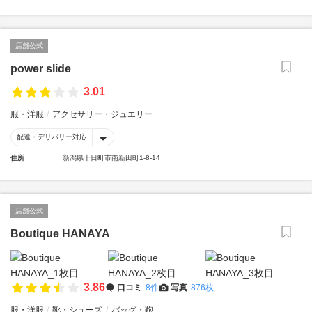
店舗公式
power slide
3.01
服・洋服
アクセサリー・ジュエリー
配達・デリバリー対応
住所
新潟県十日町市南新田町1-8-14
店舗公式
Boutique HANAYA
3.86
口コミ
8件
写真
876枚
服・洋服
靴・シューズ
バッグ・鞄