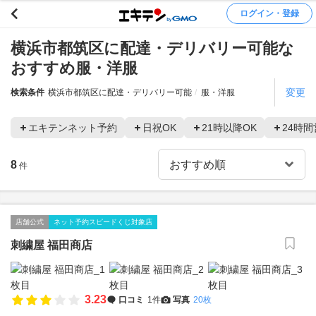
ログイン・登録
横浜市都筑区に配達・デリバリー可能な
おすすめ服・洋服
変更
検索条件
横浜市都筑区に配達・デリバリー可能
服・洋服
エキテンネット予約
日祝OK
21時以降OK
24時間
8
件
店舗公式
ネット予約スピードくじ対象店
刺繍屋 福田商店
3.23
口コミ
1件
写真
20枚