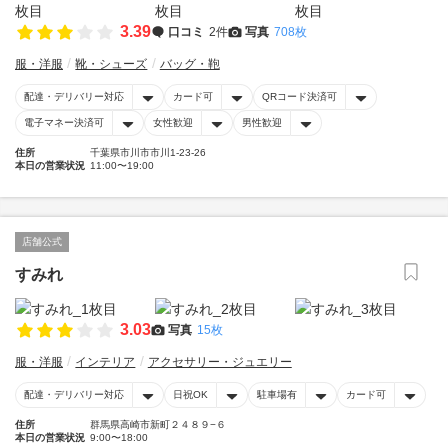
3.39
口コミ
2件
写真
708枚
服・洋服
靴・シューズ
バッグ・鞄
配達・デリバリー対応
カード可
QRコード決済可
電子マネー決済可
女性歓迎
男性歓迎
住所
千葉県市川市市川1-23-26
本日の営業状況
11:00〜19:00
店舗公式
すみれ
3.03
写真
15枚
服・洋服
インテリア
アクセサリー・ジュエリー
配達・デリバリー対応
日祝OK
駐車場有
カード可
住所
群馬県高崎市新町２４８９−６
本日の営業状況
9:00〜18:00