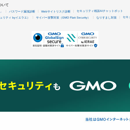
ついて
セキュリティ相談AIチャットボット
4」
パスワード漏洩診断
Webサイトリスク診断
セキ
ュリティ byイエラエ）
サイバー攻撃対策（GMO Flatt Security）
なりすまし対策