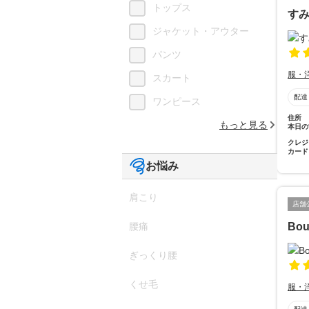
トップス
す
ジャケット・アウター
パンツ
服・
スカート
配達
ワンピース
住所
もっと見る
本日の
クレジ
カード
お悩み
肩こり
店舗
Bou
腰痛
ぎっくり腰
くせ毛
服・