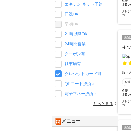
住所
エキテン ネット予約
本日の
クレジ
日祝OK
カード
早朝OK
21時以降OK
店舗
24時間営業
キッ
クーポン有
駐車場有
服・
クレジットカード可
配達
QRコード決済可
住所
電子マネー決済可
本日の
クレジ
もっと見る
カード
メニュー
店舗