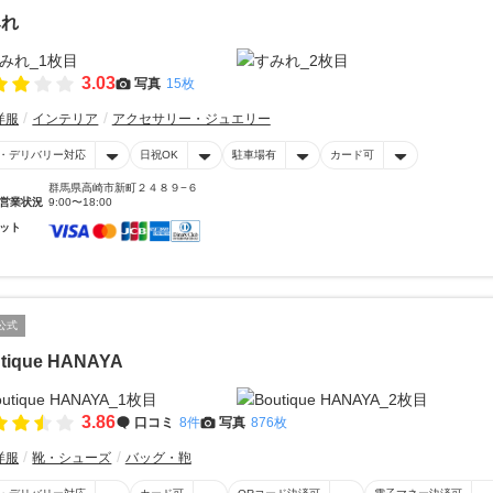
みれ
3.03
写真
15枚
洋服
インテリア
アクセサリー・ジュエリー
・デリバリー対応
日祝OK
駐車場有
カード可
群馬県高崎市新町２４８９−６
営業状況
9:00〜18:00
ット
公式
tique HANAYA
3.86
口コミ
8件
写真
876枚
洋服
靴・シューズ
バッグ・鞄