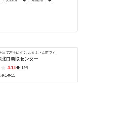
女性歓迎
男性歓迎
を出て左手にすぐ､ルミネさん前です!
窪北口買取センター
4.11
12件
1-8-11