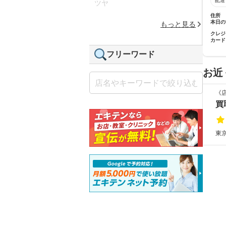
配達
ツヤ
住所
本日の
もっと見る
クレジ
カード
フリーワード
お近
《
買
東京