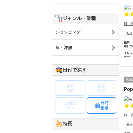
ジャンル・業種
服・
ショッピング
配達
住所
本日の
服・洋服
クレジ
カード
日付で探す
店舗
今日
明日
Pop
8/9
8/10
日時
土曜日
指定
8/15
服・
特長
配達