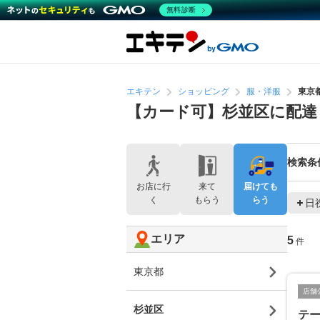
無料診断
エキテン
ショッピング
服・洋服
東京
【カード可】杉並区に配達
検索条
お店に行
来て
届けても
く
もらう
らう
日
エリア
5
件
東京都
店舗
杉並区
テ