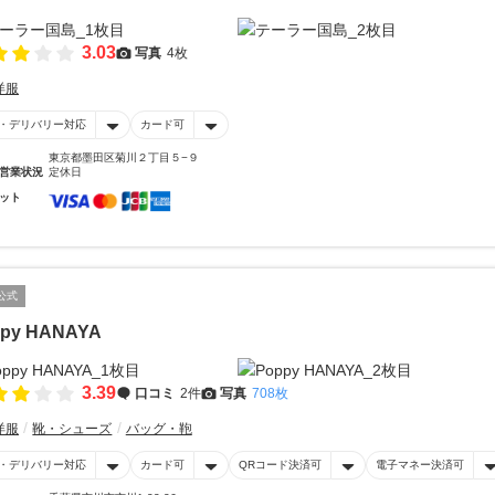
3.03
写真
4枚
洋服
・デリバリー対応
カード可
東京都墨田区菊川２丁目５−９
営業状況
定休日
ット
公式
py HANAYA
3.39
口コミ
2件
写真
708枚
洋服
靴・シューズ
バッグ・鞄
・デリバリー対応
カード可
QRコード決済可
電子マネー決済可