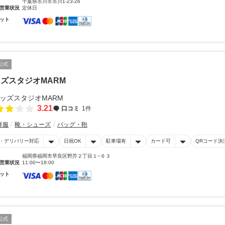
千葉県市川市市川1-23-26
営業状況
定休日
ット
公式
ズスタジオMARM
3.21
口コミ
1件
洋服
靴・シューズ
バッグ・鞄
・デリバリー対応
日祝OK
駐車場有
カード可
QRコード決
福岡県福岡市早良区野芥２丁目１−６３
営業状況
11:00〜18:00
ット
公式