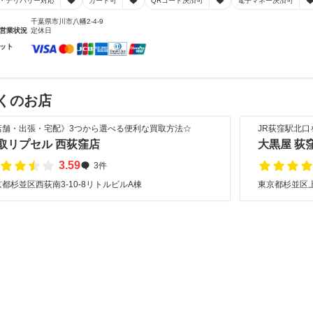
・デリバリー対応
カード可
QRコード決済可
電子マネー決済可
千葉県市川市八幡2-4-9
営業状況
定休日
ット
くのお店
店舗・出張・宅配》3つから選べる便利な買取方法☆
JR荻窪駅北口
取リプセル 西荻窪店
大黒屋 荻
3.59
3件
都杉並区西荻南3-10-8リトルビルA棟
東京都杉並区上荻