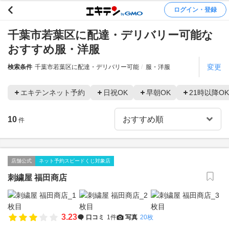
ログイン・登録
千葉市若葉区に配達・デリバリー可能な
おすすめ服・洋服
変更
検索条件
千葉市若葉区に配達・デリバリー可能
服・洋服
エキテンネット予約
日祝OK
早朝OK
21時以降OK
10
件
店舗公式
ネット予約スピードくじ対象店
刺繍屋 福田商店
3.23
口コミ
1件
写真
20枚