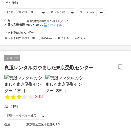
服・洋服
配達・デリバリー対応
ネット予約
クーポン有
住所
群馬県伊勢崎市東小保方町3126
本日の営業状況
9:00〜18:00
予約空きあり
ネット予約カレンダー
ネット予約で最大10,000円分のAmazonギフトカードが当たる！
店舗公式
喪服レンタルのやました東京受取センター
3.01
服・洋服
配達・デリバリー対応
住所
東京都足立区千住仲町2-3