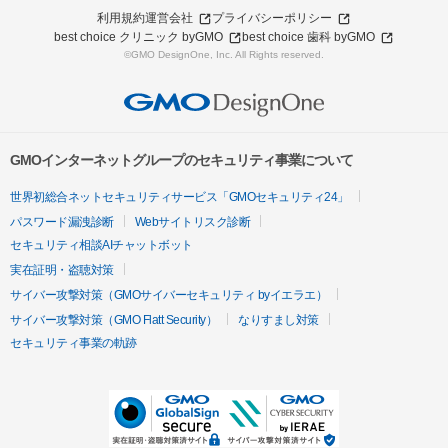
利用規約
運営会社
プライバシーポリシー
best choice クリニック byGMO
best choice 歯科 byGMO
©GMO DesignOne, Inc. All Rights reserved.
GMOインターネットグループのセキュリティ事業について
世界初総合ネットセキュリティサービス「GMOセキュリティ24」
パスワード漏洩診断
Webサイトリスク診断
セキュリティ相談AIチャットボット
実在証明・盗聴対策
サイバー攻撃対策（GMOサイバーセキュリティ byイエラエ）
サイバー攻撃対策（GMO Flatt Security）
なりすまし対策
セキュリティ事業の軌跡