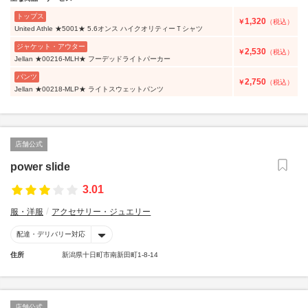
トップス
1,320
￥
（税込）
United Athle ★5001★ 5.6オンス ハイクオリティーＴシャツ
ジャケット・アウター
2,530
￥
（税込）
Jellan ★00216-MLH★ フーデッドライトパーカー
パンツ
2,750
￥
（税込）
Jellan ★00218-MLP★ ライトスウェットパンツ
店舗公式
power slide
3.01
服・洋服
アクセサリー・ジュエリー
配達・デリバリー対応
住所
新潟県十日町市南新田町1-8-14
店舗公式