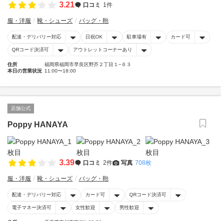
3.21
口コミ
1件
服・洋服
靴・シューズ
バッグ・鞄
配達・デリバリー対応
日祝OK
駐車場有
カード可
QRコード決済可
アウトレットコーナーあり
住所
福岡県福岡市早良区野芥２丁目１−６３
本日の営業状況
11:00〜18:00
店舗公式
Poppy HANAYA
3.39
口コミ
2件
写真
708枚
服・洋服
靴・シューズ
バッグ・鞄
配達・デリバリー対応
カード可
QRコード決済可
電子マネー決済可
女性歓迎
男性歓迎