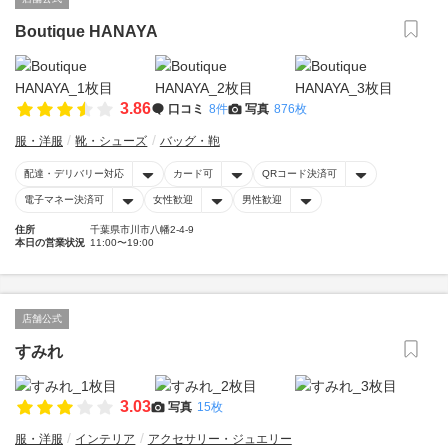
Boutique HANAYA
3.86
口コミ
8件
写真
876枚
服・洋服
靴・シューズ
バッグ・鞄
配達・デリバリー対応
カード可
QRコード決済可
電子マネー決済可
女性歓迎
男性歓迎
住所
千葉県市川市八幡2-4-9
本日の営業状況
11:00〜19:00
店舗公式
すみれ
3.03
写真
15枚
服・洋服
インテリア
アクセサリー・ジュエリー