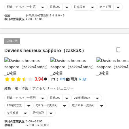
配達・デリバリー対応
日祝OK
駐車場有
カード可
住所
群馬県高崎市新町２４８９−６
本日の営業状況
9:00〜18:00
店舗公式
Deviens heureux sapporo（zakka&）
3.94
口コミ
8件
写真
61枚
雑貨
服・洋服
アクセサリー・ジュエリー
配達・デリバリー専門
日祝OK
21時以降OK
24時間営業
QRコード決済可
電子マネー決済可
女性歓迎
男性歓迎
本日の営業状況
0:00〜24:00
価格帯
￥850〜￥50,000