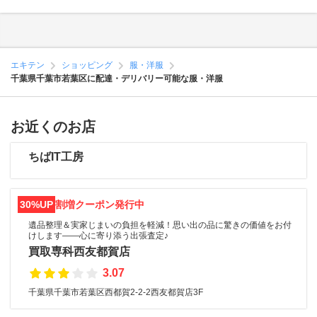
エキテン
ショッピング
服・洋服
千葉県千葉市若葉区に配達・デリバリー可能な服・洋服
お近くのお店
ちばIT工房
30%UP
割増クーポン発行中
遺品整理＆実家じまいの負担を軽減！思い出の品に驚きの価値をお付
けします――心に寄り添う出張査定♪
買取専科西友都賀店
3.07
千葉県千葉市若葉区西都賀2-2-2西友都賀店3F