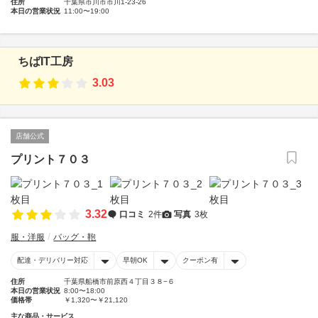
住所
千葉県市川市市川1-23-26
本日の営業状況
11:00〜19:00
ちばIT工房
3.03
店舗公式
プリント７０３
3.32
口コミ
2件
写真
3枚
服・洋服
バッグ・鞄
配達・デリバリー対応
早朝OK
クーポン有
住所
千葉県船橋市前原西４丁目３８−６
本日の営業状況
8:00〜18:00
価格帯
￥1,320〜￥21,120
主な商品・サービス