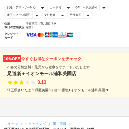
配達・デリバリー対応
カード可
QRコード決済可
電子マネー決済可
女性歓迎
男性歓迎
住所
千葉県市川市八幡2-4-9
本日の営業状況
定休日
クレジット
カード
10%OFF
今すぐお得なクーポンをチェック
AI姿勢分析無料！足元から健康をサポートいたします
足道楽＋イオンモール浦和美園店
3.13
埼玉県さいたま市緑区美園5丁目50番地1イオンモール浦和美園2F
エキテン
ショッピング
服・洋服