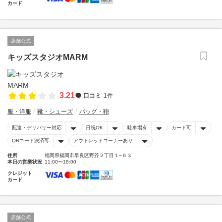
カード
店舗公式
キッズスタジオMARM
3.21
口コミ
1件
服・洋服
靴・シューズ
バッグ・鞄
配達・デリバリー対応
日祝OK
駐車場有
カード可
QRコード決済可
アウトレットコーナーあり
住所
福岡県福岡市早良区野芥２丁目１−６３
本日の営業状況
11:00〜18:00
クレジット
カード
店舗公式