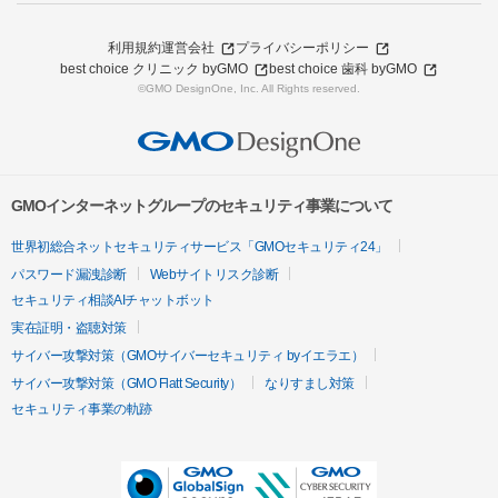
利用規約
運営会社
プライバシーポリシー
best choice クリニック byGMO
best choice 歯科 byGMO
©GMO DesignOne, Inc. All Rights reserved.
GMOインターネットグループのセキュリティ事業について
世界初総合ネットセキュリティサービス「GMOセキュリティ24」
パスワード漏洩診断
Webサイトリスク診断
セキュリティ相談AIチャットボット
実在証明・盗聴対策
サイバー攻撃対策（GMOサイバーセキュリティ byイエラエ）
サイバー攻撃対策（GMO Flatt Security）
なりすまし対策
セキュリティ事業の軌跡