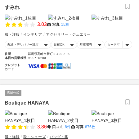
すみれ
3.03
写真
15枚
服・洋服
インテリア
アクセサリー・ジュエリー
配達・デリバリー対応
日祝OK
駐車場有
カード可
住所
群馬県高崎市新町２４８９−６
本日の営業状況
9:00〜18:00
クレジット
カード
店舗公式
Boutique HANAYA
3.86
口コミ
8件
写真
876枚
服・洋服
靴・シューズ
バッグ・鞄