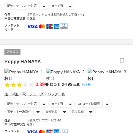
配達・デリバリー対応
カード可
住所
埼玉県さいたま市浦和区北浦和３丁目４−１
本日の営業状況
定休日
クレジット
カード
店舗公式
Poppy HANAYA
3.39
口コミ
2件
写真
708枚
服・洋服
靴・シューズ
バッグ・鞄
配達・デリバリー対応
カード可
QRコード決済可
電子マネー決済可
女性歓迎
男性歓迎
住所
千葉県市川市市川1-23-26
本日の営業状況
定休日
クレジット