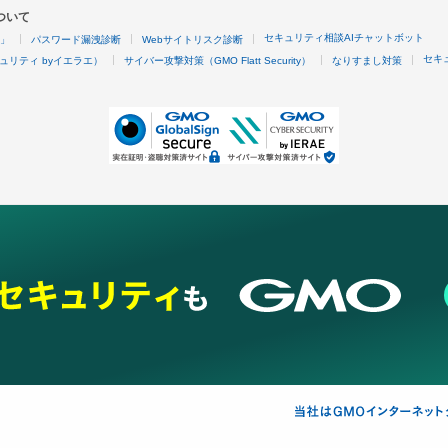
ついて
セキュリティ相談AIチャットボット
4」
パスワード漏洩診断
Webサイトリスク診断
セキ
ュリティ byイエラエ）
サイバー攻撃対策（GMO Flatt Security）
なりすまし対策