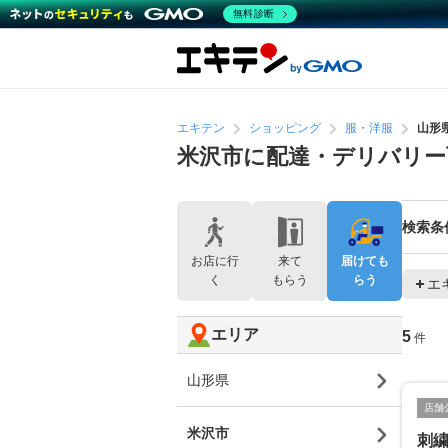
無料診断
エキテン
ショッピング
服・洋服
山形
米沢市に配達・デリバリー
検索条
お店に行
来て
届けても
く
もらう
らう
エ
エリア
5
件
山形県
店舗
米沢市
刺繍