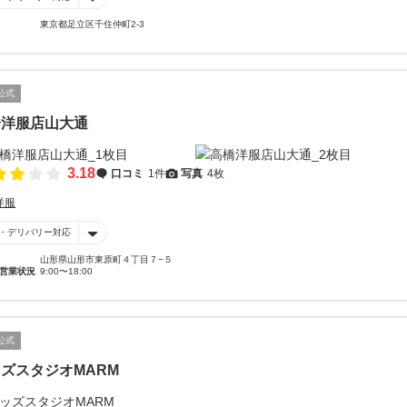
東京都足立区千住仲町2-3
公式
橋洋服店山大通
3.18
口コミ
1件
写真
4枚
洋服
・デリバリー対応
山形県山形市東原町４丁目７−５
営業状況
9:00〜18:00
公式
ズスタジオMARM