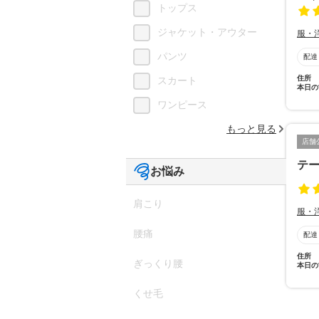
トップス
ジャケット・アウター
服・
パンツ
配達
住所
スカート
本日の
ワンピース
もっと見る
店舗
テ
お悩み
肩こり
服・
腰痛
配達
住所
ぎっくり腰
本日の
くせ毛