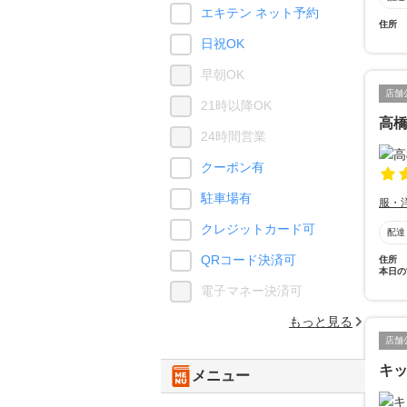
エキテン ネット予約
住所
日祝OK
早朝OK
店舗
21時以降OK
高
24時間営業
クーポン有
駐車場有
服・
クレジットカード可
配達
QRコード決済可
住所
本日の
電子マネー決済可
もっと見る
店舗
キッ
メニュー