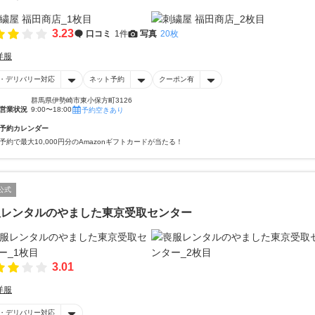
3.23
口コミ
1件
写真
20枚
洋服
・デリバリー対応
ネット予約
クーポン有
群馬県伊勢崎市東小保方町3126
営業状況
9:00〜18:00
予約空きあり
予約カレンダー
予約で最大10,000円分のAmazonギフトカードが当たる！
公式
服レンタルのやました東京受取センター
3.01
洋服
・デリバリー対応