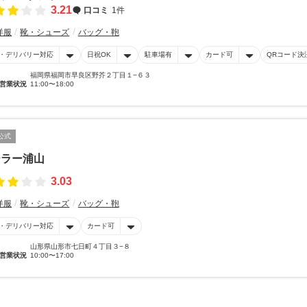
3.21
口コミ
1件
洋服
靴・シューズ
バッグ・鞄
・デリバリー対応
日祝OK
駐車場有
カード可
QRコード決
福岡県福岡市早良区野芥２丁目１−６３
営業状況
11:00〜18:00
公式
ーラー浦山
3.03
洋服
靴・シューズ
バッグ・鞄
・デリバリー対応
カード可
山形県山形市七日町４丁目３−８
営業状況
10:00〜17:00