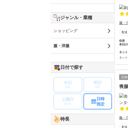
ジャンル・業種
服・
ショッピング
配達
住所
本日の
服・洋服
ネット
ネット
日付で探す
店舗
今日
明日
喪
8/8
8/9
日時
土曜日
指定
8/15
服・
特長
配達