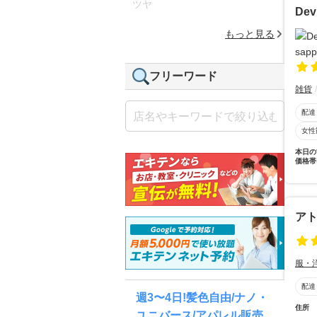
ツヤ
Dev
もっと見る
フリーワード
雑貨
配達
女性
本日の
価格帯
アト
服・
配達
週3〜4日!髪色自由/ナノ・
住所
ユニバース/アパレル販売