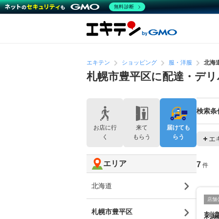
無料診断
エキテン
ショッピング
服・洋服
北海
札幌市豊平区に配達・デリ
検索条
お店に行
来て
届けても
く
もらう
らう
エ
エリア
7
件
北海道
店舗
札幌市豊平区
刺繍