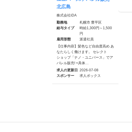
北広島
株式会社iDA
勤務地
札幌市 豊平区
給与タイプ
時給1,300円～1,500
円
雇用形態
派遣社員
【仕事内容】髪色など自由度高め あ
なたらしく働けます。 セレクト
ショップ「ナノ・ユニバース」でア
パレル販売! <具体…
求人の更新日
2026-07-08
スポンサー
求人ボックス