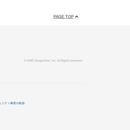
PAGE TOP
© GMO DesignOne, Inc. All Rights reserved.
ュリティ事業の軌跡