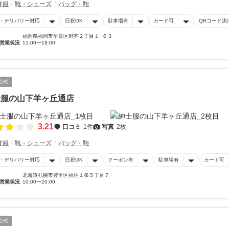
洋服
靴・シューズ
バッグ・鞄
・デリバリー対応
日祝OK
駐車場有
カード可
QRコード決
福岡県福岡市早良区野芥２丁目１−６３
営業状況
11:00〜18:00
公式
士服の山下羊ヶ丘通店
3.21
口コミ
1件
写真
2枚
洋服
靴・シューズ
バッグ・鞄
・デリバリー対応
日祝OK
クーポン有
駐車場有
カード可
北海道札幌市豊平区福住１条５丁目７
営業状況
10:00〜20:00
公式