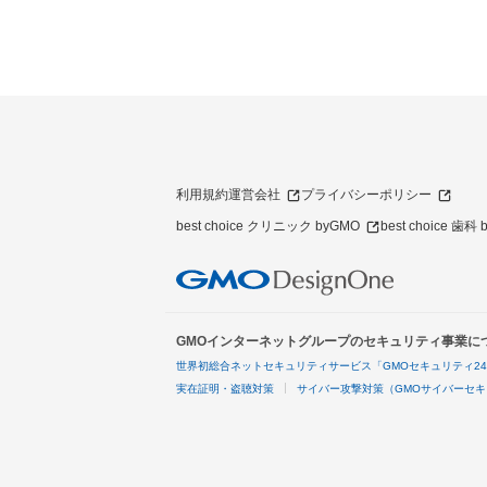
利用規約
運営会社
プライバシーポリシー
best choice クリニック byGMO
best choice 歯科
GMOインターネットグループのセキュリティ事業に
世界初総合ネットセキュリティサービス「GMOセキュリティ2
実在証明・盗聴対策
サイバー攻撃対策（GMOサイバーセキ