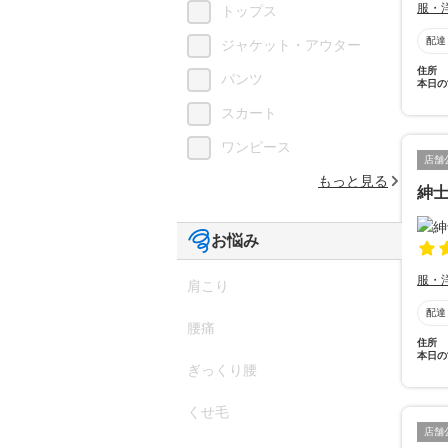
服・
トップス
配達
ジャケット・アウター
住所
パンツ
本日の
スカート
ワンピース
店舗
もっと見る
紳
お悩み
服・
肩こり
配達
腰痛
住所
本日の
ぎっくり腰
くせ毛
店舗