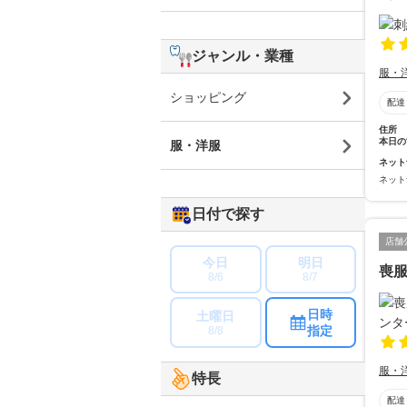
ジャンル・業種
服・
ショッピング
配達
住所
本日の
服・洋服
ネット
ネット
日付で探す
店舗
今日
明日
喪
8/6
8/7
日時
土曜日
指定
8/8
服・
特長
配達