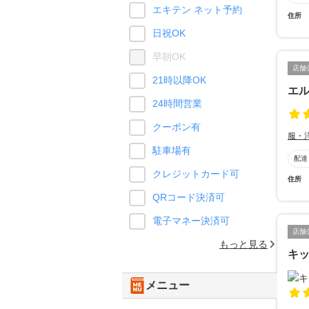
エキテン ネット予約
住所
日祝OK
早朝OK
店舗
21時以降OK
エ
24時間営業
クーポン有
服・
駐車場有
配達
クレジットカード可
住所
QRコード決済可
電子マネー決済可
店舗
もっと見る
キッ
メニュー