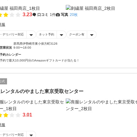
3.23
口コミ
1件
写真
20枚
洋服
・デリバリー対応
ネット予約
クーポン有
群馬県伊勢崎市東小保方町3126
営業状況
9:00〜18:00
予約カレンダー
予約で最大10,000円分のAmazonギフトカードが当たる！
公式
服レンタルのやました東京受取センター
3.01
洋服
・デリバリー対応