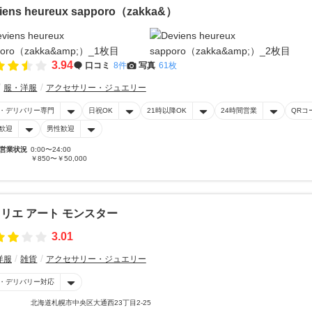
iens heureux sapporo（zakka&）
3.94
口コミ
8件
写真
61枚
服・洋服
アクセサリー・ジュエリー
・デリバリー専門
日祝OK
21時以降OK
24時間営業
QRコ
歓迎
男性歓迎
営業状況
0:00〜24:00
￥850〜￥50,000
リエ アート モンスター
3.01
洋服
雑貨
アクセサリー・ジュエリー
・デリバリー対応
北海道札幌市中央区大通西23丁目2-25