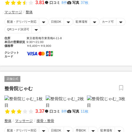
3.81
口コミ
8件
写真
37枚
マッサージ
整体
配達・デリバリー対応
日祝OK
駐車場有
カード可
QRコード決済可
住所
東京都青梅市東青梅4-11-8
本日の営業状況
9:30〜21:00
価格帯
￥6,400〜￥9,900
クレジット
カード
店舗公式
整骨院じゃむ
3.37
口コミ
8件
写真
11枚
整体
マッサージ
接骨・整骨
配達・デリバリー対応
日祝OK
早朝OK
駐車場有