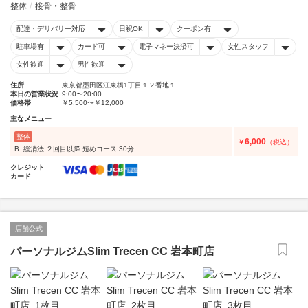
整体
接骨・整骨
配達・デリバリー対応
日祝OK
クーポン有
駐車場有
カード可
電子マネー決済可
女性スタッフ
女性歓迎
男性歓迎
住所
東京都墨田区江東橋1丁目１２番地１
本日の営業状況
9:00〜20:00
価格帯
￥5,500〜￥12,000
主なメニュー
整体
6,000
￥
（税込）
B: 緩消法 ２回目以降 短めコース 30分
クレジット
カード
店舗公式
パーソナルジムSlim Trecen CC 岩本町店