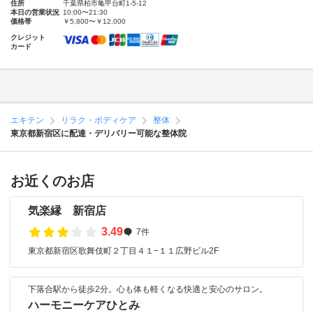
住所
千葉県柏市亀甲台町1-5-12
本日の営業状況
10:00〜21:30
価格帯
￥5,800〜￥12,000
クレジット
カード
エキテン
リラク・ボディケア
整体
東京都新宿区に配達・デリバリー可能な整体院
お近くのお店
気楽縁 新宿店
3.49
7件
東京都新宿区歌舞伎町２丁目４１−１１広野ビル2F
下落合駅から徒歩2分。心も体も軽くなる快適と安心のサロン。
ハーモニーケアひとみ