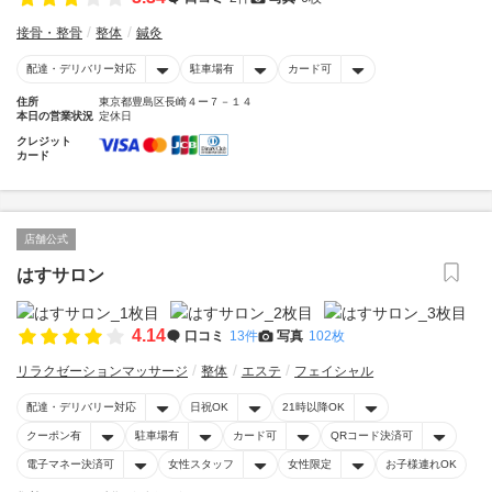
接骨・整骨
整体
鍼灸
配達・デリバリー対応
駐車場有
カード可
住所
東京都豊島区長崎４ー７－１４
本日の営業状況
定休日
クレジット
カード
店舗公式
はすサロン
4.14
口コミ
13件
写真
102枚
リラクゼーションマッサージ
整体
エステ
フェイシャル
配達・デリバリー対応
日祝OK
21時以降OK
クーポン有
駐車場有
カード可
QRコード決済可
電子マネー決済可
女性スタッフ
女性限定
お子様連れOK