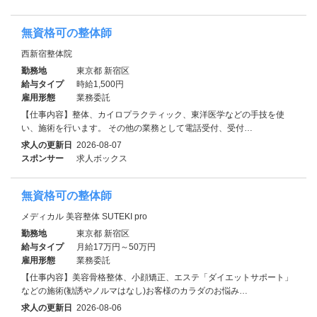
無資格可の整体師
西新宿整体院
勤務地
東京都 新宿区
給与タイプ
時給1,500円
雇用形態
業務委託
【仕事内容】整体、カイロプラクティック、東洋医学などの手技を使
い、施術を行います。 その他の業務として電話受付、受付…
求人の更新日
2026-08-07
スポンサー
求人ボックス
無資格可の整体師
メディカル 美容整体 SUTEKI pro
勤務地
東京都 新宿区
給与タイプ
月給17万円～50万円
雇用形態
業務委託
【仕事内容】美容骨格整体、小顔矯正、エステ「ダイエットサポート」
などの施術(勧誘やノルマはなし)お客様のカラダのお悩み…
求人の更新日
2026-08-06