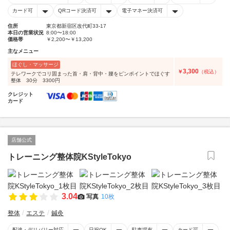
カード可
QRコード決済可
電子マネー決済可
住所
東京都新宿区改代町33-17
本日の営業状況
8:00〜18:00
価格帯
￥2,200〜￥13,200
主なメニュー
ほぐし・マッサージ
3,300
￥
（税込）
テレワークでコリ固まった首・肩・背中・腰をピンポイントでほぐす
整体 30分 3300円
クレジット
カード
店舗公式
トレーニング整体院KStyleTokyo
3.04
写真
10枚
整体
エステ
鍼灸
配達・デリバリー対応
日祝OK
駐車場有
カード可