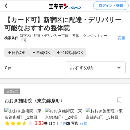
ログイン・登録
【カード可】新宿区に配達・デリバリー
可能なおすすめ整体院
新宿区に配達・デリバリー可能
整体
クレジットカー
変更
検索条件
ド可
日祝OK
早朝OK
21時以降OK
7
件
店舗公式
おおき施術院〈東京錦糸町〉
3.53
口コミ
4件
写真
22枚