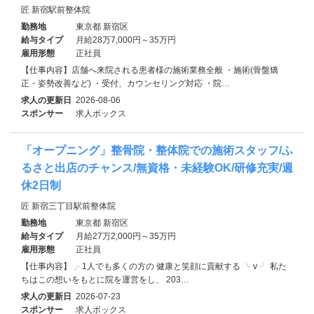
匠 新宿駅前整体院
勤務地
東京都 新宿区
給与タイプ
月給28万7,000円～35万円
雇用形態
正社員
【仕事内容】店舗へ来院される患者様の施術業務全般 ・施術(骨盤矯
正・姿勢改善など) ・受付、カウンセリング対応 ・院…
求人の更新日
2026-08-06
スポンサー
求人ボックス
「オープニング」整骨院・整体院での施術スタッフ/ふ
るさと出店のチャンス/無資格・未経験OK/研修充実/週
休2日制
匠 新宿三丁目駅前整体院
勤務地
東京都 新宿区
給与タイプ
月給27万2,000円～35万円
雇用形態
正社員
【仕事内容】╭ 1人でも多くの方の 健康と笑顔に貢献する ╰ v ╯ 私た
ちはこの想いをもとに院を運営をし、 203…
求人の更新日
2026-07-23
スポンサー
求人ボックス