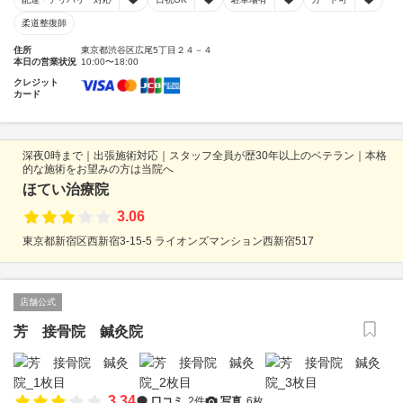
柔道整復師
住所
東京都渋谷区広尾5丁目２４－４
本日の営業状況
10:00〜18:00
クレジット
カード
深夜0時まで｜出張施術対応｜スタッフ全員が歴30年以上のベテラン｜本格
的な施術をお望みの方は当院へ
ほてい治療院
3.06
東京都新宿区西新宿3-15-5 ライオンズマンション西新宿517
店舗公式
芳 接骨院 鍼灸院
3.34
口コミ
2件
写真
6枚