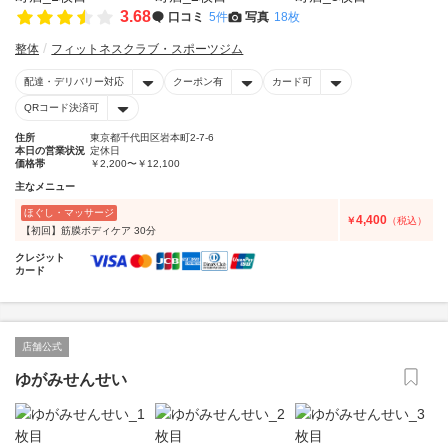
3.68
口コミ
5件
写真
18枚
整体
フィットネスクラブ・スポーツジム
配達・デリバリー対応
クーポン有
カード可
QRコード決済可
住所
東京都千代田区岩本町2-7-6
本日の営業状況
定休日
価格帯
￥2,200〜￥12,100
主なメニュー
ほぐし・マッサージ
4,400
￥
（税込）
【初回】筋膜ボディケア 30分
クレジット
カード
店舗公式
ゆがみせんせい