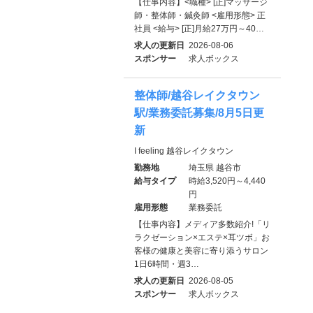
【仕事内容】<職種> [正]マッサージ
師・整体師・鍼灸師 <雇用形態> 正
社員 <給与> [正]月給27万円～40…
求人の更新日
2026-08-06
スポンサー
求人ボックス
整体師/越谷レイクタウン
駅/業務委託募集/8月5日更
新
I feeling 越谷レイクタウン
勤務地
埼玉県 越谷市
給与タイプ
時給3,520円～4,440
円
雇用形態
業務委託
【仕事内容】メディア多数紹介!「リ
ラクゼーション×エステ×耳ツボ」お
客様の健康と美容に寄り添うサロン
1日6時間・週3…
求人の更新日
2026-08-05
スポンサー
求人ボックス