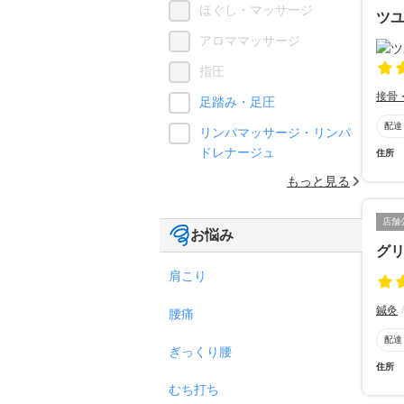
ほぐし・マッサージ
ツ
アロママッサージ
指圧
接骨
足踏み・足圧
配達
リンパマッサージ・リンパ
ドレナージュ
住所
もっと見る
店舗
お悩み
グリ
肩こり
鍼灸
腰痛
配達
ぎっくり腰
住所
むち打ち