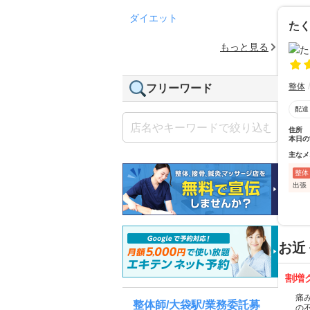
ダイエット
た
もっと見る
整体
フリーワード
配達
住所
本日の
主なメ
整体
出張
お近
割増
痛
整体師/大袋駅/業務委託募
の