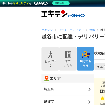
無料診断
エキテン
リラク・ボディケア
整体
埼
越谷市に配達・デリバリー
検索条
お店に行
来て
届けても
く
もらう
らう
エ
エリア
［
く
埼玉県
ぽ
越谷市
埼玉