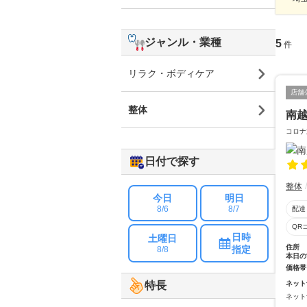
ジャンル・業種
5
件
リラク・ボディケア
店舗
整体
南
コロナ
日付で探す
整体
今日
明日
8/6
8/7
配達
QR
日時
土曜日
住所
指定
8/8
本日の
価格帯
ネット
特長
ネット