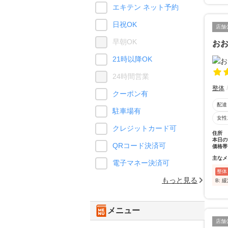
エキテン ネット予約
日祝OK
店舗
早朝OK
お
21時以降OK
24時間営業
整体
クーポン有
配達
駐車場有
女性
クレジットカード可
住所
本日の
QRコード決済可
価格帯
主なメ
電子マネー決済可
整体
もっと見る
B: 
メニュー
店舗