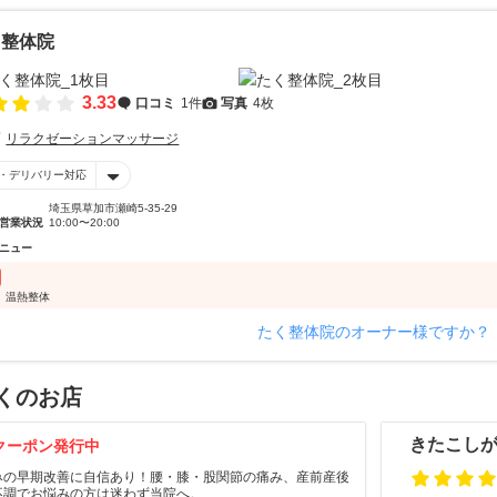
く整体院
3.33
口コミ
1件
写真
4枚
リラクゼーションマッサージ
・デリバリー対応
埼玉県草加市瀬崎5-35-29
営業状況
10:00〜20:00
ニュー
 温熱整体
たく整体院のオーナー様ですか？
くのお店
きたこし
クーポン発行中
みの早期改善に自信あり！腰・膝・股関節の痛み、産前産後
不調でお悩みの方は迷わず当院へ。