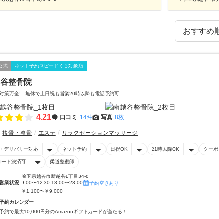
公式
ネット予約スピードくじ対象店
越谷整骨院
対策万全! 無休で土日祝も営業20時以降も電話予約可
4.21
口コミ
14件
写真
8枚
接骨・整骨
エステ
リラクゼーションマッサージ
・デリバリー対応
ネット予約
日祝OK
21時以降OK
クーポ
コード決済可
柔道整復師
埼玉県越谷市新越谷1丁目34-8
営業状況
9:00〜12:30 13:00〜23:00
予約空きあり
￥1,100〜￥9,000
予約カレンダー
予約で最大10,000円分のAmazonギフトカードが当たる！