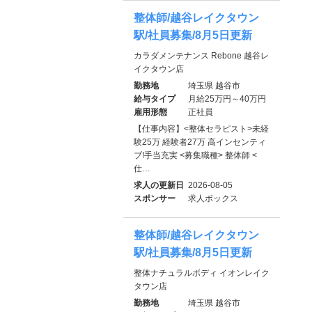
整体師/越谷レイクタウン
駅/社員募集/8月5日更新
カラダメンテナンス Rebone 越谷レ
イクタウン店
勤務地
埼玉県 越谷市
給与タイプ
月給25万円～40万円
雇用形態
正社員
【仕事内容】<整体セラピスト>未経
験25万 経験者27万 高インセンティ
ブ!手当充実 <募集職種> 整体師 <
仕…
求人の更新日
2026-08-05
スポンサー
求人ボックス
整体師/越谷レイクタウン
駅/社員募集/8月5日更新
整体ナチュラルボディ イオンレイク
タウン店
勤務地
埼玉県 越谷市