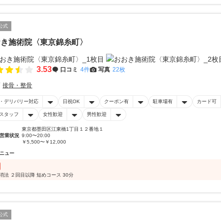
公式
おき施術院〈東京錦糸町〉
3.53
口コミ
4件
写真
22枚
接骨・整骨
・デリバリー対応
日祝OK
クーポン有
駐車場有
カード可
スタッフ
女性歓迎
男性歓迎
東京都墨田区江東橋1丁目１２番地１
営業状況
9:00〜20:00
￥5,500〜￥12,000
ニュー
緩消法 ２回目以降 短めコース 30分
公式