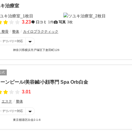
ユキ治療室
3.23
口コミ
1件
写真
3枚
・整骨
整体
カイロプラクティック
・デリバリー対応
神奈川県横浜市戸塚区下倉田町126
公式
ーンピール/美容鍼/小顔専門 Spa Orb白金
3.01
エステ
整体
・デリバリー対応
東京都港区白金2-1-6