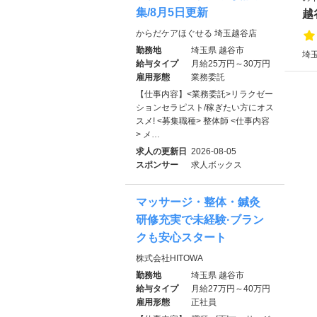
集/8月5日更新
越
からだケアほぐせる 埼玉越谷店
勤務地
埼玉県 越谷市
埼玉
給与タイプ
月給25万円～30万円
雇用形態
業務委託
【仕事内容】<業務委託>リラクゼー
ションセラピスト/稼ぎたい方にオス
スメ! <募集職種> 整体師 <仕事内容
> メ…
求人の更新日
2026-08-05
スポンサー
求人ボックス
マッサージ・整体・鍼灸
研修充実で未経験·ブラン
クも安心スタート
株式会社HITOWA
勤務地
埼玉県 越谷市
給与タイプ
月給27万円～40万円
雇用形態
正社員