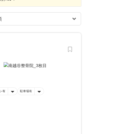
ン有
駐車場有