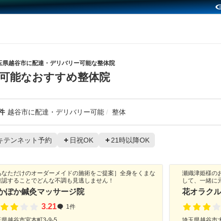
玉県越谷市に配達・デリバリー可能な整体院
可能なおすすめ整体院
件
越谷市に配達・デリバリー可能
整体
キテンネット予約
日祝OK
21時以降OK
あなただけのオーダーメイドの施術をご提案］全身をくまな
瀬織津姫様の
確認することでどんな不調も見逃しません！
して、一緒に
かぽか鍼灸マッサージ院
花オラク
3.21
1件
県越谷市宮本町3-9-5
埼玉県越谷市大房