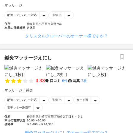
マッサージ
配達・デリバリー対応
日祝OK
住所
神奈川県小田原市久野754
本日の営業状況
定休日
クリスタルクローバーのオーナー様ですか？
鍼灸マッサージえにし
3.33
口コミ
6件
写真
7枚
マッサージ
鍼灸
配達・デリバリー対応
日祝OK
カード可
電子マネー決済可
住所
神奈川県川崎市宮前区宮崎２丁目８－５１
本日の営業状況
10:00〜20:00
価格帯
￥4,400〜￥14,300
鍼灸マッサージえにしのオーナー様ですか？