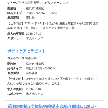
ケアーズ港南台訪問看護リハビリステーション
勤務地
横浜市 港南区
給与タイプ
月給29万2,857円～32万円
雇用形態
正社員
【仕事内容】年間休日124日・日勤のみ|港南台駅徒歩7分の訪問看護師
募集 患者様に寄り添い、丁寧なケアを提供できる看…
求人の更新日
2026-07-10
スポンサー
求人ボックス
ボディケアセラピスト
おふろの王様 港南台店
勤務地
横浜市 港南区
給与タイプ
時給2,190円～3,690円
雇用形態
業務委託
【仕事内容】AI時代でも価値が落ちない“手の技術” 一生モノの技術で、
人にしか届けられない癒やしを。 このよ…
求人の更新日
2026-06-04
スポンサー
求人ボックス
看護師/病棟/2交替制/病院/港南台駅/年間休日120日～