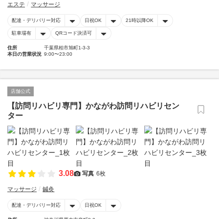
エステ
マッサージ
配達・デリバリー対応
日祝OK
21時以降OK
駐車場有
QRコード決済可
住所
千葉県柏市旭町1-3-3
本日の営業状況
9:00〜23:00
店舗公式
【訪問リハビリ専門】かながわ訪問リハビリセン
ター
3.08
写真
6枚
マッサージ
鍼灸
配達・デリバリー対応
日祝OK