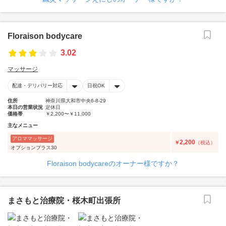
Floraison bodycare
3.02
マッサージ
配達・デリバリー対応
日祝OK
住所
神奈川県大和市中央6-8-29
本日の営業状況
定休日
価格帯
￥2,200〜￥11,000
主なメニュー
アロママッサージ
2,200
￥
（税込）
オプションプラス30
Floraison bodycareのオーナー様ですか？
まさもと治療院・桜木町出張所