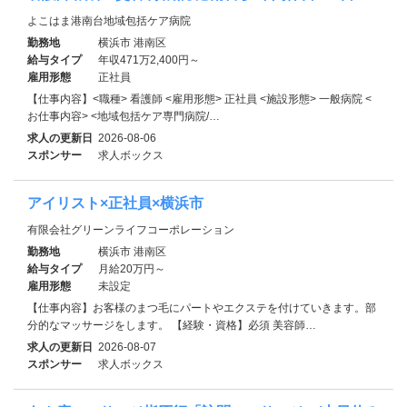
よこはま港南台地域包括ケア病院
勤務地
横浜市 港南区
給与タイプ
年収471万2,400円～
雇用形態
正社員
【仕事内容】<職種> 看護師 <雇用形態> 正社員 <施設形態> 一般病院 <
お仕事内容> <地域包括ケア専門病院/…
求人の更新日
2026-08-06
スポンサー
求人ボックス
アイリスト×正社員×横浜市
有限会社グリーンライフコーポレーション
勤務地
横浜市 港南区
給与タイプ
月給20万円～
雇用形態
未設定
【仕事内容】お客様のまつ毛にパートやエクステを付けていきます。部
分的なマッサージをします。 【経験・資格】必須 美容師…
求人の更新日
2026-08-07
スポンサー
求人ボックス