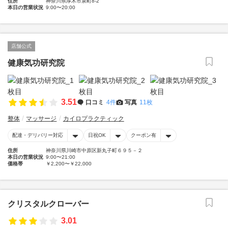
住所
神奈川県厚木市泉町8-2
本日の営業状況
9:00〜20:00
店舗公式
健康気功研究院
3.51
口コミ
4件
写真
11枚
整体
マッサージ
カイロプラクティック
配達・デリバリー対応
日祝OK
クーポン有
住所
神奈川県川崎市中原区新丸子町６９５－２
本日の営業状況
9:00〜21:00
価格帯
￥2,200〜￥22,000
クリスタルクローバー
3.01