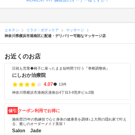
MOMENT FIT 綱島店のオーナー様ですか？
エキテン
リラク・ボディケア
マッサージ
神奈川県横浜市港南区に配達・デリバリー可能なマッサージ店
お近くのお店
日祝も営業◆椅子に座ったまま短時間で行う『脊椎調整術』
にしおか治療院
4.07
13件
神奈川県横浜市港南区港南台4丁目3-9荒井ビル2階
値引
クーポン利用でお得に
施術歴25年の熟練技で心と身体の健康美を調律♪上大岡の隠れ家で叶え
る、癒しのオーダーメイド美容！
Salon Jade