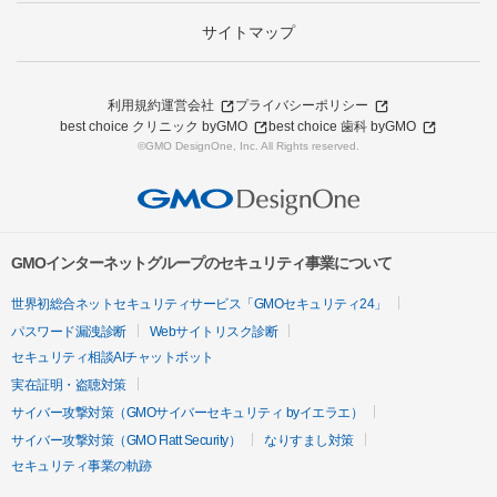
サイトマップ
利用規約
運営会社
プライバシーポリシー
best choice クリニック byGMO
best choice 歯科 byGMO
©GMO DesignOne, Inc. All Rights reserved.
GMOインターネットグループのセキュリティ事業について
世界初総合ネットセキュリティサービス「GMOセキュリティ24」
パスワード漏洩診断
Webサイトリスク診断
セキュリティ相談AIチャットボット
実在証明・盗聴対策
サイバー攻撃対策（GMOサイバーセキュリティ byイエラエ）
サイバー攻撃対策（GMO Flatt Security）
なりすまし対策
セキュリティ事業の軌跡