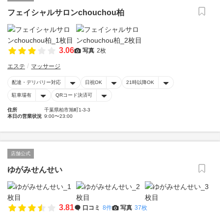
フェイシャルサロンchouchou柏
3.06
写真
2枚
エステ
マッサージ
配達・デリバリー対応
日祝OK
21時以降OK
駐車場有
QRコード決済可
住所
千葉県柏市旭町1-3-3
本日の営業状況
9:00〜23:00
店舗公式
ゆがみせんせい
3.81
口コミ
8件
写真
37枚