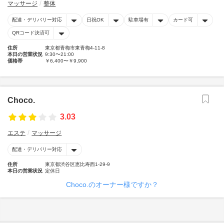
マッサージ
整体
配達・デリバリー対応
日祝OK
駐車場有
カード可
QRコード決済可
住所
東京都青梅市東青梅4-11-8
本日の営業状況
9:30〜21:00
価格帯
￥6,400〜￥9,900
Choco.
3.03
エステ
マッサージ
配達・デリバリー対応
住所
東京都渋谷区恵比寿西1-29-9
本日の営業状況
定休日
Choco.のオーナー様ですか？