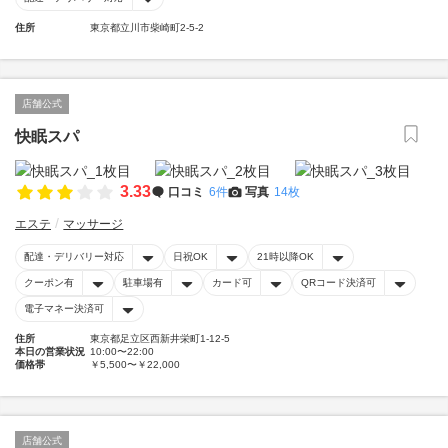
住所
東京都立川市柴崎町2-5-2
店舗公式
快眠スパ
3.33
口コミ
6件
写真
14枚
エステ
マッサージ
配達・デリバリー対応
日祝OK
21時以降OK
クーポン有
駐車場有
カード可
QRコード決済可
電子マネー決済可
住所
東京都足立区西新井栄町1-12-5
本日の営業状況
10:00〜22:00
価格帯
￥5,500〜￥22,000
店舗公式