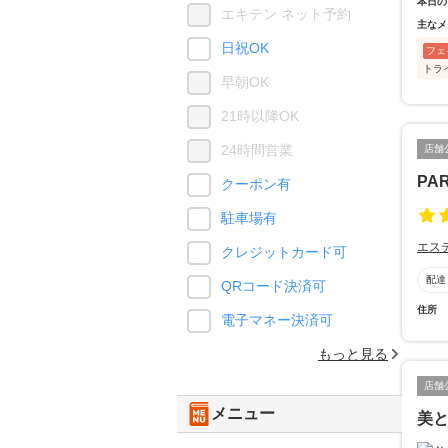
本日の
エキテン ネット予約
主なメ
日祝OK
フェ
トラ
早朝OK
21時以降OK
24時間営業
店舗
PAR
クーポン有
駐車場有
エス
クレジットカード可
配達
QRコード決済可
住所
電子マネー決済可
もっと見る
店舗
メニュー
美と