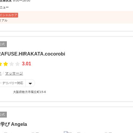
営業状況
9:00〜18:00
ニュー
イシャルケア
イアル
公式
AFUSE.HIRAKATA.cocorobi
3.01
テ
マッサージ
・デリバリー対応
大阪府枚方市菊丘町15-6
公式
学び Angela