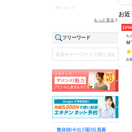
ダイエット
お近
もっと見る
10%
大
フリーワード
Ｍ
京
整体師/今出川駅/社員募