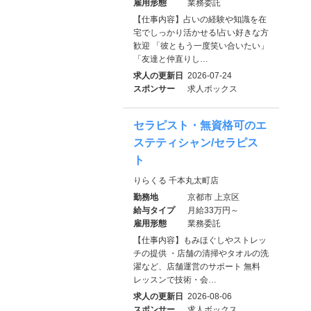
雇用形態
業務委託
【仕事内容】占いの経験や知識を在
宅でしっかり活かせる!占い好きな方
歓迎 「彼ともう一度笑い合いたい」
「友達と仲直りし…
求人の更新日
2026-07-24
スポンサー
求人ボックス
セラピスト・無資格可のエ
ステティシャン/セラピス
ト
りらくる 千本丸太町店
勤務地
京都市 上京区
給与タイプ
月給33万円～
雇用形態
業務委託
【仕事内容】もみほぐしやストレッ
チの提供 ・店舗の清掃やタオルの洗
濯など、店舗運営のサポート 無料
レッスンで技術・会…
求人の更新日
2026-08-06
スポンサー
求人ボックス