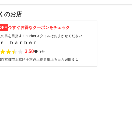
くのお店
OFF
今すぐお得なクーポンをチェック
人の男を目指す！barberスタイルはおまかせください！
’ｓ ｂａｒｂｅｒ
3.50
3件
都府京都市上京区千本通上長者町上る百万遍町９１