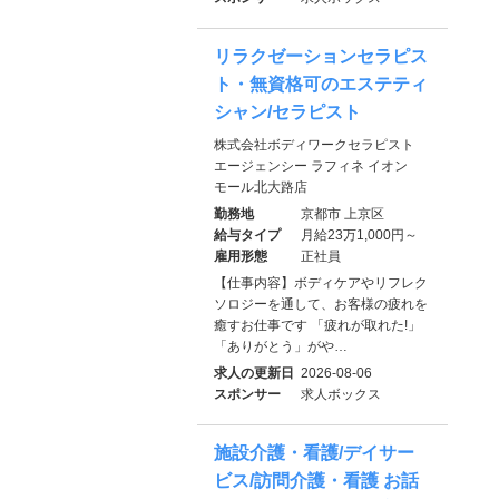
リラクゼーションセラピス
ト・無資格可のエステティ
シャン/セラピスト
株式会社ボディワークセラピスト
エージェンシー ラフィネ イオン
モール北大路店
勤務地
京都市 上京区
給与タイプ
月給23万1,000円～
雇用形態
正社員
【仕事内容】ボディケアやリフレク
ソロジーを通して、お客様の疲れを
癒すお仕事です 「疲れが取れた!」
「ありがとう」がや…
求人の更新日
2026-08-06
スポンサー
求人ボックス
施設介護・看護/デイサー
ビス/訪問介護・看護 お話