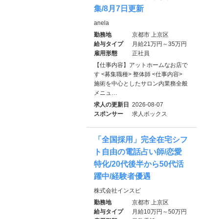
集/8月7日更新
anela
勤務地
京都市 上京区
給与タイプ
月給21万円～35万円
雇用形態
正社員
【仕事内容】アットホームなお店で
す <募集職種> 整体師 <仕事内容>
施術を中心としたサロン内業務全般
メニュ…
求人の更新日
2026-08-07
スポンサー
求人ボックス
「全国採用」完全在宅シフ
ト自由の電話占い師/恋愛
特化/20代後半から50代活
躍中/経験者優遇
株式会社インスピ
勤務地
京都市 上京区
給与タイプ
月給10万円～50万円