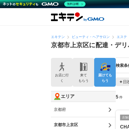
無料診断
エキテン
ビューティ・ヘアサロン
エステ
京都市上京区に配達・デリ
検索条
お店に行
来て
届けても
く
もらう
らう
日
エリア
5
件
京都府
店舗
京都市上京区
CHA