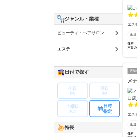
ジャンル・業種
エス
ビューティ・ヘアサロン
配達
住所
本日の
エステ
店舗
日付で探す
メ
今日
明日
8/8
8/9
日時
土曜日
指定
8/15
エス
配達
特長
住所