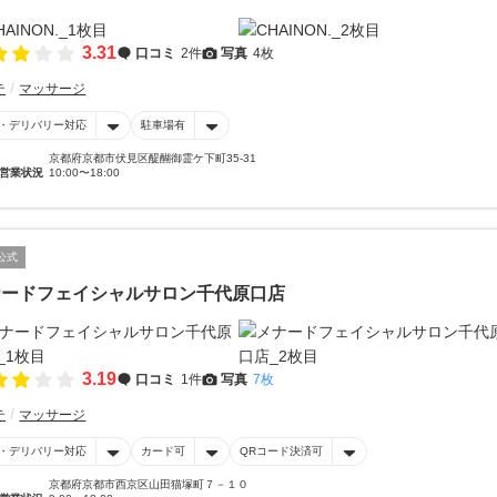
3.31
口コミ
2件
写真
4枚
テ
マッサージ
・デリバリー対応
駐車場有
京都府京都市伏見区醍醐御霊ケ下町35-31
営業状況
10:00〜18:00
公式
ナードフェイシャルサロン千代原口店
3.19
口コミ
1件
写真
7枚
テ
マッサージ
・デリバリー対応
カード可
QRコード決済可
京都府京都市西京区山田猫塚町７－１０