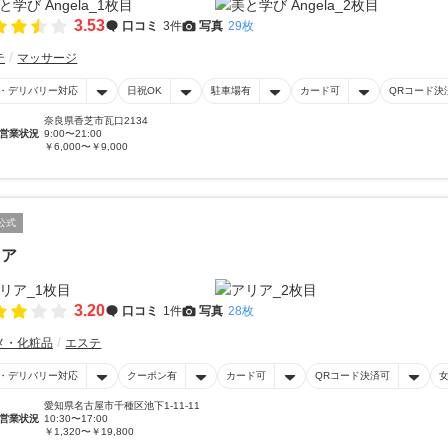
3.53
口コミ
3件
写真
29枚
テ
マッサージ
・デリバリー対応
日祝OK
駐車場有
カード可
QRコード決
奈良県香芝市瓦口2134
営業状況
9:00〜21:00
￥6,000〜￥9,000
公式
リア
3.20
口コミ
1件
写真
28枚
メ・化粧品
エステ
・デリバリー対応
クーポン有
カード可
QRコード決済可
愛知県名古屋市千種区池下1-11-11
営業状況
10:30〜17:00
￥1,320〜￥19,800