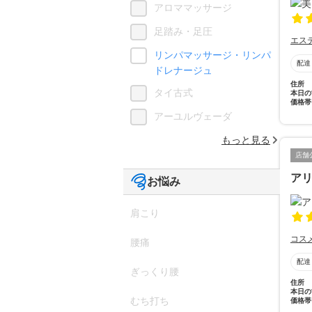
アロママッサージ
足踏み・足圧
エス
リンパマッサージ・リンパ
配達
ドレナージュ
住所
タイ古式
本日の
価格帯
アーユルヴェーダ
もっと見る
店舗
ア
お悩み
肩こり
コス
腰痛
配達
ぎっくり腰
住所
本日の
むち打ち
価格帯