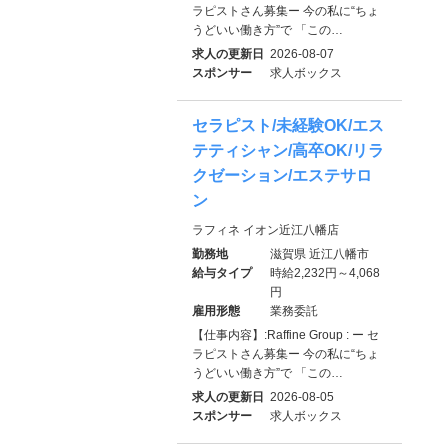
ラピストさん募集ー 今の私に“ちょ
うどいい働き方”で 「この…
求人の更新日
2026-08-07
スポンサー
求人ボックス
セラピスト/未経験OK/エス
テティシャン/高卒OK/リラ
クゼーション/エステサロ
ン
ラフィネ イオン近江八幡店
勤務地
滋賀県 近江八幡市
給与タイプ
時給2,232円～4,068
円
雇用形態
業務委託
【仕事内容】:Raffine Group : ー セ
ラピストさん募集ー 今の私に“ちょ
うどいい働き方”で 「この…
求人の更新日
2026-08-05
スポンサー
求人ボックス