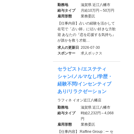
勤務地
滋賀県 近江八幡市
給与タイプ
月給10万円～50万円
雇用形態
業務委託
【仕事内容】占いの経験を活かして
在宅で「占い師」に!占い好きな方歓
迎 あなたの『恋を応援する気持ち』
が誰かを救う才能…
求人の更新日
2026-07-30
スポンサー
求人ボックス
セラピスト/エステティ
シャン/ノルマなし/学歴・
経験不問/インセンティブ
あり/リラクゼーション
ラフィネ イオン近江八幡店
勤務地
滋賀県 近江八幡市
給与タイプ
時給2,232円～4,068
円
雇用形態
業務委託
【仕事内容】:Raffine Group : ー セ