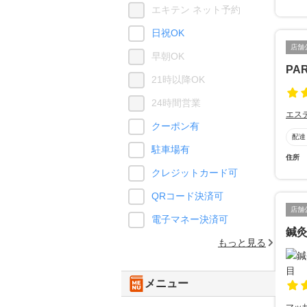
エキテン ネット予約
日祝OK
店舗
早朝OK
PAR
21時以降OK
24時間営業
エス
クーポン有
配達
駐車場有
住所
クレジットカード可
QRコード決済可
店舗
電子マネー決済可
鍼灸
もっと見る
メニュー