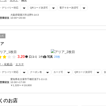
サージ
エステ
鍼灸
・デリバリー対応
QRコード決済可
電子マネー決済可
大阪府寝屋川市点野5-14-3
営業状況
10:00〜20:00
公式
リア
3.20
口コミ
1件
写真
28枚
メ・化粧品
エステ
・デリバリー対応
クーポン有
カード可
QRコード決済可
愛知県名古屋市千種区池下1-11-11
営業状況
10:30〜17:00
￥1,320〜￥19,800
くのお店