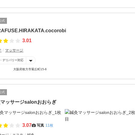
公式
AFUSE.HIRAKATA.cocorobi
3.01
テ
マッサージ
・デリバリー対応
大阪府枚方市菊丘町15-6
公式
マッサージsalonおおらぎ
3.07
写真
11枚