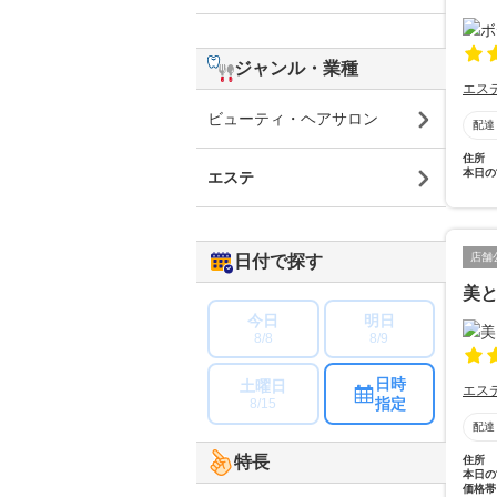
ジャンル・業種
エス
ビューティ・ヘアサロン
配達
住所
本日の
エステ
店舗
日付で探す
美と
今日
明日
8/8
8/9
日時
土曜日
エス
指定
8/15
配達
特長
住所
本日の
価格帯