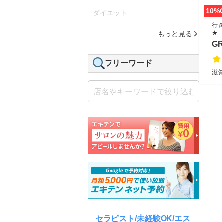
10%
ダイエット
行
★
もっと見る
GR
フリーワード
滋
セラピスト/未経験OK/エス