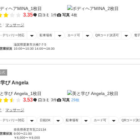
3.35
口コミ
1件
写真
4枚
テ
マッサージ
・デリバリー対応
駐車場有
カード可
QRコード決済可
電
滋賀県栗東市大橋7-7-5
営業状況
10:00〜10:30 14:00〜18:30
公式
学び Angela
3.53
口コミ
3件
写真
29枚
テ
マッサージ
・デリバリー対応
日祝OK
駐車場有
カード可
QRコード決
奈良県香芝市瓦口2134
営業状況
9:00〜21:00
￥6,000〜￥9,000