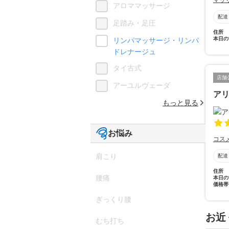
マッ
アロママッサージ
配達
足踏み・足圧
住所
本日の
リンパマッサージ・リンパ
ドレナージュ
タイ古式
店舗
アーユルヴェーダ
ア
もっと見る
お悩み
コス
肩こり
配達
住所
腰痛
本日の
価格帯
ぎっくり腰
お近
むち打ち