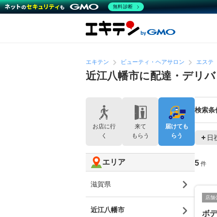
無料診断
エキテン
ビューティ・ヘアサロン
エステ
近江八幡市に配達・デリ
検索条
お店に行
来て
届けても
く
もらう
らう
日
エリア
5
件
滋賀県
店舗
近江八幡市
ボデ