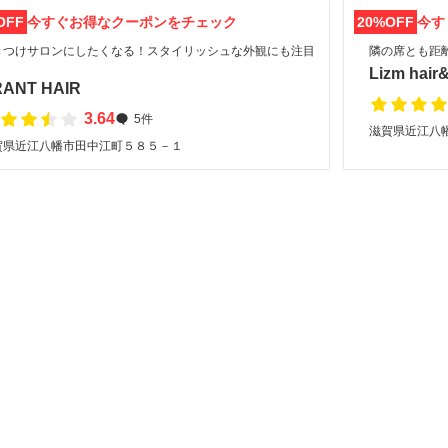
OFF
今すぐお得なクーポンをチェック
20%OFF
今す
きつけサロンにしたくなる！スタイリッシュな外観にも注目
隣の席とも距離
Lizm hair
ANT HAIR
3.64
5件
滋賀県近江八
賀県近江八幡市田中江町５８５－１