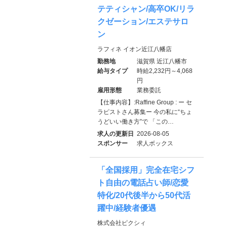
テティシャン/高卒OK/リラ
クゼーション/エステサロ
ン
ラフィネ イオン近江八幡店
勤務地
滋賀県 近江八幡市
給与タイプ
時給2,232円～4,068
円
雇用形態
業務委託
【仕事内容】:Raffine Group : ー セ
ラピストさん募集ー 今の私に“ちょ
うどいい働き方”で 「この…
求人の更新日
2026-08-05
スポンサー
求人ボックス
「全国採用」完全在宅シフ
ト自由の電話占い師/恋愛
特化/20代後半から50代活
躍中/経験者優遇
株式会社ピクシィ