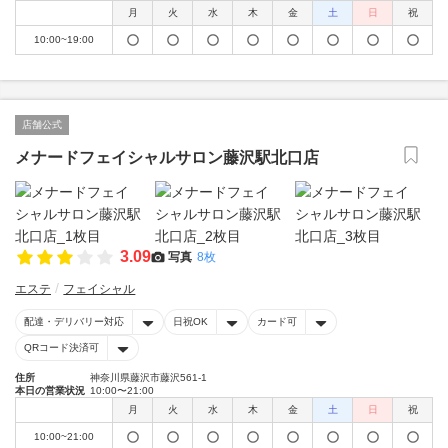
月
火
水
木
金
土
日
祝
10:00~19:00
店舗公式
メナードフェイシャルサロン藤沢駅北口店
3.09
写真
8枚
エステ
フェイシャル
配達・デリバリー対応
日祝OK
カード可
QRコード決済可
住所
神奈川県藤沢市藤沢561-1
本日の営業状況
10:00〜21:00
月
火
水
木
金
土
日
祝
10:00~21:00