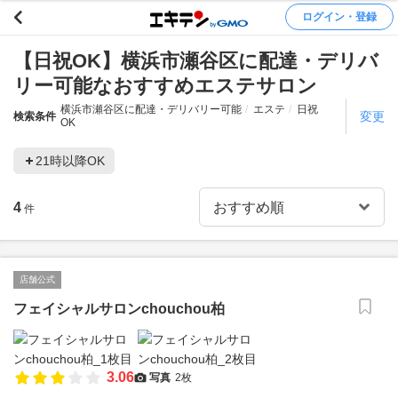
ログイン・登録
【日祝OK】横浜市瀬谷区に配達・デリバ
リー可能なおすすめエステサロン
横浜市瀬谷区に配達・デリバリー可能
エステ
日祝
変更
検索条件
OK
21時以降OK
4
件
店舗公式
フェイシャルサロンchouchou柏
3.06
写真
2枚