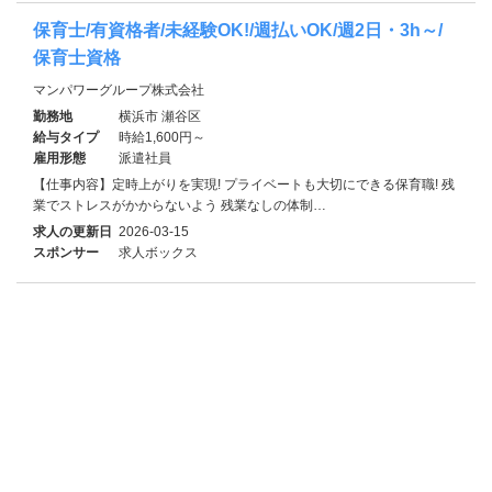
保育士/有資格者/未経験OK!/週払いOK/週2日・3h～/
保育士資格
マンパワーグループ株式会社
勤務地
横浜市 瀬谷区
給与タイプ
時給1,600円～
雇用形態
派遣社員
【仕事内容】定時上がりを実現! プライベートも大切にできる保育職! 残
業でストレスがかからないよう 残業なしの体制…
求人の更新日
2026-03-15
スポンサー
求人ボックス