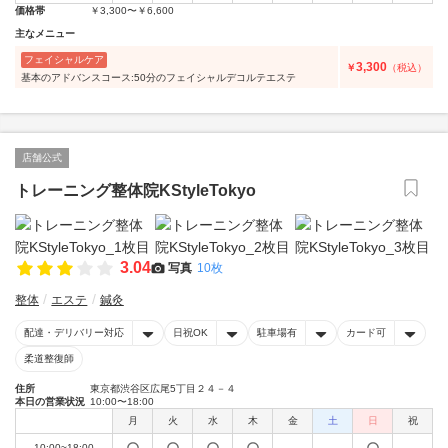
価格帯
￥3,300〜￥6,600
主なメニュー
フェイシャルケア
3,300
￥
（税込）
基本のアドバンスコース:50分のフェイシャルデコルテエステ
店舗公式
トレーニング整体院KStyleTokyo
3.04
写真
10枚
整体
エステ
鍼灸
配達・デリバリー対応
日祝OK
駐車場有
カード可
柔道整復師
住所
東京都渋谷区広尾5丁目２４－４
本日の営業状況
10:00〜18:00
月
火
水
木
金
土
日
祝
10:00~18:00