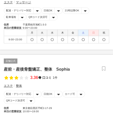
エステ
マッサージ
配達・デリバリー対応
日祝OK
21時以降OK
駐車場有
QRコード決済可
住所
千葉県柏市旭町1-3-3
本日の営業状況
9:00〜23:00
月
火
水
木
金
土
日
祝
9:00~23:00
店舗公式
産前・産後骨盤矯正、整体 Sophia
3.36
口コミ
1件
エステ
整体
配達・デリバリー対応
日祝OK
カード可
QRコード決済可
住所
東京都目黒区平町2-17-29
本日の営業状況
10:00〜19:00