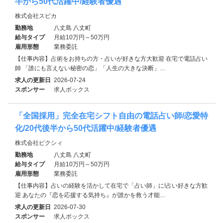
半から50代活躍中/経験者優遇
株式会社スピカ
勤務地
八丈島 八丈町
給与タイプ
月給10万円～50万円
雇用形態
業務委託
【仕事内容】占術をお持ちの方・占いが好きな方大歓迎 在宅で電話占い
師 「誰にも言えない秘密の恋」「人生の大きな決断」…
求人の更新日
2026-07-24
スポンサー
求人ボックス
「全国採用」完全在宅シフト自由の電話占い師/恋愛特
化/20代後半から50代活躍中/経験者優遇
株式会社ピクシィ
勤務地
八丈島 八丈町
給与タイプ
月給10万円～50万円
雇用形態
業務委託
【仕事内容】占いの経験を活かして在宅で「占い師」に!占い好きな方歓
迎 あなたの『恋を応援する気持ち』が誰かを救う才能…
求人の更新日
2026-07-30
スポンサー
求人ボックス