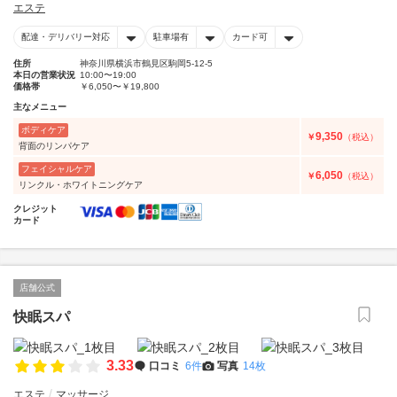
エステ
配達・デリバリー対応
駐車場有
カード可
住所
神奈川県横浜市鶴見区駒岡5-12-5
本日の営業状況
10:00〜19:00
価格帯
￥6,050〜￥19,800
主なメニュー
ボディケア
9,350
￥
（税込）
背面のリンパケア
フェイシャルケア
6,050
￥
（税込）
リンクル・ホワイトニングケア
クレジット
カード
店舗公式
快眠スパ
3.33
口コミ
6件
写真
14枚
エステ
マッサージ