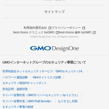
サイトマップ
利用規約
運営会社
プライバシーポリシー
best choice クリニック byGMO
best choice 歯科 byGMO
©GMO DesignOne, Inc. All Rights reserved.
GMOインターネットグループのセキュリティ事業について
世界初総合ネットセキュリティサービス「GMOセキュリティ24」
パスワード漏洩診断
Webサイトリスク診断
セキュリティ相談AIチャットボット
実在証明・盗聴対策
サイバー攻撃対策（GMOサイバーセキュリティ byイエラエ）
サイバー攻撃対策（GMO Flatt Security）
なりすまし対策
セキュリティ事業の軌跡