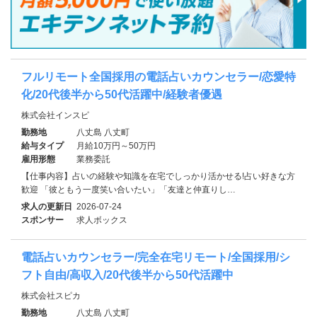
フルリモート全国採用の電話占いカウンセラー/恋愛特
化/20代後半から50代活躍中/経験者優遇
株式会社インスピ
勤務地
八丈島 八丈町
給与タイプ
月給10万円～50万円
雇用形態
業務委託
【仕事内容】占いの経験や知識を在宅でしっかり活かせる!占い好きな方
歓迎 「彼ともう一度笑い合いたい」「友達と仲直りし…
求人の更新日
2026-07-24
スポンサー
求人ボックス
電話占いカウンセラー/完全在宅リモート/全国採用/シ
フト自由/高収入/20代後半から50代活躍中
株式会社スピカ
勤務地
八丈島 八丈町