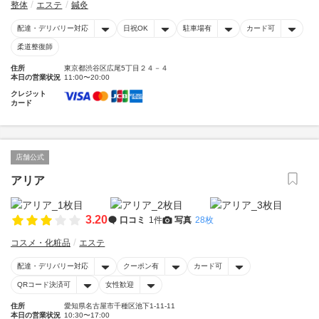
整体
エステ
鍼灸
配達・デリバリー対応
日祝OK
駐車場有
カード可
柔道整復師
住所
東京都渋谷区広尾5丁目２４－４
本日の営業状況
11:00〜20:00
クレジット
カード
店舗公式
アリア
3.20
口コミ
1件
写真
28枚
コスメ・化粧品
エステ
配達・デリバリー対応
クーポン有
カード可
QRコード決済可
女性歓迎
住所
愛知県名古屋市千種区池下1-11-11
本日の営業状況
10:30〜17:00