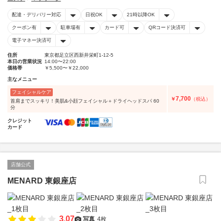
配達・デリバリー対応
日祝OK
21時以降OK
クーポン有
駐車場有
カード可
QRコード決済可
電子マネー決済可
住所
東京都足立区西新井栄町1-12-5
本日の営業状況
14:00〜22:00
価格帯
￥5,500〜￥22,000
主なメニュー
フェイシャルケア
7,700
￥
（税込）
首肩までスッキリ！美肌&小顔フェイシャル＋ドライヘッドスパ 60
分
クレジット
カード
店舗公式
MENARD 東銀座店
3.07
写真
4枚