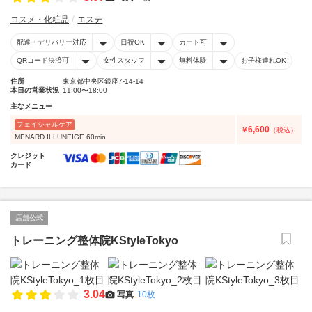
コスメ・化粧品
エステ
配達・デリバリー対応
日祝OK
カード可
QRコード決済可
女性スタッフ
無料体験
お子様連れOK
住所
東京都中央区銀座7-14-14
本日の営業状況
11:00〜18:00
主なメニュー
フェイシャルケア
6,600
￥
（税込）
MENARD ILLUNEIGE 60min
クレジット
カード
店舗公式
トレーニング整体院KStyleTokyo
3.04
写真
10枚