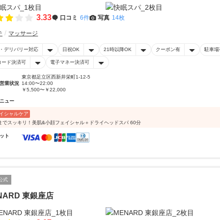
3.33
口コミ
6件
写真
14枚
テ
マッサージ
・デリバリー対応
日祝OK
21時以降OK
クーポン有
駐車場
コード決済可
電子マネー決済可
東京都足立区西新井栄町1-12-5
営業状況
14:00〜22:00
￥5,500〜￥22,000
ニュー
イシャルケア
までスッキリ！美肌&小顔フェイシャル＋ドライヘッドスパ 60分
ット
公式
NARD 東銀座店