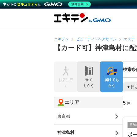
無料診断
エキテン
ビューティ・ヘアサロン
エステ
【カード可】神津島村に配
検索条
お店に行
来て
届けても
く
もらう
らう
日
エリア
5
件
東京都
店舗
神津島村
ポ