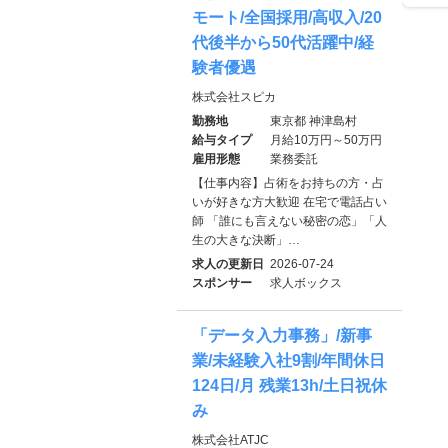
モート/全国採用/高収入/20
代後半から50代活躍中/経
験者優遇
株式会社スピカ
勤務地
東京都 神津島村
給与タイプ
月給10万円～50万円
雇用形態
業務委託
【仕事内容】占術をお持ちの方・占
いが好きな方大歓迎 在宅で電話占い
師 「誰にも言えない秘密の恋」「人
生の大きな決断」…
求人の更新日
2026-07-24
スポンサー
求人ボックス
「データ入力事務」/新事
業/未経験入社9割/年間休日
124日/月 残業13h/土日祝休
み
株式会社ATJC