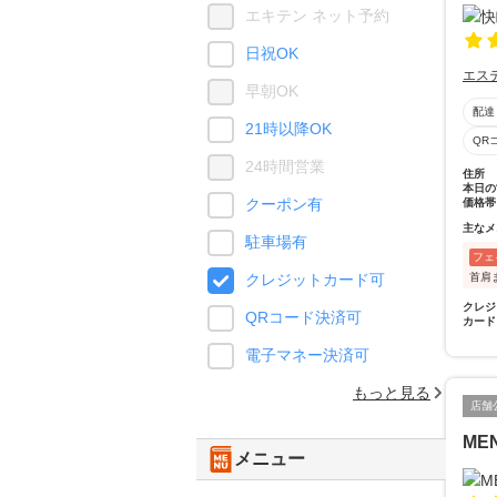
エキテン ネット予約
日祝OK
エス
早朝OK
配達
21時以降OK
QR
24時間営業
住所
本日の
クーポン有
価格帯
主なメ
駐車場有
フェ
首肩
クレジットカード可
クレジ
QRコード決済可
カード
電子マネー決済可
もっと見る
店舗
ME
メニュー