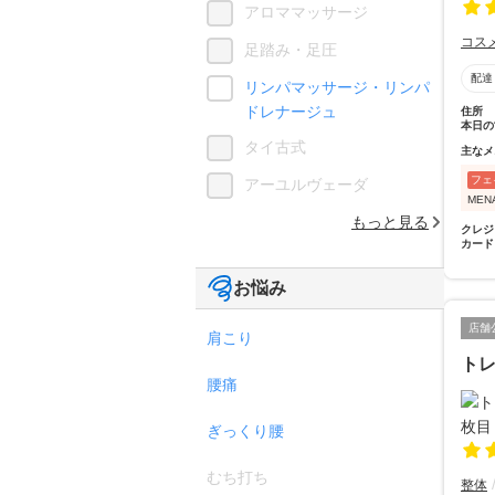
アロママッサージ
コス
足踏み・足圧
配達
リンパマッサージ・リンパ
ドレナージュ
住所
本日の
タイ古式
主なメ
フェ
アーユルヴェーダ
MENA
もっと見る
クレジ
カード
お悩み
店舗
肩こり
トレ
腰痛
ぎっくり腰
むち打ち
整体