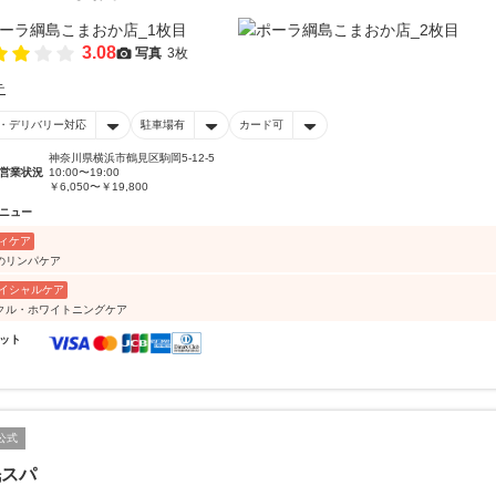
3.08
写真
3枚
テ
・デリバリー対応
駐車場有
カード可
神奈川県横浜市鶴見区駒岡5-12-5
営業状況
10:00〜19:00
￥6,050〜￥19,800
ニュー
ィケア
のリンパケア
イシャルケア
クル・ホワイトニングケア
ット
公式
眠スパ