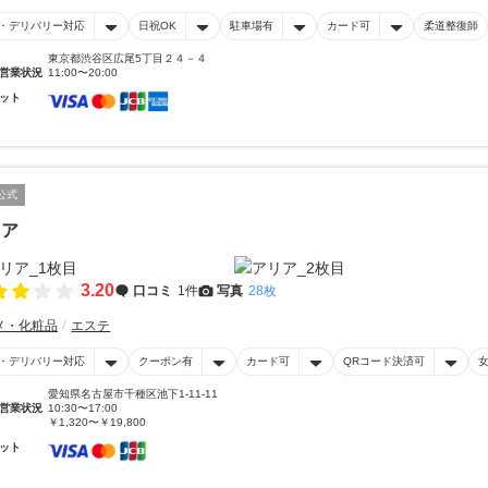
・デリバリー対応
日祝OK
駐車場有
カード可
柔道整復師
東京都渋谷区広尾5丁目２４－４
営業状況
11:00〜20:00
ット
公式
リア
3.20
口コミ
1件
写真
28枚
メ・化粧品
エステ
・デリバリー対応
クーポン有
カード可
QRコード決済可
愛知県名古屋市千種区池下1-11-11
営業状況
10:30〜17:00
￥1,320〜￥19,800
ット