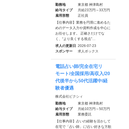
勤務地
東京都 神津島村
給与タイプ
月給23万円～33万円
雇用形態
正社員
【仕事内容】業務を円滑に進めるた
めのデータ入力や資料作成を中心に
お任せします。 正確さだけでな
く、“より良くする視点”…
求人の更新日
2026-07-23
スポンサー
求人ボックス
電話占い師/完全在宅リ
モート/全国採用/高収入/20
代後半から50代活躍中/経
験者優遇
株式会社ピクシィ
勤務地
東京都 神津島村
給与タイプ
月給10万円～50万円
雇用形態
業務委託
【仕事内容】占いの経験を活かして
在宅で「占い師」に!占い好きな方歓