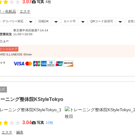
3.07
写真
4枚
メ・化粧品
エステ
・デリバリー対応
日祝OK
カード可
QRコード決済可
女性
東京都中央区銀座7-14-14
営業状況
11:00〜18:00
ニュー
イシャルケア
RD ILLUNEIGE 60min
ット
公式
ーニング整体院KStyleTokyo
3.04
写真
10枚
エステ
鍼灸