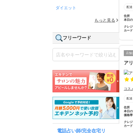
配達
ダイエット
住所
もっと見る
本日の
クレジ
カード
フリーワード
店舗
ア
コス
配達
住所
本日の
価格帯
クレジ
カード
電話占い師/完全在宅リ