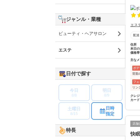
ジャンル・業種
エス
ビューティ・ヘアサロン
配達
住所
本日の
エステ
価格帯
主なメ
ボデ
日付で探す
背面
フェ
リン
今日
明日
8/8
8/9
クレジ
カード
日時
土曜日
指定
8/15
店舗
特長
快