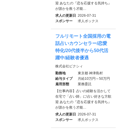
迎 あなたの『恋を応援する気持ち』
が誰かを救う才能…
求人の更新日
2026-07-31
スポンサー
求人ボックス
フルリモート全国採用の電
話占いカウンセラー/恋愛
特化/20代後半から50代活
躍中/経験者優遇
株式会社ピクシィ
勤務地
東京都 神津島村
給与タイプ
月給10万円～50万円
雇用形態
業務委託
【仕事内容】占いの経験を活かして
在宅で「占い師」に!占い好きな方歓
迎 あなたの『恋を応援する気持ち』
が誰かを救う才能…
求人の更新日
2026-07-31
スポンサー
求人ボックス