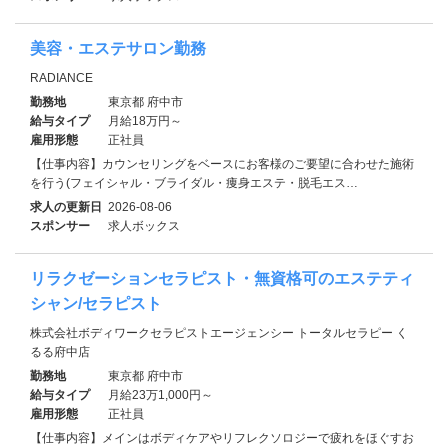
美容・エステサロン勤務
RADIANCE
勤務地
東京都 府中市
給与タイプ
月給18万円～
雇用形態
正社員
【仕事内容】カウンセリングをベースにお客様のご要望に合わせた施術
を行う(フェイシャル・ブライダル・痩身エステ・脱毛エス…
求人の更新日
2026-08-06
スポンサー
求人ボックス
リラクゼーションセラピスト・無資格可のエステティ
シャン/セラピスト
株式会社ボディワークセラピストエージェンシー トータルセラピー く
るる府中店
勤務地
東京都 府中市
給与タイプ
月給23万1,000円～
雇用形態
正社員
【仕事内容】メインはボディケアやリフレクソロジーで疲れをほぐすお