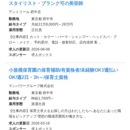
スタイリスト・ブランク可の美容師
アントリール 府中店
勤務地
東京都 府中市
給与タイプ
月給21万8,000円～28万円
雇用形態
正社員
【仕事内容】カット・カラー・パーマ・シャンプー・ヘッドスパ・ブ
ロー・メイク、 予約受付、電話・接客対応、店内清掃 客…
求人の更新日
2026-08-06
スポンサー
求人ボックス
小規模保育園の保育補助/有資格者/未経験OK!/週払い
OK/週2日・3h～/保育士資格
マンパワーグループ株式会社
勤務地
東京都 府中市
給与タイプ
時給1,700円～
雇用形態
派遣社員
【仕事内容】保育士求人をお探しの方はわたしたちへ あなたにあった職
場をピックアップ 理想の職場雰囲気や働き方な…
求人の更新日
2026-03-16
スポンサー
求人ボックス