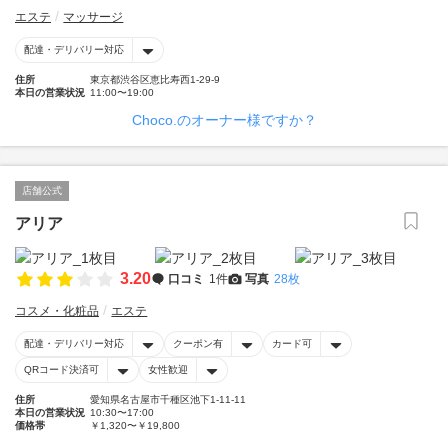
エステ
マッサージ
配達・デリバリー対応
住所
東京都渋谷区恵比寿西1-29-9
本日の営業状況
11:00〜19:00
Choco.のオーナー様ですか？
店舗公式
アリア
3.20
口コミ
1件
写真
28枚
コスメ・化粧品
エステ
配達・デリバリー対応
クーポン有
カード可
QRコード決済可
女性歓迎
住所
愛知県名古屋市千種区池下1-11-11
本日の営業状況
10:30〜17:00
価格帯
￥1,320〜￥19,800