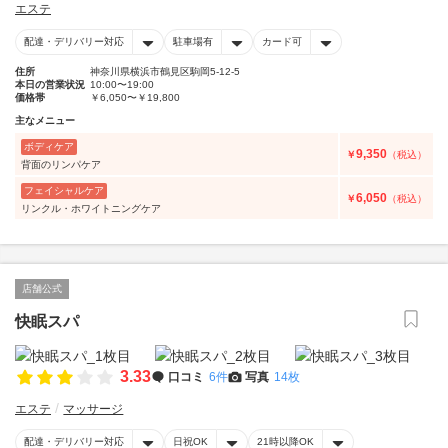
エステ
配達・デリバリー対応
駐車場有
カード可
住所
神奈川県横浜市鶴見区駒岡5-12-5
本日の営業状況
10:00〜19:00
価格帯
￥6,050〜￥19,800
主なメニュー
ボディケア
9,350
￥
（税込）
背面のリンパケア
フェイシャルケア
6,050
￥
（税込）
リンクル・ホワイトニングケア
店舗公式
快眠スパ
3.33
口コミ
6件
写真
14枚
エステ
マッサージ
配達・デリバリー対応
日祝OK
21時以降OK