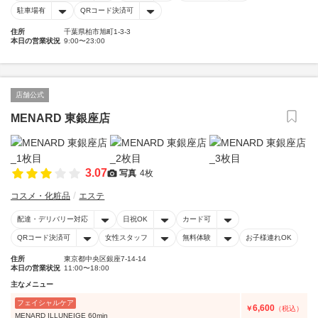
駐車場有
QRコード決済可
住所
千葉県柏市旭町1-3-3
本日の営業状況
9:00〜23:00
店舗公式
MENARD 東銀座店
3.07
写真
4枚
コスメ・化粧品
エステ
配達・デリバリー対応
日祝OK
カード可
QRコード決済可
女性スタッフ
無料体験
お子様連れOK
住所
東京都中央区銀座7-14-14
本日の営業状況
11:00〜18:00
主なメニュー
フェイシャルケア
6,600
￥
（税込）
MENARD ILLUNEIGE 60min