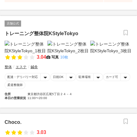
店舗公式
トレーニング整体院KStyleTokyo
3.04
写真
10枚
整体
エステ
鍼灸
配達・デリバリー対応
日祝OK
駐車場有
カード可
柔道整復師
住所
東京都渋谷区広尾5丁目２４－４
本日の営業状況
11:00〜20:00
Choco.
3.03