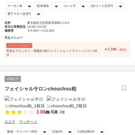
クーポン有
駐車場有
カード可
QRコード決済可
電子マネー決済可
住所
東京都足立区西新井栄町1-12-5
本日の営業状況
14:00〜22:00
価格帯
￥5,500〜￥22,000
主なメニュー
フェイシャルケア
7,700
￥
（税込）
首肩までスッキリ！美肌&小顔フェイシャル＋ドライヘッドスパ 60
分
店舗公式
フェイシャルサロンchouchou柏
3.06
写真
2枚
エステ
マッサージ
配達・デリバリー対応
日祝OK
21時以降OK