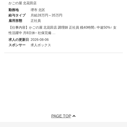
かごの屋 北花田店
勤務地
堺市 北区
給与タイプ
月給28万円～35万円
雇用形態
正社員
【仕事内容】かごの屋 北花田店 調理師 正社員 残40時間↓ 中途50%↑ 女
性活躍中 月8日休↑ 社保完備 …
求人の更新日
2026-08-06
スポンサー
求人ボックス
PAGE TOP