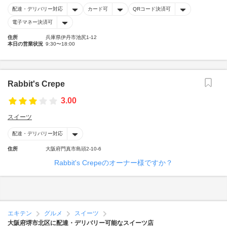
配達・デリバリー対応
カード可
QRコード決済可
電子マネー決済可
住所
兵庫県伊丹市池尻1-12
本日の営業状況
9:30〜18:00
Rabbit's Crepe
3.00
スイーツ
配達・デリバリー対応
住所
大阪府門真市島頭2-10-6
Rabbit's Crepeのオーナー様ですか？
エキテン
グルメ
スイーツ
大阪府堺市北区に配達・デリバリー可能なスイーツ店