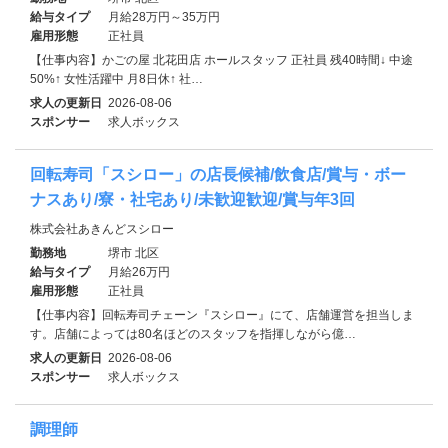
給与タイプ
月給28万円～35万円
雇用形態
正社員
【仕事内容】かごの屋 北花田店 ホールスタッフ 正社員 残40時間↓ 中途
50%↑ 女性活躍中 月8日休↑ 社…
求人の更新日
2026-08-06
スポンサー
求人ボックス
回転寿司「スシロー」の店長候補/飲食店/賞与・ボー
ナスあり/寮・社宅あり/未歓迎歓迎/賞与年3回
株式会社あきんどスシロー
勤務地
堺市 北区
給与タイプ
月給26万円
雇用形態
正社員
【仕事内容】回転寿司チェーン『スシロー』にて、店舗運営を担当しま
す。店舗によっては80名ほどのスタッフを指揮しながら億…
求人の更新日
2026-08-06
スポンサー
求人ボックス
調理師