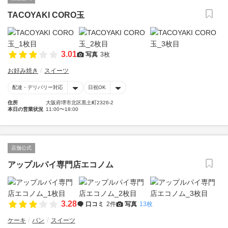
TACOYAKI CORO玉
3.01
写真
3枚
お好み焼き
スイーツ
配達・デリバリー対応
日祝OK
住所
大阪府堺市北区黒土町2326-2
本日の営業状況
11:00〜18:00
店舗公式
アップルパイ専門店エコノム
3.28
口コミ
2件
写真
13枚
ケーキ
パン
スイーツ