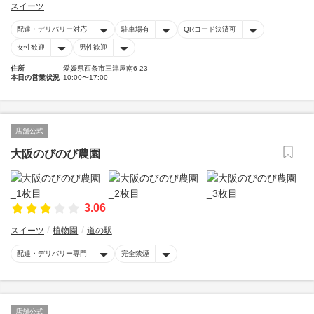
スイーツ
配達・デリバリー対応
駐車場有
QRコード決済可
女性歓迎
男性歓迎
住所
愛媛県西条市三津屋南6-23
本日の営業状況
10:00〜17:00
店舗公式
大阪のびのび農園
3.06
スイーツ
植物園
道の駅
配達・デリバリー専門
完全禁煙
店舗公式