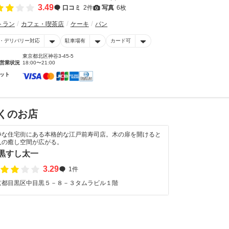
3.49
口コミ
2件
写真
6枚
トラン
カフェ・喫茶店
ケーキ
パン
・デリバリー対応
駐車場有
カード可
東京都北区神谷3-45-5
営業状況
18:00〜21:00
ット
くのお店
静な住宅街にある本格的な江戸前寿司店。木の扉を開けると
人の癒し空間が広がる。
黒すし太一
3.29
1件
京都目黒区中目黒５－８－３タムラビル１階