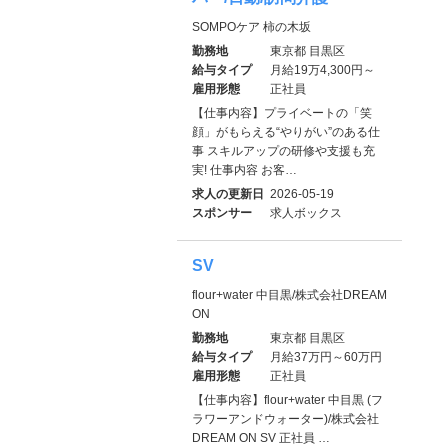
SOMPOケア 柿の木坂
勤務地
東京都 目黒区
給与タイプ
月給19万4,300円～
雇用形態
正社員
【仕事内容】プライベートの「笑
顔」がもらえる“やりがい”のある仕
事 スキルアップの研修や支援も充
実! 仕事内容 お客…
求人の更新日
2026-05-19
スポンサー
求人ボックス
SV
flour+water 中目黒/株式会社DREAM
ON
勤務地
東京都 目黒区
給与タイプ
月給37万円～60万円
雇用形態
正社員
【仕事内容】flour+water 中目黒 (フ
ラワーアンドウォーター)/株式会社
DREAM ON SV 正社員 …