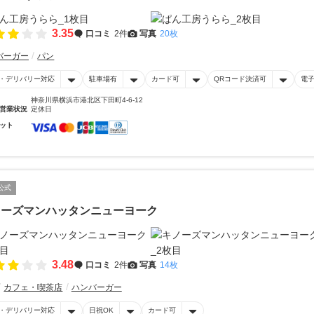
3.35
口コミ
2件
写真
20枚
バーガー
パン
・デリバリー対応
駐車場有
カード可
QRコード決済可
電
神奈川県横浜市港北区下田町4-6-12
営業状況
定休日
ット
公式
ノーズマンハッタンニューヨーク
3.48
口コミ
2件
写真
14枚
カフェ・喫茶店
ハンバーガー
・デリバリー対応
日祝OK
カード可