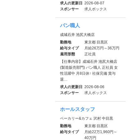
求人の更新日
2026-08-07
スポンサー
求人ボックス
パン職人
成城石井 池尻大橋店
勤務地
東京都 目黒区
給与タイプ
月給26万円～36万円
雇用形態
正社員
【仕事内容】成城石井 池尻大橋店
(製造販売部門) パン職人 正社員 女
性活躍中 月8日休↑ 社保完備 賞与
退…
求人の更新日
2026-08-06
スポンサー
求人ボックス
ホールスタッフ
ベーカリー&カフェ 沢村 中目黒
勤務地
東京都 目黒区
給与タイプ
月給22万1,960円～
40万円