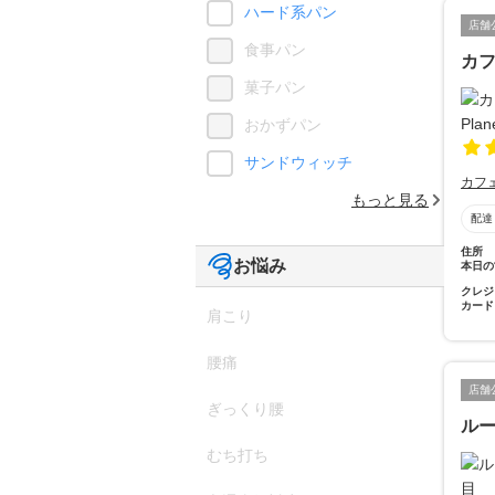
ハード系パン
店舗
食事パン
カフェ
菓子パン
おかずパン
サンドウィッチ
カフ
もっと見る
配達
住所
お悩み
本日の
クレジ
カード
肩こり
腰痛
店舗
ぎっくり腰
ル
むち打ち