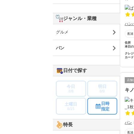
ジャンル・業種
ハン
グルメ
配達
住所
本日の
パン
クレジ
カード
日付で探す
店舗
今日
明日
キ
8/8
8/9
日時
土曜日
指定
8/15
パン
特長
配達