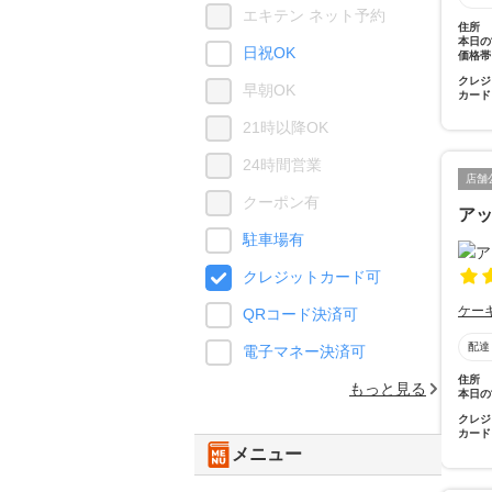
エキテン ネット予約
住所
本日の
日祝OK
価格帯
クレジ
早朝OK
カード
21時以降OK
24時間営業
店舗
クーポン有
ア
駐車場有
クレジットカード可
ケー
QRコード決済可
配達
電子マネー決済可
住所
もっと見る
本日の
クレジ
カード
メニュー