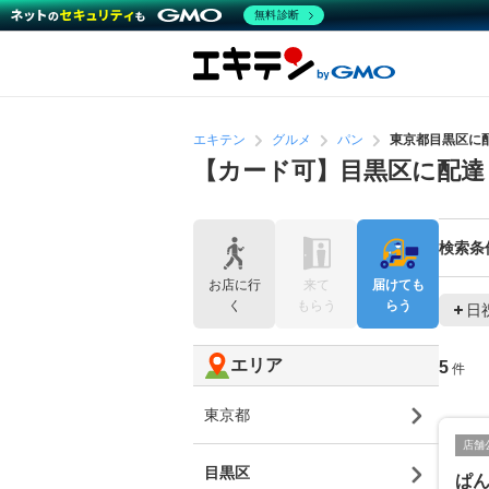
無料診断
エキテン
グルメ
パン
東京都目黒区に
【カード可】目黒区に配達
検索条
お店に行
来て
届けても
く
もらう
らう
日
エリア
5
件
東京都
店舗
目黒区
ぱ