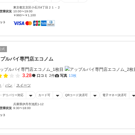
東京都文京区小石川4丁目２１－２
営業状況
10:00〜19:00
￥960〜￥1,100
ット
公式
ップルパイ専門店エコノム
3.28
口コミ
2件
写真
13枚
キ
パン
スイーツ
・デリバリー対応
カード可
QRコード決済可
電子マネー決済可
兵庫県伊丹市池尻1-12
営業状況
9:30〜18:00
ット