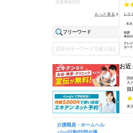
交通事故対応
レス
もっと見る
配達
フリーワード
住所
本日の
クレジ
カード
お近
閑
大
目
東
介護職員・ホームヘル
パー/日勤/訪問介護