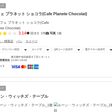
公式
 プラネット ショコラ(Cafe Planete Chocolat)
3.14
口コミ
1件
写真
1枚
ェ・喫茶店
パン
スイーツ
・デリバリー対応
カード可
QRコード決済可
電子マネー決済可
東京都中央区銀座８丁目１８−１１
営業状況
12:00〜19:00
ット
公式
ーン・ウィッチズ・テーブル