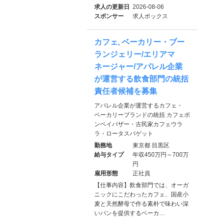
求人の更新日
2026-08-06
スポンサー
求人ボックス
カフェ, ベーカリー・ブー
ランジェリー/エリアマ
ネージャー/アパレル企業
が運営する飲食部門の統括
責任者候補を募集
アパレル企業が運営するカフェ・
ベーカリーブランドの統括 カフェボ
ンベイバザー・古民家カフェウラ
ラ・ロータスバゲット
勤務地
東京都 目黒区
給与タイプ
年収450万円～700万
円
雇用形態
正社員
【仕事内容】飲食部門では、オーガ
ニックにこだわったカフェ、国産小
麦と天然酵母で作る素朴で味わい深
いパンを提供するベーカ…