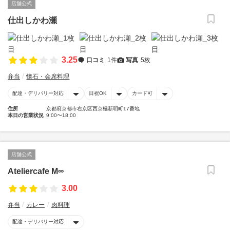
店舗公式
仕出しかわ瀬
3.25
口コミ
1件
写真
5枚
弁当
懐石・会席料理
配達・デリバリー対応
日祝OK
カード可
住所
京都府京都市右京区西京極新明町17番地
本日の営業状況
9:00〜18:00
店舗公式
Ateliercafe M∞
3.00
弁当
カレー
肉料理
配達・デリバリー対応