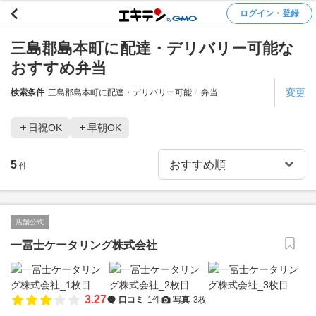
ログイン・登録
三島郡島本町に配達・デリバリー可能な
おすすめ弁当
変更
検索条件
三島郡島本町に配達・デリバリー可能
弁当
日祝OK
早朝OK
5
件
店舗公式
一冨士ケータリング株式会社
3.27
口コミ
1件
写真
3枚