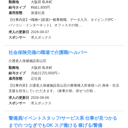
勤務地
大阪府 島本町
給与タイプ
時給1,600円
雇用形態
派遣社員
【仕事内容】<職種> [派遣]一般事務職、データ入力、タイピング(PC・
パソコン・インターネット)、オフィスその他 …
求人の更新日
2026-08-07
スポンサー
求人ボックス
社会保険完備の職場で介護職/ヘルパー
介護老人保健施設若山荘
勤務地
大阪府 島本町
給与タイプ
月給21万5,000円～
雇用形態
正社員
【仕事内容】介護老人保健施設若山荘の療養棟入所者様への 身体・生活
支援を担当していただきます。 (食事介助、排せつ介助…
求人の更新日
2026-08-06
スポンサー
求人ボックス
警備員/イベントスタッフ/サービス系 仕事が見つかる
までの つなぎでもOK スグ働ける 稼げる/警備