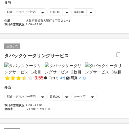
弁当
配達・デリバリー対応
日祝OK
早朝OK
住所
大阪府高槻市大塚町５丁目２１−１
本日の営業状況
8:00〜19:00
店舗公式
タバックケータリングサービス
3.55
口コミ
4件
写真
21枚
弁当
配達・デリバリー専門
日祝OK
カード可
本日の営業状況
9:00〜21:00
価格帯
￥1,980〜￥9,980