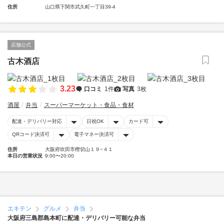
住所
山口県下関市武久町一丁目39-4
店舗公式
古木酒店
3.23
口コミ
1件
写真
3枚
酒屋
弁当
スーパーマーケット・食品・食材
配達・デリバリー対応
日祝OK
カード可
QRコード決済可
電子マネー決済可
住所
大阪府吹田市樫切山１９−４１
本日の営業状況
9:00〜20:00
エキテン
グルメ
弁当
大阪府三島郡島本町に配達・デリバリー可能な弁当