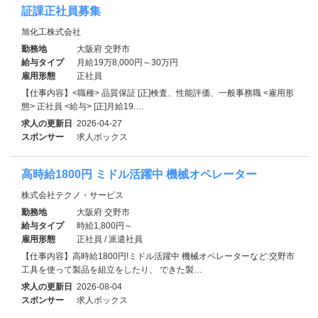
証課正社員募集
旭化工株式会社
勤務地
大阪府 交野市
給与タイプ
月給19万8,000円～30万円
雇用形態
正社員
【仕事内容】<職種> 品質保証 [正]検査、性能評価、一般事務職 <雇用形
態> 正社員 <給与> [正]月給19.…
求人の更新日
2026-04-27
スポンサー
求人ボックス
高時給1800円 ミドル活躍中 機械オペレーター
株式会社テクノ・サービス
勤務地
大阪府 交野市
給与タイプ
時給1,800円～
雇用形態
正社員 / 派遣社員
【仕事内容】高時給1800円!ミドル活躍中 機械オペレーターなど:交野市
工具を使って製品を組立をしたり、 できた製…
求人の更新日
2026-08-04
スポンサー
求人ボックス