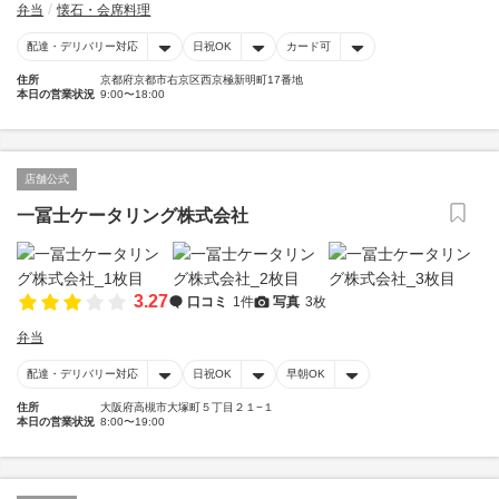
弁当
懐石・会席料理
配達・デリバリー対応
日祝OK
カード可
住所
京都府京都市右京区西京極新明町17番地
本日の営業状況
9:00〜18:00
店舗公式
一冨士ケータリング株式会社
3.27
口コミ
1件
写真
3枚
弁当
配達・デリバリー対応
日祝OK
早朝OK
住所
大阪府高槻市大塚町５丁目２１−１
本日の営業状況
8:00〜19:00