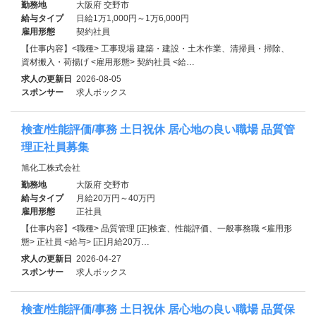
勤務地
大阪府 交野市
給与タイプ
日給1万1,000円～1万6,000円
雇用形態
契約社員
【仕事内容】<職種> 工事現場 建築・建設・土木作業、清掃員・掃除、
資材搬入・荷揚げ <雇用形態> 契約社員 <給…
求人の更新日
2026-08-05
スポンサー
求人ボックス
検査/性能評価/事務 土日祝休 居心地の良い職場 品質管
理正社員募集
旭化工株式会社
勤務地
大阪府 交野市
給与タイプ
月給20万円～40万円
雇用形態
正社員
【仕事内容】<職種> 品質管理 [正]検査、性能評価、一般事務職 <雇用形
態> 正社員 <給与> [正]月給20万…
求人の更新日
2026-04-27
スポンサー
求人ボックス
検査/性能評価/事務 土日祝休 居心地の良い職場 品質保