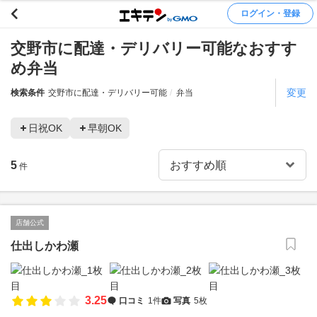
ログイン・登録
交野市に配達・デリバリー可能なおすす
め弁当
変更
検索条件
交野市に配達・デリバリー可能
弁当
日祝OK
早朝OK
5
件
店舗公式
仕出しかわ瀬
3.25
口コミ
1件
写真
5枚