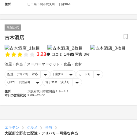
住所
山口県下関市武久町一丁目39-4
店舗公式
古木酒店
3.23
口コミ
1件
写真
3枚
酒屋
弁当
スーパーマーケット・食品・食材
配達・デリバリー対応
日祝OK
カード可
QRコード決済可
電子マネー決済可
住所
大阪府吹田市樫切山１９−４１
本日の営業状況
9:00〜20:00
エキテン
グルメ
弁当
大阪府交野市に配達・デリバリー可能な弁当