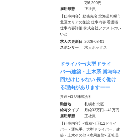
万6,200円
雇用形態
正社員
【仕事内容】勤務先名 北海道札幌市
北区エリアの施設 仕事内容 看護職
仕事内容詳細 株式会社ファストのい
いと…
求人の更新日
2026-08-01
スポンサー
求人ボックス
ドライバー/大型ドライ
バー/建築・土木系 賞与年2
回だけじゃない 長く働け
る理由がありますーー
共通Fロジ株式会社
勤務地
札幌市 北区
給与タイプ
月給33万円～41万円
雇用形態
正社員
【仕事内容】<職種> [正]12ドライ
バー・運転手、大型ドライバー、建
築・土木その他 <雇用形態> 正社員