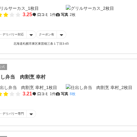
3.25
口コミ
1件
写真
2枚
・デリバリー対応
クーポン有
北海道札幌市東区東苗穂三条１丁目3-45
公式
し弁当 肉割烹 幸村
3.21
口コミ
1件
写真
8枚
・デリバリー専門