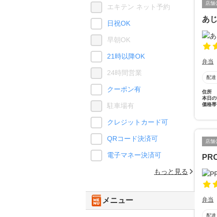
店舗
エキテン ネット予約
あ
日祝OK
早朝OK
21時以降OK
弁当
24時間営業
配達
クーポン有
住所
本日の
価格帯
駐車場有
クレジットカード可
QRコード決済可
店舗
電子マネー決済可
PR
もっと見る
弁当
メニュー
配達