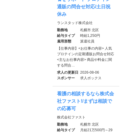
通販の問合せ対応/土日祝
休み
ランスタッド株式会社
勤務地
札幌市 北区
給与タイプ
時給1,250円
雇用形態
派遣社員
【仕事内容】<お仕事の内容> 人気
プロテインの定期通販お問合せ対応
<主なお仕事内容> 商品や料金に関
する問合…
求人の更新日
2026-08-06
スポンサー
求人ボックス
看護の相談するなら株式会
社ファスト!/まずは相談で
の応募可
株式会社ファスト
勤務地
札幌市 北区
給与タイプ
月給21万500円～29