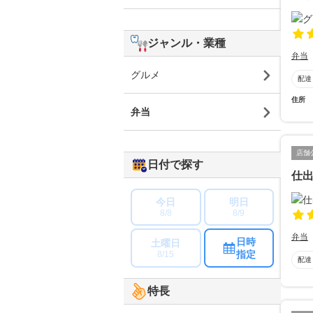
ジャンル・業種
弁当
グルメ
配達
住所
弁当
店舗
日付で探す
仕出
今日
明日
8/8
8/9
弁当
日時
土曜日
指定
8/15
配達
特長