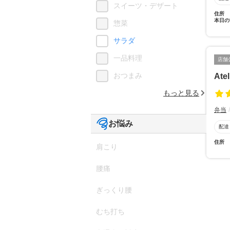
スイーツ・デザート
住所
本日の
惣菜
サラダ
一品料理
店舗
おつまみ
Ate
もっと見る
弁当
お悩み
配達
住所
肩こり
腰痛
ぎっくり腰
むち打ち