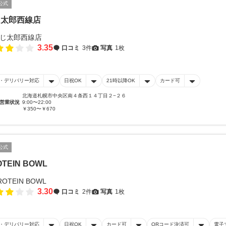
公式
じ太郎西線店
3.35
口コミ
3件
写真
1枚
・デリバリー対応
日祝OK
21時以降OK
カード可
北海道札幌市中央区南４条西１４丁目２−２６
営業状況
9:00〜22:00
￥350〜￥670
公式
OTEIN BOWL
3.30
口コミ
2件
写真
1枚
・デリバリー対応
日祝OK
カード可
QRコード決済可
電子