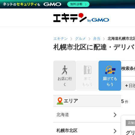
無料診断
エキテン
グルメ
弁当
北海道札幌市北
札幌市北区に配達・デリバ
検索条
お店に行
来て
届けても
く
もらう
らう
日
エリア
5
件
北海道
店舗
札幌市北区
グ