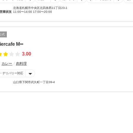
北海道札幌市中央区北四条西11丁目23-1
営業状況
11:00〜14:00 17:00〜20:00
公式
liercafe M∞
3.00
カレー
肉料理
・デリバリー対応
山口県下関市武久町一丁目39-4