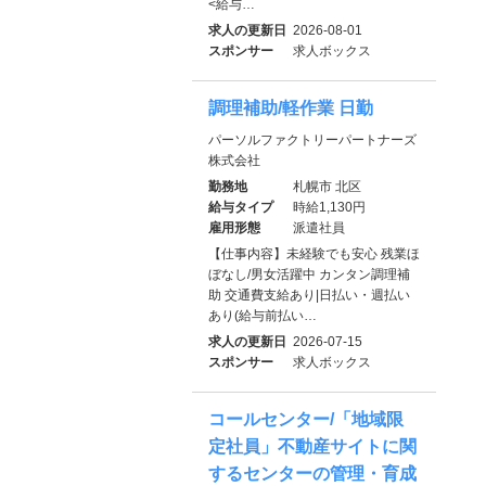
<給与…
求人の更新日
2026-08-01
スポンサー
求人ボックス
調理補助/軽作業 日勤
パーソルファクトリーパートナーズ
株式会社
勤務地
札幌市 北区
給与タイプ
時給1,130円
雇用形態
派遣社員
【仕事内容】未経験でも安心 残業ほ
ぼなし/男女活躍中 カンタン調理補
助 交通費支給あり|日払い・週払い
あり(給与前払い…
求人の更新日
2026-07-15
スポンサー
求人ボックス
コールセンター/「地域限
定社員」不動産サイトに関
するセンターの管理・育成