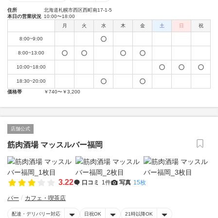
住所
北海道札幌市西区西町南17-1-5
本日の営業状況
10:00〜18:00
月
火
水
木
金
土
日
祝
8:00~9:00
8:00~13:00
10:00~18:00
18:30~20:00
価格帯
￥740〜￥3,200
店舗公式
筋肉酒場 マッスルバー福岡
3.22
口コミ
1件
写真
15枚
バー
カフェ・喫茶店
配達・デリバリー対応
日祝OK
21時以降OK