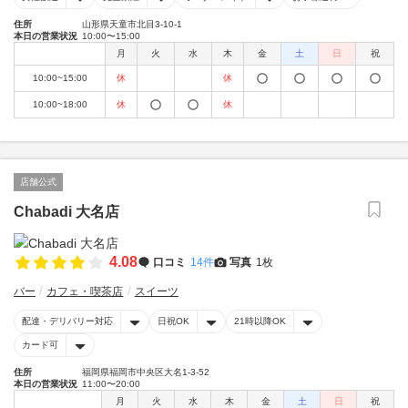
住所
山形県天童市北目3-10-1
本日の営業状況
10:00〜15:00
月
火
水
木
金
土
日
祝
10:00~15:00
休
休
10:00~18:00
休
休
店舗公式
Chabadi 大名店
4.08
口コミ
14件
写真
1枚
バー
カフェ・喫茶店
スイーツ
配達・デリバリー対応
日祝OK
21時以降OK
カード可
住所
福岡県福岡市中央区大名1-3-52
本日の営業状況
11:00〜20:00
月
火
水
木
金
土
日
祝