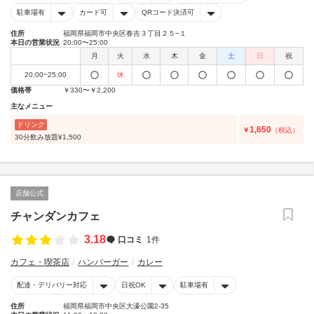
駐車場有
カード可
QRコード決済可
住所
福岡県福岡市中央区春吉３丁目２５−１
本日の営業状況
20:00〜25:00
月
火
水
木
金
土
日
祝
20:00~25:00
休
価格帯
￥330〜￥2,200
主なメニュー
ドリンク
1,650
￥
（税込）
30分飲み放題¥1,500
店舗公式
チャンダンカフェ
3.18
口コミ
1件
カフェ・喫茶店
ハンバーガー
カレー
配達・デリバリー対応
日祝OK
駐車場有
住所
福岡県福岡市中央区大濠公園2-35