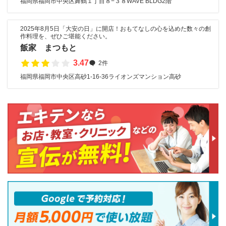
福岡県福岡市中央区舞鶴１丁目８−３８WAVE BLDG2階
2025年8月5日「大安の日」に開店！おもてなしの心を込めた数々の創
作料理を、ぜひご堪能ください。
飯家 まつもと
3.47
2件
福岡県福岡市中央区高砂1-16-36ライオンズマンション高砂