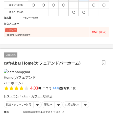
11:00~20:00
11:00~23:00
価格帯
￥50〜￥540
主なメニュー
ドリンク
50
￥
（税込）
Topping Marshmallow
店舗公式
cafe&bar Home(カフェアンドバーホーム)
4.03
口コミ
14件
写真
1枚
レストラン
バー
カフェ・喫茶店
配達・デリバリー対応
日祝OK
21時以降OK
住所
福岡県福岡市中央区大名１丁目３−６