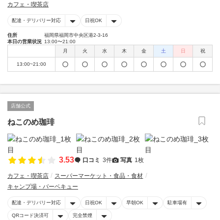
カフェ・喫茶店
配達・デリバリー対応
日祝OK
住所
福岡県福岡市中央区港2-3-16
本日の営業状況
13:00〜21:00
月
火
水
木
金
土
日
祝
13:00~21:00
店舗公式
ねこのめ珈琲
3.53
口コミ
3件
写真
1枚
カフェ・喫茶店
スーパーマーケット・食品・食材
キャンプ場・バーベキュー
配達・デリバリー対応
日祝OK
早朝OK
駐車場有
QRコード決済可
完全禁煙