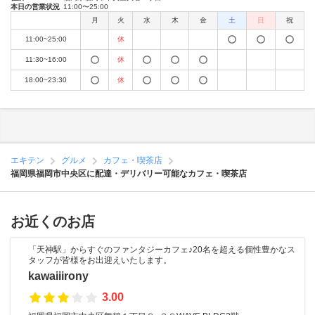
本日の営業状況
11:00〜25:00
月
火
水
木
金
土
日
祝
11:00~25:00
休
11:30~16:00
休
18:00~23:30
休
エキテン
グルメ
カフェ・喫茶店
福岡県福岡市中央区に配達・デリバリー可能なカフェ・喫茶店
お近くのお店
「天神駅」からすぐのファンタジーカフェ♪20名を超える個性豊かなス
タッフが皆様をお出迎えいたします。
kawaiiirony
3.00