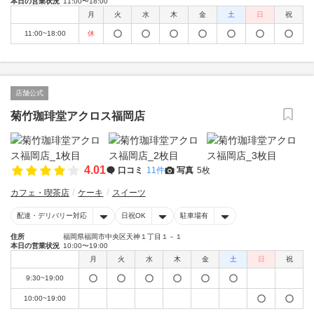
本日の営業状況
11:00〜18:00
月
火
水
木
金
土
日
祝
11:00~18:00
休
店舗公式
菊竹珈琲堂アクロス福岡店
4.01
口コミ
11件
写真
5枚
カフェ・喫茶店
ケーキ
スイーツ
配達・デリバリー対応
日祝OK
駐車場有
住所
福岡県福岡市中央区天神１丁目１－１
本日の営業状況
10:00〜19:00
月
火
水
木
金
土
日
祝
9:30~19:00
10:00~19:00