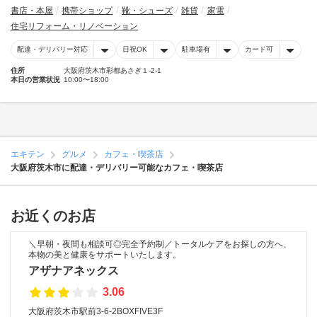
書店・本屋
携帯ショップ
靴・シューズ
雑貨
家電
住宅リフォーム・リノベーション
配達・デリバリー対応
日祝OK
駐車場有
カード可
住所
大阪府茨木市彩都あさぎ１-2-1
本日の営業状況
10:00〜18:00
エキテン
グルメ
カフェ・喫茶店
大阪府茨木市に配達・デリバリー可能なカフェ・喫茶店
お近くのお店
＼早朝・夜間も相談可◎完全予約制／トータルケアをお探しの方へ、
本物の美と健康をサポートいたします。
アザナアネックス
3.06
大阪府茨木市駅前3-6-2BOXFIVE3F