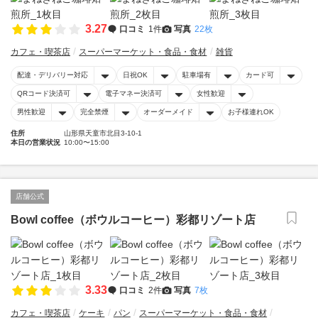
3.27
口コミ
1件
写真
22枚
カフェ・喫茶店
スーパーマーケット・食品・食材
雑貨
配達・デリバリー対応
日祝OK
駐車場有
カード可
QRコード決済可
電子マネー決済可
女性歓迎
男性歓迎
完全禁煙
オーダーメイド
お子様連れOK
住所
山形県天童市北目3-10-1
本日の営業状況
10:00〜15:00
店舗公式
Bowl coffee（ボウルコーヒー）彩都リゾート店
3.33
口コミ
2件
写真
7枚
カフェ・喫茶店
ケーキ
パン
スーパーマーケット・食品・食材