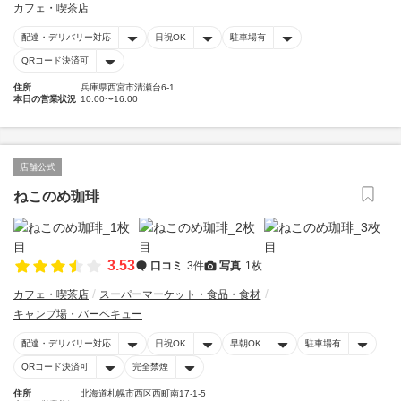
カフェ・喫茶店
配達・デリバリー対応
日祝OK
駐車場有
QRコード決済可
住所
兵庫県西宮市清瀬台6-1
本日の営業状況
10:00〜16:00
店舗公式
ねこのめ珈琲
3.53
口コミ
3件
写真
1枚
カフェ・喫茶店
スーパーマーケット・食品・食材
キャンプ場・バーベキュー
配達・デリバリー対応
日祝OK
早朝OK
駐車場有
QRコード決済可
完全禁煙
住所
北海道札幌市西区西町南17-1-5