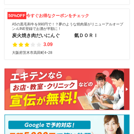
50%OFF
今すぐお得なクーポンをチェック
A5の黒毛和牛を990円で！？夢のような焼肉屋がリニューアルオープ
ン♪LINE登録でお酒が半額に！
炭火焼き肉だいにんぐ 氣ＤＯＲＩ
3.09
大阪府茨木市高田町4ｰ28