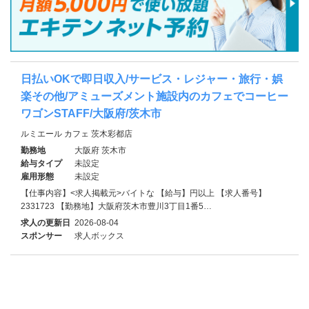
日払いOKで即日収入/サービス・レジャー・旅行・娯
楽その他/アミューズメント施設内のカフェでコーヒー
ワゴンSTAFF/大阪府/茨木市
ルミエール カフェ 茨木彩都店
勤務地
大阪府 茨木市
給与タイプ
未設定
雇用形態
未設定
【仕事内容】<求人掲載元>バイトな 【給与】円以上 【求人番号】
2331723 【勤務地】大阪府茨木市豊川3丁目1番5…
求人の更新日
2026-08-04
スポンサー
求人ボックス