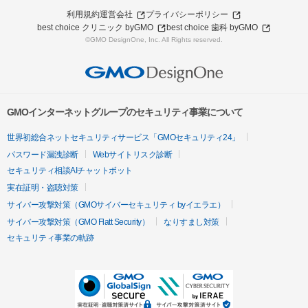
利用規約
運営会社
プライバシーポリシー
best choice クリニック byGMO
best choice 歯科 byGMO
©GMO DesignOne, Inc. All Rights reserved.
GMOインターネットグループのセキュリティ事業について
世界初総合ネットセキュリティサービス「GMOセキュリティ24」
パスワード漏洩診断
Webサイトリスク診断
セキュリティ相談AIチャットボット
実在証明・盗聴対策
サイバー攻撃対策（GMOサイバーセキュリティ byイエラエ）
サイバー攻撃対策（GMO Flatt Security）
なりすまし対策
セキュリティ事業の軌跡