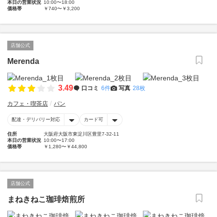
本日の営業状況
10:00〜18:00
価格帯
￥740〜￥3,200
店舗公式
Merenda
3.49
口コミ
6件
写真
28枚
カフェ・喫茶店
パン
配達・デリバリー対応
カード可
住所
大阪府大阪市東淀川区豊里7-32-11
本日の営業状況
10:00〜17:00
価格帯
￥1,280〜￥44,800
店舗公式
まねきねこ珈琲焙煎所