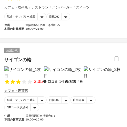
カフェ・喫茶店
レストラン
ハンバーガー
スイーツ
配達・デリバリー対応
日祝OK
住所
大阪府堺市堺区一条通15-5
本日の営業状況
10:00〜21:00
店舗公式
サイゴンの輪
3.35
口コミ
1件
写真
4枚
カフェ・喫茶店
配達・デリバリー対応
日祝OK
駐車場有
QRコード決済可
住所
兵庫県西宮市清瀬台6-1
本日の営業状況
10:00〜16:00