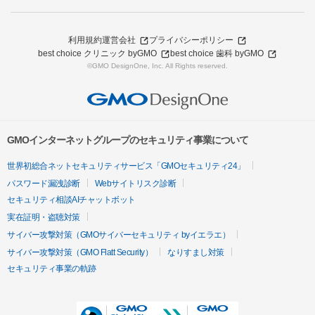
利用規約
運営会社
プライバシーポリシー
best choice クリニック byGMO
best choice 歯科 byGMO
©GMO DesignOne, Inc. All Rights reserved.
GMOインターネットグループのセキュリティ事業について
世界初総合ネットセキュリティサービス「GMOセキュリティ24」
パスワード漏洩診断
Webサイトリスク診断
セキュリティ相談AIチャットボット
実在証明・盗聴対策
サイバー攻撃対策（GMOサイバーセキュリティ byイエラエ）
サイバー攻撃対策（GMO Flatt Security）
なりすまし対策
セキュリティ事業の軌跡