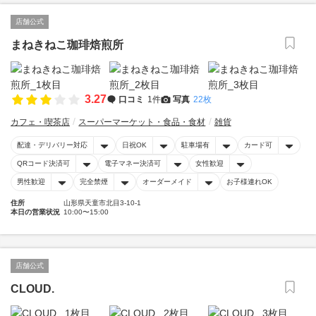
店舗公式
まねきねこ珈琲焙煎所
3.27
口コミ
1件
写真
22枚
カフェ・喫茶店
スーパーマーケット・食品・食材
雑貨
配達・デリバリー対応
日祝OK
駐車場有
カード可
QRコード決済可
電子マネー決済可
女性歓迎
男性歓迎
完全禁煙
オーダーメイド
お子様連れOK
住所
山形県天童市北目3-10-1
本日の営業状況
10:00〜15:00
店舗公式
CLOUD.