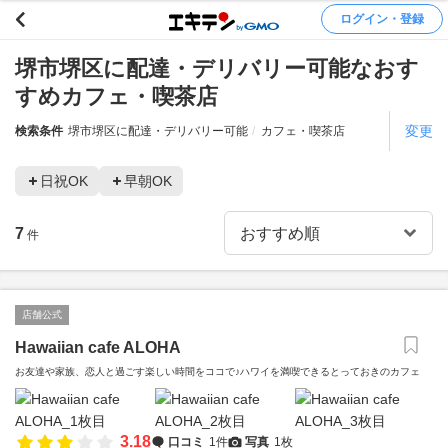
ログイン・登録
堺市堺区に配達・デリバリー可能なおす
すめカフェ・喫茶店
変更
検索条件
堺市堺区に配達・デリバリー可能
カフェ・喫茶店
日祝OK
早朝OK
7
件
店舗公式
Hawaiian cafe ALOHA
お友達や家族、恋人と過ごす楽しい時間をココで♪ハワイを満喫できるとっておきのカフェ
3.18
口コミ
1件
写真
1枚