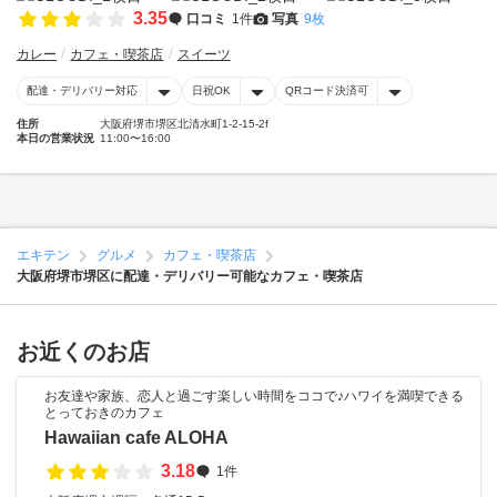
3.35
口コミ
1件
写真
9枚
カレー
カフェ・喫茶店
スイーツ
配達・デリバリー対応
日祝OK
QRコード決済可
住所
大阪府堺市堺区北清水町1-2-15-2f
本日の営業状況
11:00〜16:00
エキテン
グルメ
カフェ・喫茶店
大阪府堺市堺区に配達・デリバリー可能なカフェ・喫茶店
お近くのお店
お友達や家族、恋人と過ごす楽しい時間をココで♪ハワイを満喫できる
とっておきのカフェ
Hawaiian cafe ALOHA
3.18
1件