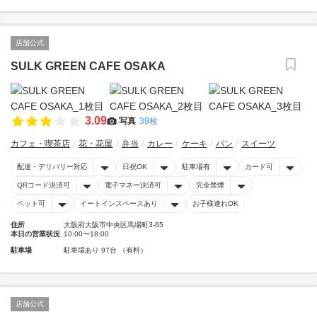
店舗公式
SULK GREEN CAFE OSAKA
3.09
写真
39枚
カフェ・喫茶店
花・花屋
弁当
カレー
ケーキ
パン
スイーツ
配達・デリバリー対応
日祝OK
駐車場有
カード可
QRコード決済可
電子マネー決済可
完全禁煙
ペット可
イートインスペースあり
お子様連れOK
住所
大阪府大阪市中央区馬場町3-65
本日の営業状況
10:00〜18:00
駐車場
駐車場あり 97台 （有料）
店舗公式