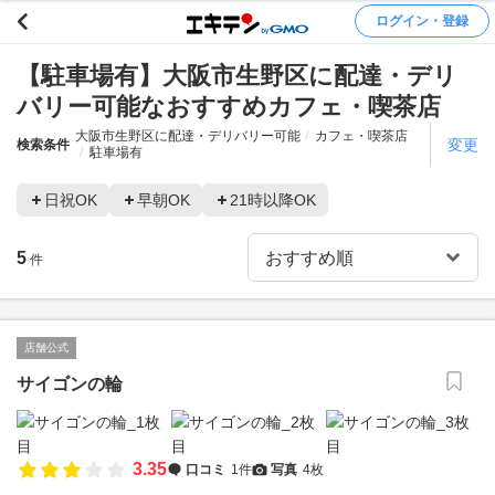
ログイン・登録
【駐車場有】大阪市生野区に配達・デリ
バリー可能なおすすめカフェ・喫茶店
大阪市生野区に配達・デリバリー可能
カフェ・喫茶店
変更
検索条件
駐車場有
日祝OK
早朝OK
21時以降OK
5
件
店舗公式
サイゴンの輪
3.35
口コミ
1件
写真
4枚