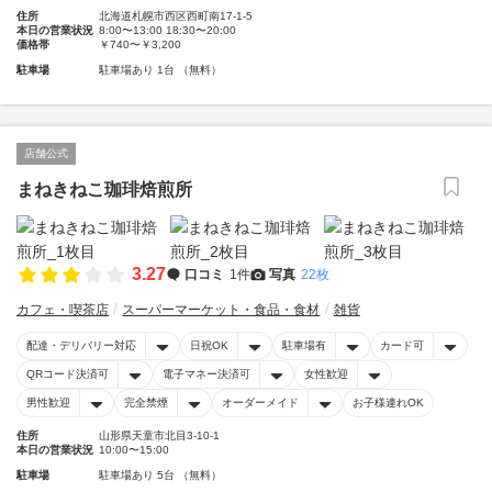
住所
北海道札幌市西区西町南17-1-5
本日の営業状況
8:00〜13:00 18:30〜20:00
価格帯
￥740〜￥3,200
駐車場
駐車場あり 1台 （無料）
店舗公式
まねきねこ珈琲焙煎所
3.27
口コミ
1件
写真
22枚
カフェ・喫茶店
スーパーマーケット・食品・食材
雑貨
配達・デリバリー対応
日祝OK
駐車場有
カード可
QRコード決済可
電子マネー決済可
女性歓迎
男性歓迎
完全禁煙
オーダーメイド
お子様連れOK
住所
山形県天童市北目3-10-1
本日の営業状況
10:00〜15:00
駐車場
駐車場あり 5台 （無料）