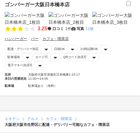
ゴンバーガー大阪日本橋本店
3.25
口コミ
1件
写真
11枚
ハンバーガー
バー
カフェ・喫茶店
配達・デリバリー対応
日祝OK
21時以降OK
駐車場有
カード可
QRコード決済可
電子マネー決済可
住所
大阪府大阪市浪速区日本橋東1-10-17
本日の営業状況
11:00〜24:00
駐車場
駐車場あり （有料）
エキテン
グルメ
カフェ・喫茶店
大阪府大阪市生野区に配達・デリバリー可能なカフェ・喫茶店