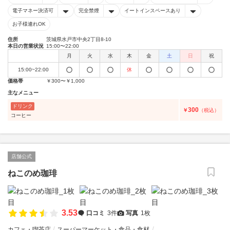
電子マネー決済可
完全禁煙
イートインスペースあり
お子様連れOK
住所
茨城県水戸市中央2丁目8-10
本日の営業状況
15:00〜22:00
月
火
水
木
金
土
日
祝
15:00~22:00
休
価格帯
￥300〜￥1,000
主なメニュー
ドリンク
300
￥
（税込）
コーヒー
店舗公式
ねこのめ珈琲
3.53
口コミ
3件
写真
1枚
カフェ・喫茶店
スーパーマーケット・食品・食材