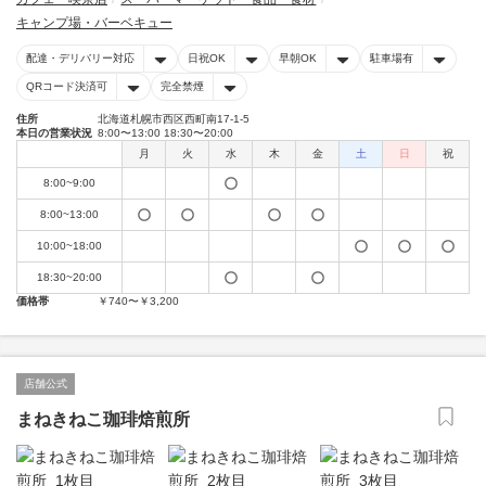
キャンプ場・バーベキュー
配達・デリバリー対応
日祝OK
早朝OK
駐車場有
QRコード決済可
完全禁煙
住所
北海道札幌市西区西町南17-1-5
本日の営業状況
8:00〜13:00 18:30〜20:00
月
火
水
木
金
土
日
祝
8:00~9:00
8:00~13:00
10:00~18:00
18:30~20:00
価格帯
￥740〜￥3,200
店舗公式
まねきねこ珈琲焙煎所