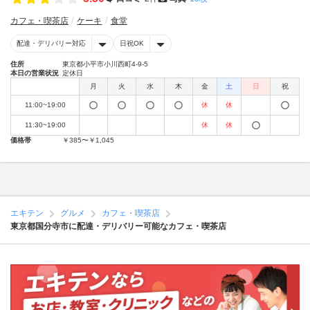
カフェ・喫茶店
ケーキ
食堂
配達・デリバリー対応
日祝OK
住所
東京都小平市小川西町4-9-5
本日の営業状況
定休日
月
火
水
木
金
土
日
祝
11:00~19:00
休
休
11:30~19:00
休
休
価格帯
￥385〜￥1,045
エキテン
グルメ
カフェ・喫茶店
東京都国分寺市に配達・デリバリー可能なカフェ・喫茶店