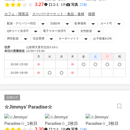
3.27
口コミ
1件
写真
22枚
カフェ・喫茶店
スーパーマーケット・食品・食材
雑貨
配達・デリバリー対応
日祝OK
駐車場有
カード可
QRコード決済可
電子マネー決済可
女性歓迎
男性歓迎
完全禁煙
オーダーメイド
お子様連れOK
住所
山形県天童市北目3-10-1
本日の営業状況
10:00〜15:00
月
火
水
木
金
土
日
祝
10:00~15:00
休
休
10:00~18:00
休
休
店舗公式
☆Jimmys’ Paradise☆
3.30
口コミ
2件
写真
15枚