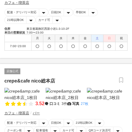
カフェ・喫茶店
配達・デリバリー対応
日祝OK
早朝OK
21時以降OK
カード可
住所
東京都葛飾区西新小岩1-3-10-2F
本日の営業状況
7:00〜23:00
月
火
水
木
金
土
日
祝
7:00~23:00
店舗公式
crepe&cafe nico総本店
3.52
口コミ
3件
写真
27枚
カフェ・喫茶店
バー
配達・デリバリー対応
日祝OK
21時以降OK
クーポン有
駐車場有
カード可
QRコード決済可