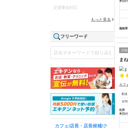
本日の
交通事故対応
もっと見る
価格帯
フリーワード
店舗
ま
カフ
配達
女性
住所
本日の
カフェ/店長・店長候補/ク