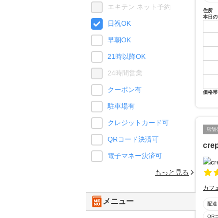
エキテン ネット予約
住所
本日の
日祝OK
早朝OK
21時以降OK
24時間営業
クーポン有
価格帯
駐車場有
クレジットカード可
店舗
QRコード決済可
cre
電子マネー決済可
もっと見る
カフ
メニュー
配達
QR