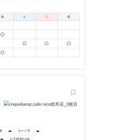
金
土
日
祝
有
カード可
お子様連れOK