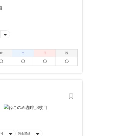
金
土
日
祝
済可
完全禁煙