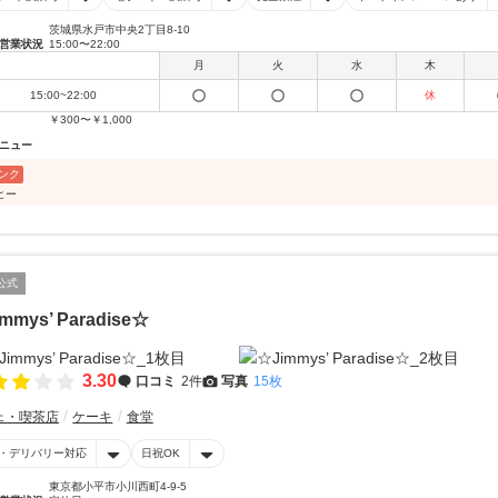
茨城県水戸市中央2丁目8-10
営業状況
15:00〜22:00
月
火
水
木
15:00~22:00
休
￥300〜￥1,000
ニュー
ンク
ヒー
公式
mmys’ Paradise☆
3.30
口コミ
2件
写真
15枚
ェ・喫茶店
ケーキ
食堂
・デリバリー対応
日祝OK
東京都小平市小川西町4-9-5