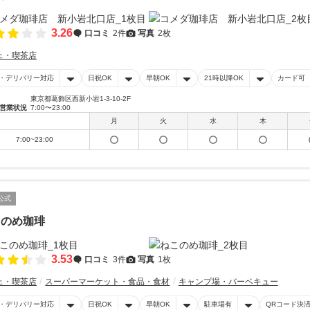
3.26
口コミ
2件
写真
2枚
ェ・喫茶店
・デリバリー対応
日祝OK
早朝OK
21時以降OK
カード可
東京都葛飾区西新小岩1-3-10-2F
営業状況
7:00〜23:00
月
火
水
木
7:00~23:00
公式
このめ珈琲
3.53
口コミ
3件
写真
1枚
ェ・喫茶店
スーパーマーケット・食品・食材
キャンプ場・バーベキュー
・デリバリー対応
日祝OK
早朝OK
駐車場有
QRコード決