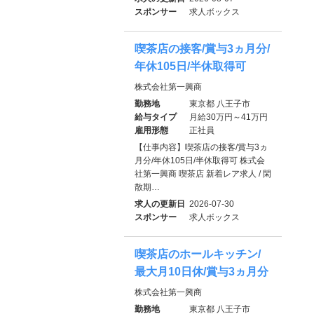
スポンサー
求人ボックス
喫茶店の接客/賞与3ヵ月分/
年休105日/半休取得可
株式会社第一興商
勤務地
東京都 八王子市
給与タイプ
月給30万円～41万円
雇用形態
正社員
【仕事内容】喫茶店の接客/賞与3ヵ
月分/年休105日/半休取得可 株式会
社第一興商 喫茶店 新着レア求人 / 閑
散期…
求人の更新日
2026-07-30
スポンサー
求人ボックス
喫茶店のホールキッチン/
最大月10日休/賞与3ヵ月分
株式会社第一興商
勤務地
東京都 八王子市