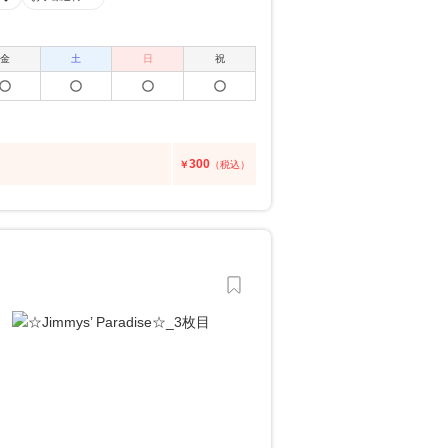
金
土
日
祝
300
￥
（税込）