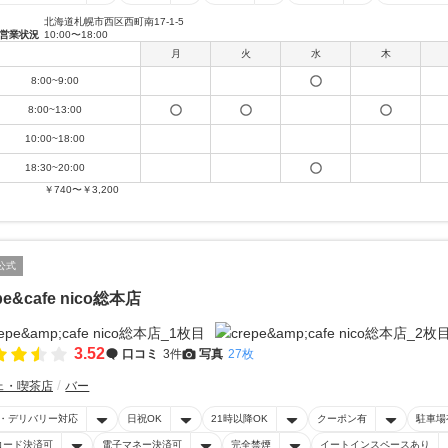
北海道札幌市西区西町南17-1-5
営業状況
10:00〜18:00
月
火
水
木
8:00~9:00
8:00~13:00
10:00~18:00
18:30~20:00
￥740〜￥3,200
公式
pe&cafe nico総本店
3.52
口コミ
3件
写真
27枚
ェ・喫茶店
バー
・デリバリー対応
日祝OK
21時以降OK
クーポン有
駐車場
コード決済可
電子マネー決済可
完全禁煙
イートインスペースあり