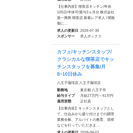
【仕事内容】喫茶店キッチン/年休
105日/半休可/賞与3ヵ月分 株式会社
第一興商 喫茶店 新着レア求人 / 閑散
期に…
求人の更新日
2026-07-30
スポンサー
求人ボックス
カフェ/キッチンスタッフ/
クラシカルな喫茶店でキッ
チンスタッフを募集/月
8~10日休み
八王子珈琲店 八王子珈琲店
勤務地
東京都 八王子市
給与タイプ
月給27万円～41万円
雇用形態
正社員
【仕事内容】キッチンスタッフとし
て、仕込みから盛り付けまでの調理
業務全般、アルバイトの教育、清掃
などを行っていただきま…
求人の更新日
2026-08-07