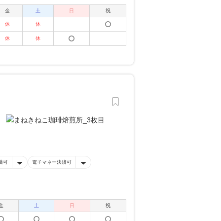
金
土
日
祝
休
休
休
休
済可
電子マネー決済可
金
土
日
祝