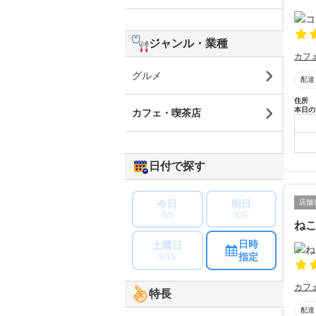
ジャンル・業種
カフ
グルメ
配達
住所
本日の
カフェ・喫茶店
日付で探す
店舗
今日
明日
8/8
8/9
ね
日時
土曜日
指定
8/15
カフ
特長
配達