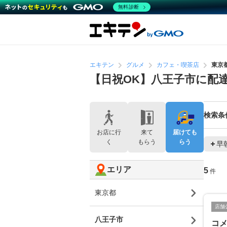
無料診断
エキテン
グルメ
カフェ・喫茶店
東京
【日祝OK】八王子市に配
検索条
お店に行
来て
届けても
く
もらう
らう
早
エリア
5
件
東京都
店舗
八王子市
コ