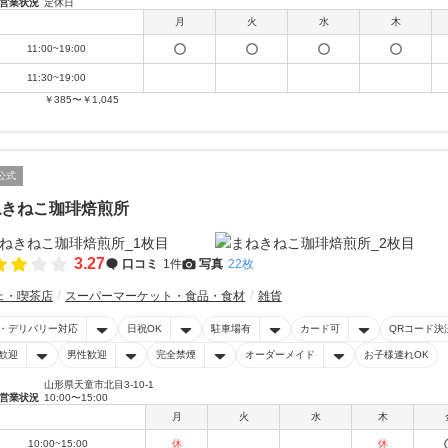
営業状況
定休日
月
火
水
木
11:00~19:00
11:30~19:00
￥385〜￥1,045
公式
ねきねこ珈琲焙煎所
3.27
口コミ
1件
写真
22枚
ェ・喫茶店
スーパーマーケット・食品・食材
雑貨
・デリバリー対応
日祝OK
駐車場有
カード可
QRコード決
歓迎
男性歓迎
完全禁煙
オーダーメイド
お子様連れOK
山形県天童市北目3-10-1
営業状況
10:00〜15:00
月
火
水
木
10:00~15:00
休
休