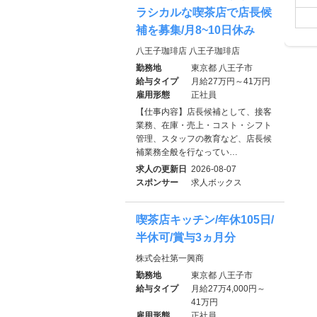
ラシカルな喫茶店で店長候
補を募集/月8~10日休み
八王子珈琲店 八王子珈琲店
勤務地
東京都 八王子市
給与タイプ
月給27万円～41万円
雇用形態
正社員
【仕事内容】店長候補として、接客
業務、在庫・売上・コスト・シフト
管理、スタッフの教育など、店長候
補業務全般を行なってい…
求人の更新日
2026-08-07
スポンサー
求人ボックス
喫茶店キッチン/年休105日/
半休可/賞与3ヵ月分
株式会社第一興商
勤務地
東京都 八王子市
給与タイプ
月給27万4,000円～
41万円
雇用形態
正社員