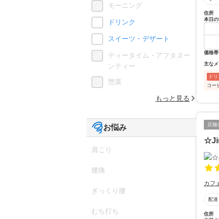
モーニング
住所
本日の
ドリンク
スイーツ・デザート
価格帯
ティータイム・アフタヌー
主なメ
ンティー
ドリ
惣菜
コー
もっと見る
店舗
お悩み
☆Ji
肩こり
腰痛
カフ
ぎっくり腰
配達
むち打ち
住所