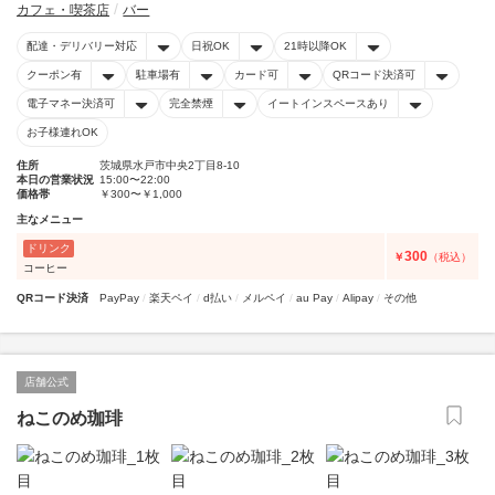
カフェ・喫茶店
バー
配達・デリバリー対応
日祝OK
21時以降OK
クーポン有
駐車場有
カード可
QRコード決済可
電子マネー決済可
完全禁煙
イートインスペースあり
お子様連れOK
住所
茨城県水戸市中央2丁目8-10
本日の営業状況
15:00〜22:00
価格帯
￥300〜￥1,000
主なメニュー
ドリンク
300
￥
（税込）
コーヒー
QRコード決済
PayPay
楽天ペイ
d払い
メルペイ
au Pay
Alipay
その他
店舗公式
ねこのめ珈琲