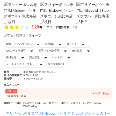
3.29
口コミ
1件
写真
11枚
カフェ・喫茶店
スイーツ
配達・デリバリー対応
日祝OK
カード可
QRコード決済可
電子マネー決済可
女性歓迎
男性歓迎
完全禁煙
ペット可
イートインスペースあり
お子様連れOK
住所
東京都渋谷区恵比寿南1-2-3
本日の営業状況
9:00〜17:00
価格帯
￥600〜￥2,000
主なメニュー
ドリンク
800
￥
（税込）
ヒルズのタピオカ
QRコード決済
PayPay
LINE Pay
楽天ペイ
d払い
メルペイ
au Pay
Alipay
WeChatPay
アサイーボウル専門店Hillsbowl（ヒルズボウル）恵比寿店のオー