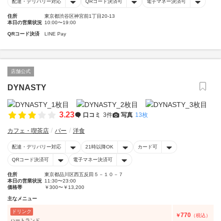
配達・デリバリー対応
QRコード決済可
電子マネー決済可
住所
東京都渋谷区神宮前1丁目20-13
本日の営業状況
10:00〜19:00
QRコード決済
LINE Pay
店舗公式
DYNASTY
3.23
口コミ
3件
写真
13枚
カフェ・喫茶店
バー
洋食
配達・デリバリー対応
21時以降OK
カード可
QRコード決済可
電子マネー決済可
住所
東京都品川区西五反田５－１０－７
本日の営業状況
11:30〜23:00
価格帯
￥300〜￥13,200
主なメニュー
ドリンク
770
￥
（税込）
ハートランド