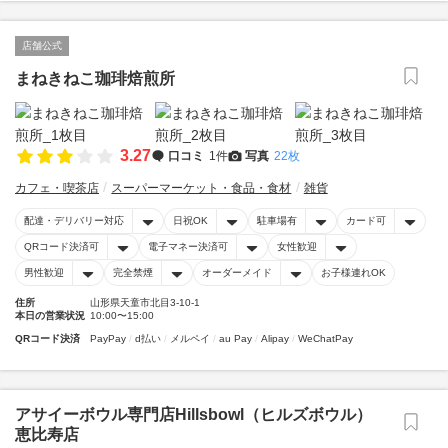
店舗公式
まねきねこ珈琲焙煎所
3.27
口コミ
1件
写真
22枚
カフェ・喫茶店
スーパーマーケット・食品・食材
雑貨
配達・デリバリー対応
日祝OK
駐車場有
カード可
QRコード決済可
電子マネー決済可
女性歓迎
男性歓迎
完全禁煙
オーダーメイド
お子様連れOK
住所
山形県天童市北目3-10-1
本日の営業状況
10:00〜15:00
QRコード決済
PayPay
d払い
メルペイ
au Pay
Alipay
WeChatPay
アサイーボウル専門店Hillsbowl（ヒルズボウル）
恵比寿店