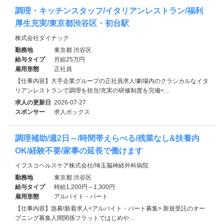
調理・キッチンスタッフ/イタリアンレストラン/福利
厚生充実/東京都渋谷区・初台駅
株式会社ダイナック
勤務地
東京都 渋谷区
給与タイプ
月給25万円
雇用形態
正社員
【仕事内容】大手企業グループの正社員求人!劇場内のクラシカルなイタ
リアンレストランで調理を担当!充実の研修制度を完備<…
求人の更新日
2026-07-27
スポンサー
求人ボックス
調理補助/週2日～/時間帯えらべる/残業なし&扶養内
OK/経験不要/家事の延長で働けます
イフスコヘルスケア株式会社/埼玉脳神経外科病院
勤務地
東京都 渋谷区
給与タイプ
時給1,200円～1,300円
雇用形態
アルバイト・パート
【仕事内容】急募!新着求人<アルバイト・パート募集> 新規受託のオー
プニング募集 ​人間関係フラットではじめや…