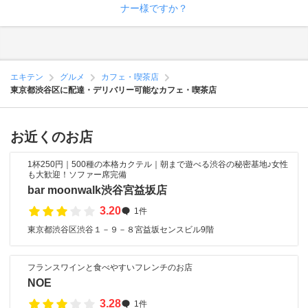
ナー様ですか？
エキテン
グルメ
カフェ・喫茶店
東京都渋谷区に配達・デリバリー可能なカフェ・喫茶店
お近くのお店
1杯250円｜500種の本格カクテル｜朝まで遊べる渋谷の秘密基地♪女性
も大歓迎！ソファー席完備
bar moonwalk渋谷宮益坂店
3.20
1件
東京都渋谷区渋谷１－９－８宮益坂センスビル9階
フランスワインと食べやすいフレンチのお店
NOE
3.28
1件