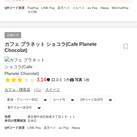
QRコード決済
PayPay
LINE Pay
楽天ペイ
メルペイ
au Pay
Alipay
WeChatPay
その他
店舗公式
カフェ プラネット ショコラ(Cafe Planete
Chocolat)
3.14
口コミ
1件
写真
1枚
カフェ・喫茶店
パン
スイーツ
配達・デリバリー対応
カード可
QRコード決済可
電子マネー決済可
住所
東京都中央区銀座８丁目１８−１１
本日の営業状況
定休日
QRコード決済
LINE Pay
楽天ペイ
au Pay
Alipay