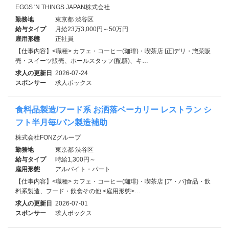
EGGS 'N THINGS JAPAN株式会社
勤務地
東京都 渋谷区
給与タイプ
月給23万3,000円～50万円
雇用形態
正社員
【仕事内容】<職種> カフェ・コーヒー(珈琲)・喫茶店 [正]デリ・惣菜販
売・スイーツ販売、ホールスタッフ(配膳)、キ…
求人の更新日
2026-07-24
スポンサー
求人ボックス
食料品製造/フード系 お洒落ベーカリー レストラン シ
フト半月毎/パン製造補助
株式会社FONZグループ
勤務地
東京都 渋谷区
給与タイプ
時給1,300円～
雇用形態
アルバイト・パート
【仕事内容】<職種> カフェ・コーヒー(珈琲)・喫茶店 [ア・パ]食品・飲
料系製造、フード・飲食その他 <雇用形態>…
求人の更新日
2026-07-01
スポンサー
求人ボックス