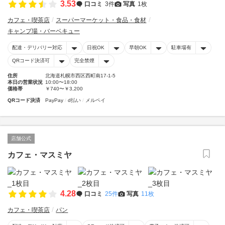
3.53
口コミ
3件
写真
1枚
カフェ・喫茶店
スーパーマーケット・食品・食材
キャンプ場・バーベキュー
配達・デリバリー対応
日祝OK
早朝OK
駐車場有
QRコード決済可
完全禁煙
住所
北海道札幌市西区西町南17-1-5
本日の営業状況
10:00〜18:00
価格帯
￥740〜￥3,200
QRコード決済
PayPay
d払い
メルペイ
店舗公式
カフェ・マスミヤ
4.28
口コミ
25件
写真
11枚
カフェ・喫茶店
パン