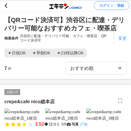
ログイン・登録
【QRコード決済可】渋谷区に配達・デリ
バリー可能なおすすめカフェ・喫茶店
渋谷区に配達・デリバリー可能
カフェ・喫茶店
QR
変更
検索条件
コード決済可
日祝OK
早朝OK
21時以降OK
7
件
店舗公式
crepe&cafe nico総本店
3.52
口コミ
3件
写真
27枚