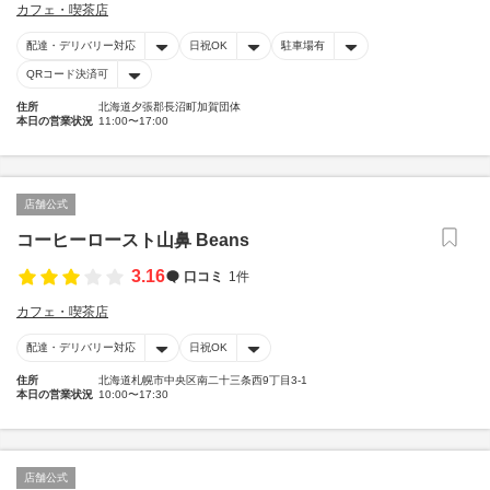
カフェ・喫茶店
配達・デリバリー対応
日祝OK
駐車場有
QRコード決済可
住所
北海道夕張郡長沼町加賀団体
本日の営業状況
11:00〜17:00
店舗公式
コーヒーロースト山鼻 Beans
3.16
口コミ
1件
カフェ・喫茶店
配達・デリバリー対応
日祝OK
住所
北海道札幌市中央区南二十三条西9丁目3-1
本日の営業状況
10:00〜17:30
店舗公式