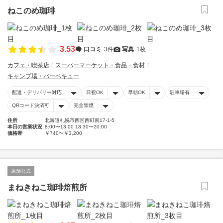
ねこのめ珈琲
3.53
口コミ
3件
写真
1枚
カフェ・喫茶店
スーパーマーケット・食品・食材
キャンプ場・バーベキュー
配達・デリバリー対応
日祝OK
早朝OK
駐車場有
QRコード決済可
完全禁煙
住所
北海道札幌市西区西町南17-1-5
本日の営業状況
8:00〜13:00 18:30〜20:00
価格帯
￥740〜￥3,200
店舗公式
まねきねこ珈琲焙煎所