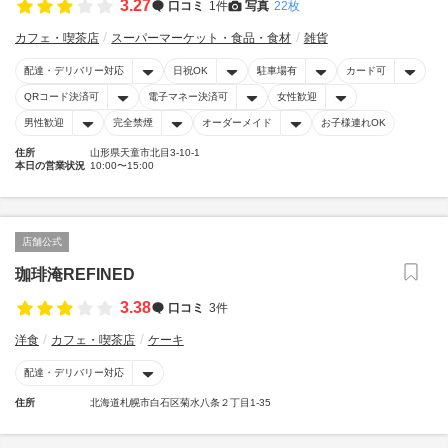
3.27
口コミ
1件
写真
22枚
カフェ・喫茶店
スーパーマーケット・食品・食材
雑貨
配達・デリバリー対応
日祝OK
駐車場有
カード可
QRコード決済可
電子マネー決済可
女性歓迎
男性歓迎
完全禁煙
オーダーメイド
お子様連れOK
住所
山形県天童市北目3-10-1
本日の営業状況
10:00〜15:00
店舗公式
珈琲淹REFINED
3.38
口コミ
3件
洋食
カフェ・喫茶店
ケーキ
配達・デリバリー対応
住所
北海道札幌市白石区菊水八条２丁目1-35