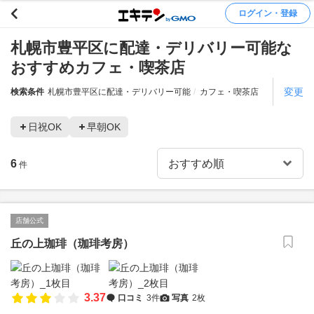
ログイン・登録
札幌市豊平区に配達・デリバリー可能な
おすすめカフェ・喫茶店
変更
検索条件
札幌市豊平区に配達・デリバリー可能
カフェ・喫茶店
日祝OK
早朝OK
6
件
店舗公式
丘の上珈琲（珈琲考房）
3.37
口コミ
3件
写真
2枚