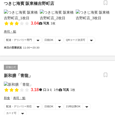
つきじ海賓 阪東橋吉野町店
3.04
写真
1枚
寿司・鮨
配達・デリバリー専門
日祝OK
QRコード決済可
本日の営業状況
11:00〜20:30
店舗公式
新和膳「青龍」
3.18
口コミ
1件
写真
1枚
和食
寿司・鮨
配達・デリバリー対応
日祝OK
21時以降OK
カード可