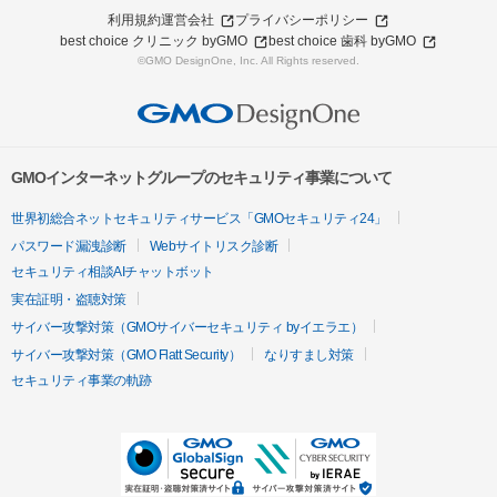
利用規約
運営会社
プライバシーポリシー
best choice クリニック byGMO
best choice 歯科 byGMO
©GMO DesignOne, Inc. All Rights reserved.
GMOインターネットグループのセキュリティ事業について
世界初総合ネットセキュリティサービス「GMOセキュリティ24」
パスワード漏洩診断
Webサイトリスク診断
セキュリティ相談AIチャットボット
実在証明・盗聴対策
サイバー攻撃対策（GMOサイバーセキュリティ byイエラエ）
サイバー攻撃対策（GMO Flatt Security）
なりすまし対策
セキュリティ事業の軌跡