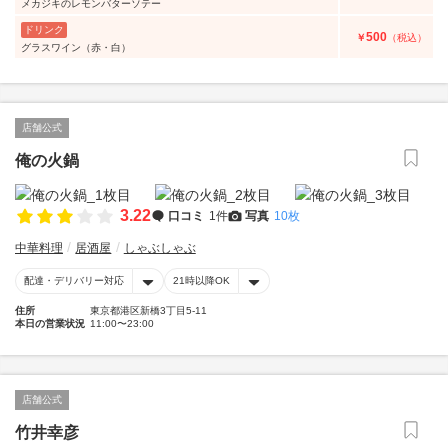
メカジキのレモンバターソテー
ドリンク
500
￥
（税込）
グラスワイン（赤・白）
店舗公式
俺の火鍋
3.22
口コミ
1件
写真
10枚
中華料理
居酒屋
しゃぶしゃぶ
配達・デリバリー対応
21時以降OK
住所
東京都港区新橋3丁目5-11
本日の営業状況
11:00〜23:00
店舗公式
竹井幸彦