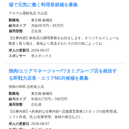
場で元気に働く料理長候補を募集
アカマル屋鮮魚店 大山店
勤務地
東京都 板橋区
給与タイプ
月給26万円～35万円
雇用形態
正社員
【仕事内容】鮮魚店の調理業務をお任せします。オリジナルメニューも
数多く取り揃え、産地より直送されたその日の魚によってお…
求人の更新日
2026-08-07
スポンサー
求人ボックス
焼肉/エリアマネージャー/ワタミグループ店を統括す
る即戦力店長・エリアMGR候補を募集
焼肉の和民 志村坂上店
勤務地
東京都 板橋区
給与タイプ
年収417万円～700万円
雇用形態
正社員
【仕事内容】<具体的な仕事内容> 店舗運営業務 (スタッフの採用/育成、
シフト作成、売上/在庫管理、食材の発注など)…
求人の更新日
2026-08-07