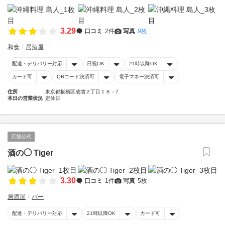
3.29
口コミ
2件
写真
9枚
和食
居酒屋
配達・デリバリー対応
日祝OK
21時以降OK
カード可
QRコード決済可
電子マネー決済可
住所
東京都板橋区成増２丁目１８－7
本日の営業状況
定休日
店舗公式
酒の◯ Tiger
3.30
口コミ
1件
写真
5枚
居酒屋
バー
配達・デリバリー対応
21時以降OK
カード可