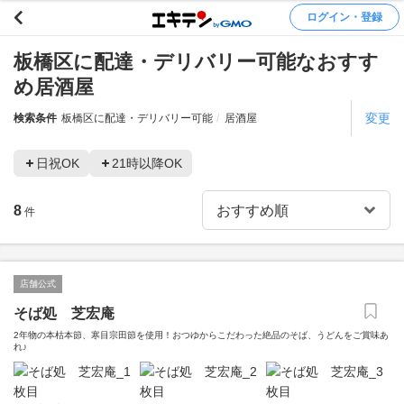
ログイン・登録
板橋区に配達・デリバリー可能なおすす
め居酒屋
変更
検索条件
板橋区に配達・デリバリー可能
居酒屋
日祝OK
21時以降OK
8
件
店舗公式
そば処 芝宏庵
2年物の本枯本節、寒目宗田節を使用！おつゆからこだわった絶品のそば、うどんをご賞味あ
れ♪