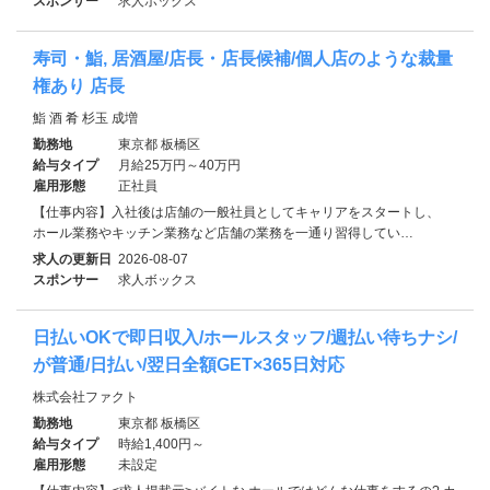
スポンサー
求人ボックス
寿司・鮨, 居酒屋/店長・店長候補/個人店のような裁量
権あり 店長
鮨 酒 肴 杉玉 成増
勤務地
東京都 板橋区
給与タイプ
月給25万円～40万円
雇用形態
正社員
【仕事内容】入社後は店舗の一般社員としてキャリアをスタートし、
ホール業務やキッチン業務など店舗の業務を一通り習得してい…
求人の更新日
2026-08-07
スポンサー
求人ボックス
日払いOKで即日収入/ホールスタッフ/週払い待ちナシ/
が普通/日払い/翌日全額GET×365日対応
株式会社ファクト
勤務地
東京都 板橋区
給与タイプ
時給1,400円～
雇用形態
未設定