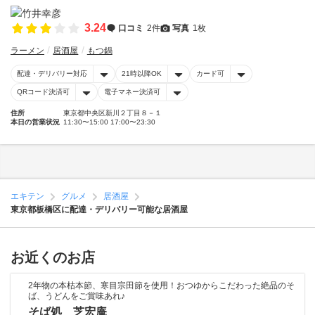
3.24
口コミ
2件
写真
1枚
ラーメン
居酒屋
もつ鍋
配達・デリバリー対応
21時以降OK
カード可
QRコード決済可
電子マネー決済可
住所
東京都中央区新川２丁目８－１
本日の営業状況
11:30〜15:00 17:00〜23:30
エキテン
グルメ
居酒屋
東京都板橋区に配達・デリバリー可能な居酒屋
お近くのお店
2年物の本枯本節、寒目宗田節を使用！おつゆからこだわった絶品のそ
ば、うどんをご賞味あれ♪
そば処 芝宏庵