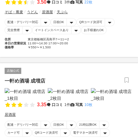
3.50
口コミ
3件
写真
22枚
そば・蕎麦
うどん
居酒屋
天ぷら
配達・デリバリー対応
日祝OK
QRコード決済可
完全禁煙
イートインスペースあり
お子様連れOK
住所
東京都板橋区高島平7ー11ー2
本日の営業状況
11:00〜14:30 17:00〜20:00
価格帯
￥550〜￥1,500
店舗公式
一軒め酒場 成増店
3.35
口コミ
1件
写真
10枚
居酒屋
配達・デリバリー対応
日祝OK
21時以降OK
カード可
QRコード決済可
電子マネー決済可