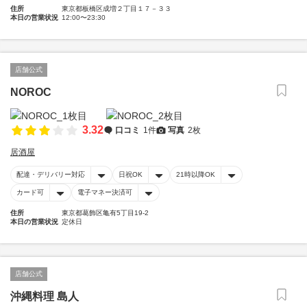
住所
東京都板橋区成増２丁目１７－３３
本日の営業状況
12:00〜23:30
店舗公式
NOROC
3.32
口コミ
1件
写真
2枚
居酒屋
配達・デリバリー対応
日祝OK
21時以降OK
カード可
電子マネー決済可
住所
東京都葛飾区亀有5丁目19-2
本日の営業状況
定休日
店舗公式
沖縄料理 島人