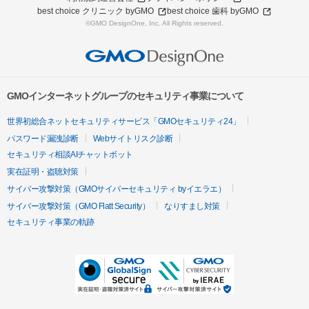
best choice クリニック byGMO
best choice 歯科 byGMO
©GMO DesignOne, Inc. All Rights reserved.
GMOインターネットグループのセキュリティ事業について
世界初総合ネットセキュリティサービス「GMOセキュリティ24」
パスワード漏洩診断
Webサイトリスク診断
セキュリティ相談AIチャットボット
実在証明・盗聴対策
サイバー攻撃対策（GMOサイバーセキュリティ byイエラエ）
サイバー攻撃対策（GMO Flatt Security）
なりすまし対策
セキュリティ事業の軌跡