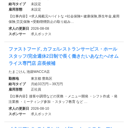
給与タイプ
未設定
雇用形態
未設定
【仕事内容】<求人掲載元>バイトな <社会保険> 健康保険,厚生年金,雇用
保険,労災保険 <受動喫煙防止の取り組み…
求人の更新日
2026-08-08
スポンサー
求人ボックス
ファストフード, カフェ/レストランサービス・ホール
スタッフ/完全週休2日制で長く働きたいあなたへ/オム
ライス専門店 店長候補
たまごけん 池袋WACCA店
勤務地
東京都 豊島区
給与タイプ
月給33万円～39万円
雇用形態
正社員
【仕事内容】接客や調理などの実務 ・メニュー開発 ・シフト作成 ・発
注業務 ・ミーティング参加 ・スタッフ教育 など …
求人の更新日
2026-08-10
スポンサー
求人ボックス