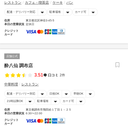
レストラン
カフェ・喫茶店
ケーキ
パン
配達・デリバリー対応
駐車場有
カード可
住所
東京都北区神谷3-45-5
本日の営業状況
定休日
クレジット
カード
店舗公式
酔八仙 調布店
3.51
口コミ
2件
中華料理
レストラン
配達・デリバリー対応
日祝OK
早朝OK
21時以降OK
駐車場有
カード可
住所
東京都調布市飛田給１丁目１－２５
本日の営業状況
6:30〜22:00
クレジット
カード