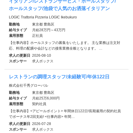
イタリアン/レストランサービス・ホールスタッフ/
ホールスタッフ/池袋で人気のお洒落イタリアン
LOGIC Trattoria Pizzeria LOGIC Ikebukuro
勤務地
東京都 豊島区
給与タイプ
月給28万円～43万円
雇用形態
正社員
【仕事内容】ホールスタッフの募集をいたします。 主な業務は注文対
応、料理の配膳や会計などの接客業務全般となります。 …
求人の更新日
2026-08-10
スポンサー
求人ボックス
レストランの調理スタッフ/未経験可/年休122日
株式会社千秀グローバル
勤務地
東京都 豊島区
給与タイプ
月給25万6,000円
雇用形態
契約社員
【仕事内容】<アピールポイント> 年間休日122日!長期雇用の契約社員
でボーナス年2回支給! <仕事内容> 年間…
求人の更新日
2026-07-28
スポンサー
求人ボックス