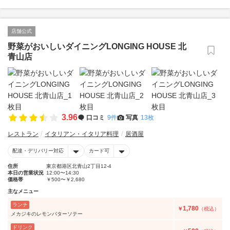
店舗公式
野菜がおいしいダイニングLONGING HOUSE 北
青山店
3.96
口コミ
9件
写真
13枚
レストラン
イタリアン・イタリア料理
居酒屋
配達・デリバリー対応
カード可
住所
東京都港区北青山2丁目12-4
本日の営業状況
12:00〜14:30
価格帯
￥500〜￥2,680
主なメニュー
ランチ
1,780
￥
（税込）
メカジキのレモンバターソテー
ドリンク