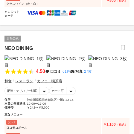
500
￥
（税込）
グラスワイン（赤・白）
クレジット
カード
店舗公式
NEO DINING
4.50
口コミ
61件
写真
27枚
和食
レストラン
カフェ・喫茶店
配達・デリバリー対応
カード可
住所
神奈川県横浜市都筑区中川1-22-14
本日の営業状況
10:00〜17:00
価格帯
￥242〜￥5,000
主なメニュー
ランチ
1,100
￥
（税込）
ロコモコボール